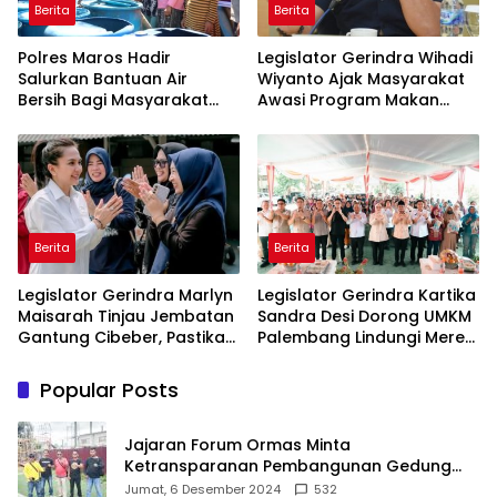
Berita
Berita
Polres Maros Hadir
Legislator Gerindra Wihadi
Salurkan Bantuan Air
Wiyanto Ajak Masyarakat
Bersih Bagi Masyarakat
Awasi Program Makan
Terdampak Krisis Air Bersih
Bergizi Gratis agar Tepat
Di Maros
Sasaran
Berita
Berita
Legislator Gerindra Marlyn
Legislator Gerindra Kartika
Maisarah Tinjau Jembatan
Sandra Desi Dorong UMKM
Gantung Cibeber, Pastikan
Palembang Lindungi Merek
Aspirasi Warga Terlaksana
Usaha
Popular Posts
Jajaran Forum Ormas Minta
Ketransparanan Pembangunan Gedung
Damkar Di Kecamatan Cisoka
Jumat, 6 Desember 2024
532