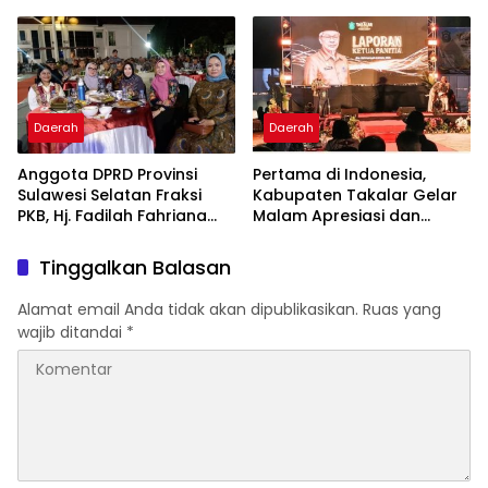
Komitmen Hadirkan
Bintang Takalar Award
Pelayanan Kesehatan
2026
Berkualitas
Daerah
Daerah
Anggota DPRD Provinsi
Pertama di Indonesia,
Sulawesi Selatan Fraksi
Kabupaten Takalar Gelar
PKB, Hj. Fadilah Fahriana
Malam Apresiasi dan
Hadiri Dan Beri Apresiasi :
Inovasi Award 2026:
Takalar Menyalakan
Panggung Penghargaan
Tinggalkan Balasan
Lentera Pengabdian
bagi Pelayan Publik
Melalui Malam Apresiasi
Berprestasi
Alamat email Anda tidak akan dipublikasikan.
Ruas yang
dan Inovasi Award 2026
wajib ditandai
*