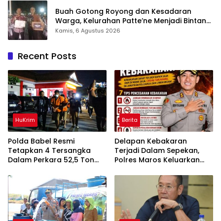
Buah Gotong Royong dan Kesadaran
Warga, Kelurahan Patte’ne Menjadi Bintang
Takalar Award 2026
Kamis, 6 Agustus 2026
Recent Posts
HuKrim
Berita
Polda Babel Resmi
Delapan Kebakaran
Tetapkan 4 Tersangka
Terjadi Dalam Sepekan,
Dalam Perkara 52,5 Ton
Polres Maros Keluarkan
Pasir Timah Ilegal Di
Imbauan kepada
Belitung
Masyarakat