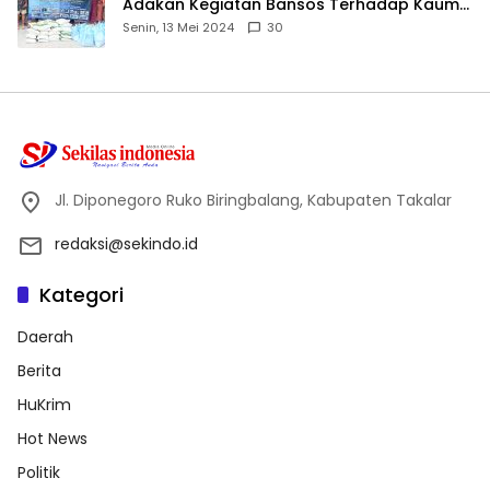
Adakan Kegiatan Bansos Terhadap Kaum
Dhuafa dan Anak Yatim-Piatu
Senin, 13 Mei 2024
30
Jl. Diponegoro Ruko Biringbalang, Kabupaten Takalar
redaksi@sekindo.id
Kategori
Daerah
Berita
HuKrim
Hot News
Politik