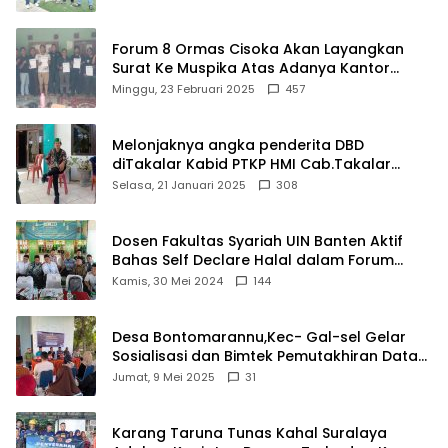
Forum 8 Ormas Cisoka Akan Layangkan
Surat Ke Muspika Atas Adanya Kantor
Matel di Cisoka
Minggu, 23 Februari 2025
457
Melonjaknya angka penderita DBD
diTakalar Kabid PTKP HMI Cab.Takalar
angkat bicara
Selasa, 21 Januari 2025
308
Dosen Fakultas Syariah UIN Banten Aktif
Bahas Self Declare Halal dalam Forum
Ijtima Ulama MUI
Kamis, 30 Mei 2024
144
Desa Bontomarannu,Kec- Gal-sel Gelar
Sosialisasi dan Bimtek Pemutakhiran Data
ID
Jumat, 9 Mei 2025
31
Karang Taruna Tunas Kahal Suralaya