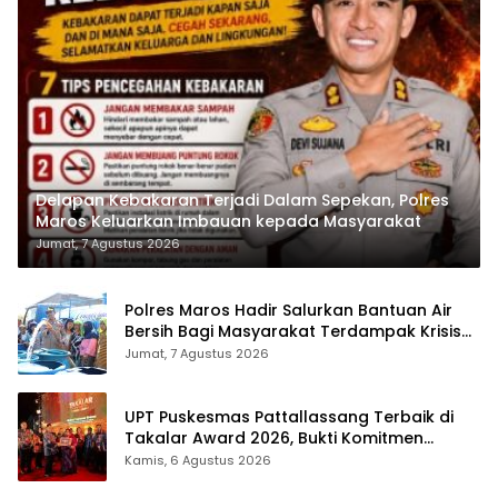
Delapan Kebakaran Terjadi Dalam Sepekan, Polres
Maros Keluarkan Imbauan kepada Masyarakat
Jumat, 7 Agustus 2026
Polres Maros Hadir Salurkan Bantuan Air
Bersih Bagi Masyarakat Terdampak Krisis
Air Bersih Di Maros
Jumat, 7 Agustus 2026
UPT Puskesmas Pattallassang Terbaik di
Takalar Award 2026, Bukti Komitmen
Hadirkan Pelayanan Kesehatan Berkualitas
Kamis, 6 Agustus 2026