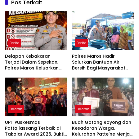
Pos Terkait
Berita
Berita
Delapan Kebakaran
Polres Maros Hadir
Terjadi Dalam Sepekan,
Salurkan Bantuan Air
Polres Maros Keluarkan
Bersih Bagi Masyarakat
Imbauan kepada
Terdampak Krisis Air Bersih
Masyarakat
Di Maros
Daerah
Daerah
UPT Puskesmas
Buah Gotong Royong dan
Pattallassang Terbaik di
Kesadaran Warga,
Takalar Award 2026, Bukti
Kelurahan Patte’ne Menjadi