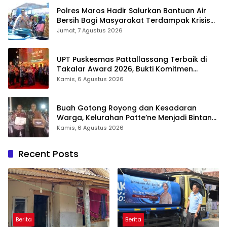
Polres Maros Hadir Salurkan Bantuan Air
Bersih Bagi Masyarakat Terdampak Krisis
Air Bersih Di Maros
Jumat, 7 Agustus 2026
UPT Puskesmas Pattallassang Terbaik di
Takalar Award 2026, Bukti Komitmen
Hadirkan Pelayanan Kesehatan Berkualitas
Kamis, 6 Agustus 2026
Buah Gotong Royong dan Kesadaran
Warga, Kelurahan Patte’ne Menjadi Bintang
Takalar Award 2026
Kamis, 6 Agustus 2026
Recent Posts
Berita
Berita