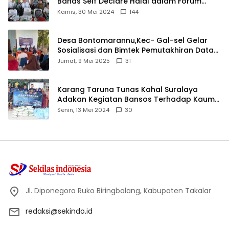
Bahas Self Declare Halal dalam Forum
Ijtima Ulama MUI
Kamis, 30 Mei 2024
144
Desa Bontomarannu,Kec- Gal-sel Gelar
Sosialisasi dan Bimtek Pemutakhiran Data
ID
Jumat, 9 Mei 2025
31
Karang Taruna Tunas Kahal Suralaya
Adakan Kegiatan Bansos Terhadap Kaum
Dhuafa dan Anak Yatim-Piatu
Senin, 13 Mei 2024
30
Jl. Diponegoro Ruko Biringbalang, Kabupaten Takalar
redaksi@sekindo.id