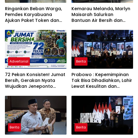
Ringankan Beban Warga,
Kemarau Melanda, Marlyn
Pemdes Karyabuana
Maisarah Salurkan
Ajukan Paket Token dan
Bantuan Air Bersih dan
Penurunan Daya Listrik ke
Toren untuk Warga
PLN
Babakan Madang
Advertorial
Berita
72 Pekan Konsisten! Jumat
Prabowo : Kepemimpinan
Bersih, Gerakan Nyata
Tak Bisa Dihadiahkan, Lahir
Wujudkan Jeneponto
Lewat Kesulitan dan
Bahagia dan Lingkungan
Keberanian
ASRI
Berita
Berita