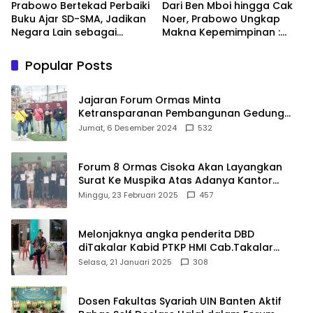
Prabowo Bertekad Perbaiki
Dari Ben Mboi hingga Cak
Buku Ajar SD-SMA, Jadikan
Noer, Prabowo Ungkap
Negara Lain sebagai
Makna Kepemimpinan :
Referensi
Bekerja, Cintai Rakyat &
Gunakan Akal Sehat
Popular Posts
Jajaran Forum Ormas Minta
Ketransparanan Pembangunan Gedung
Damkar Di Kecamatan Cisoka
Jumat, 6 Desember 2024
532
Forum 8 Ormas Cisoka Akan Layangkan
Surat Ke Muspika Atas Adanya Kantor
Matel di Cisoka
Minggu, 23 Februari 2025
457
Melonjaknya angka penderita DBD
diTakalar Kabid PTKP HMI Cab.Takalar
angkat bicara
Selasa, 21 Januari 2025
308
Dosen Fakultas Syariah UIN Banten Aktif