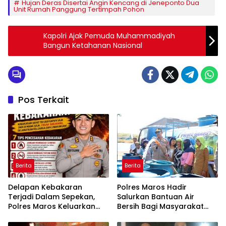
Hujan Deras Disertai Angin Kencang di Jeneponto Dua
Unit Rumah Panggung Tertimpah Pohon
Kapolri Ajak Pemuda Muhammadiyah
Bangun Ketahanan Nasional
Pos Terkait
Berita
Berita
Delapan Kebakaran
Polres Maros Hadir
Terjadi Dalam Sepekan,
Salurkan Bantuan Air
Polres Maros Keluarkan
Bersih Bagi Masyarakat
Imbauan kepada
Terdampak Krisis Air Bersih
Masyarakat
Di Maros