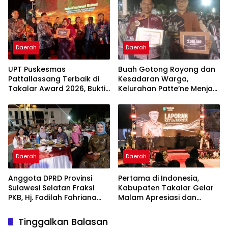
Daerah
Daerah
UPT Puskesmas
Buah Gotong Royong dan
Pattallassang Terbaik di
Kesadaran Warga,
Takalar Award 2026, Bukti
Kelurahan Patte’ne Menjadi
Komitmen Hadirkan
Bintang Takalar Award
Pelayanan Kesehatan
2026
Berkualitas
Daerah
Daerah
Anggota DPRD Provinsi
Pertama di Indonesia,
Sulawesi Selatan Fraksi
Kabupaten Takalar Gelar
PKB, Hj. Fadilah Fahriana
Malam Apresiasi dan
Hadiri Dan Beri Apresiasi :
Inovasi Award 2026:
Takalar Menyalakan
Panggung Penghargaan
Tinggalkan Balasan
Lentera Pengabdian
bagi Pelayan Publik