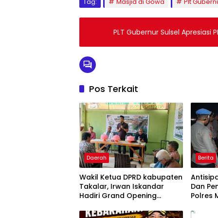
Tag:
Masjid di Gowa
Plt Gubern
PLT Gubernur Sulsel Apresiasi
Pos Terkait
Daerah
Berita
Wakil Ketua DPRD kabupaten
Antisip
Takalar, Irwan Iskandar
Dan Pen
Hadiri Grand Opening
Polres 
Rumah sehat Pertama di
Operasi
Takalar, Melayani Terapis