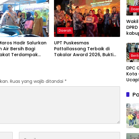
Sejarah Adalah Warisan
yang Tak Ternilai”.
Dae
Wakil
DPRD
Daerah
kabu
Takal
Maros Hadir Salurkan
UPT Puskesmas
Irwan
 Air Bersih Bagi
Pattallassang Terbaik di
Iskan
akat Terdampak
Takalar Award 2026, Bukti
Beri
Hadir
ir Bersih Di Maros
Komitmen Hadirkan
Open
Pelayanan Kesehatan
DPC 
Ruma
Berkualitas
Kota 
Perta
Ucap
Takal
kan.
Ruas yang wajib ditandai
*
Sela
Melay
Mene
Terap
Po
Hidup
Grati
untu
Pasie
Novi
Dhua
Tuank
umum
Kema
Dama