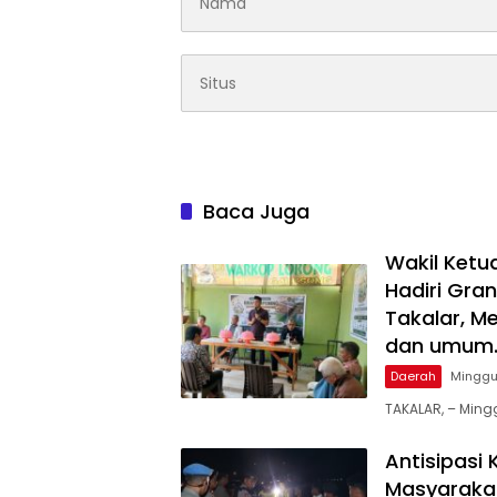
Baca Juga
Wakil Ketu
Hadiri Gra
Takalar, M
dan umum
Daerah
Minggu
TAKALAR, – Mingg
Antisipasi
Masyarakat