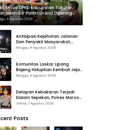
il Ketua DPRD kabupaten Takalar,
an Iskandar Hadiri Grand Opening
ah sehat Pertama di Takalar,
ggu, 9 Agustus 2026
ayani Terapis Gratis untuk Pasien
uafa dan umum.
Antisipasi Kejahatan Jalanan
Dan Penyakit Masyarakat,
Polres Maros Gelar Razia
Minggu, 9 Agustus 2026
Operasi Cipta Kondusif
Komunitas Laskar Lipang
Bajeng Hidupkan Kembali Jejak
Perjuangan Ranggong Daeng
Minggu, 9 Agustus 2026
Romo, Wabup Takalar:
Apresiasi Bahwa Sejarah
Adalah Warisan yang Tak
Delapan Kebakaran Terjadi
Ternilai”.
Dalam Sepekan, Polres Maros
Keluarkan Imbauan kepada
Jumat, 7 Agustus 2026
Masyarakat
cent Posts