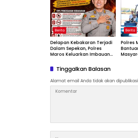
Gratis untuk Pasien Dhuafa
dan umum.
Berita
Berita
Delapan Kebakaran Terjadi
Polres 
Dalam Sepekan, Polres
Bantuan
Maros Keluarkan Imbauan
Masyar
kepada Masyarakat
Krisis A
Tinggalkan Balasan
Alamat email Anda tidak akan dipublikasi