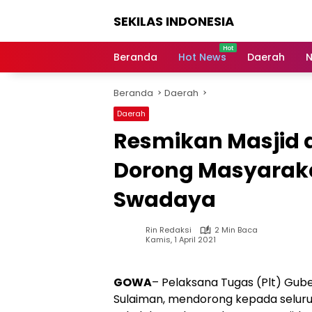
Langsung
SEKILAS INDONESIA
ke
konten
Berita
Terkini,
Beranda
Hot News
Daerah
N
Breaking
News,
Beranda
Daerah
Latest
World,
Daerah
Headlines,
Resmikan Masjid d
News
Today
Dorong Masyaraka
Swadaya
Rin Redaksi
2 Min Baca
Kamis, 1 April 2021
GOWA
– Pelaksana Tugas (Plt) Gube
Sulaiman, mendorong kepada seluruh