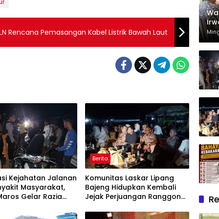
ur
Wak
Irw
Rum
 PLN Rencana Pemasangan Kabel Listrik Bawah Laut
Min
Mel
Dh
Berita
asi Kejahatan Jalanan
Komunitas Laskar Lipang
yakit Masyarakat,
Bajeng Hidupkan Kembali
Maros Gelar Razia
Jejak Perjuangan Ranggong
Re
 Cipta Kondusif
Daeng Romo, Wabup
Takalar: Apresiasi Bahwa