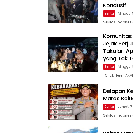
Kondusif
Berita
Minggu, 
Sekilas Indones
Komunitas 
Jejak Per
Takalar: A
yang Tak Te
Berita
Minggu, 
Click Here TAKA
Delapan Ke
Maros Kel
Berita
Jumat, 7
Sekilas Indones