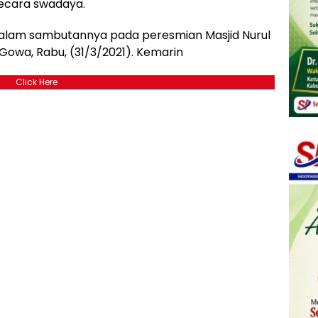
ecara swadaya.
 dalam sambutannya pada peresmian Masjid Nurul
Gowa, Rabu, (31/3/2021). Kemarin
Click Here