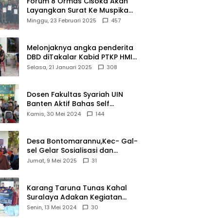
Forum 8 Ormas Cisoka Akan
Bahwa
Layangkan Surat Ke Muspika
Sejarah
Atas Adanya Kantor Matel di
Minggu, 23 Februari 2025
457
Adalah
Cisoka
Warisan
yang Tak
Melonjaknya angka penderita
Ternilai”.
DBD diTakalar Kabid PTKP HMI
Cab.Takalar angkat bicara
Selasa, 21 Januari 2025
308
Dosen Fakultas Syariah UIN
Banten Aktif Bahas Self
Declare Halal dalam Forum
Kamis, 30 Mei 2024
144
Ijtima Ulama MUI
Desa Bontomarannu,Kec- Gal-
sel Gelar Sosialisasi dan
Bimtek Pemutakhiran Data ID
Jumat, 9 Mei 2025
31
Karang Taruna Tunas Kahal
Suralaya Adakan Kegiatan
Bansos Terhadap Kaum
Senin, 13 Mei 2024
30
Dhuafa dan Anak Yatim-Piatu