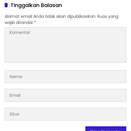
2026
Takalar Menyalakan
Tinggalkan Balasan
Lentera Pengabdian
Melalui Malam Apresiasi
Alamat email Anda tidak akan dipublikasikan.
Ruas yang
dan Inovasi Award 2026
wajib ditandai
*