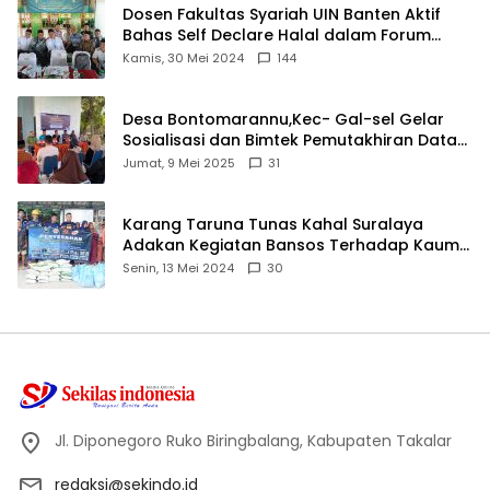
Dosen Fakultas Syariah UIN Banten Aktif
Bahas Self Declare Halal dalam Forum
Ijtima Ulama MUI
Kamis, 30 Mei 2024
144
Desa Bontomarannu,Kec- Gal-sel Gelar
Sosialisasi dan Bimtek Pemutakhiran Data
ID
Jumat, 9 Mei 2025
31
Karang Taruna Tunas Kahal Suralaya
Adakan Kegiatan Bansos Terhadap Kaum
Dhuafa dan Anak Yatim-Piatu
Senin, 13 Mei 2024
30
Jl. Diponegoro Ruko Biringbalang, Kabupaten Takalar
redaksi@sekindo.id