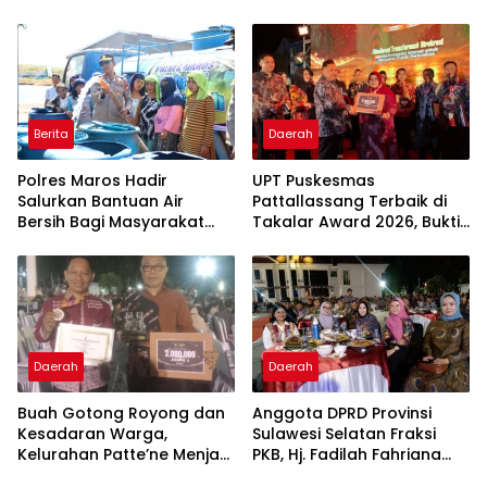
Ranggong Daeng Romo,
Imbauan kepada
Wabup Takalar: Apresiasi
Masyarakat
Bahwa Sejarah Adalah
Warisan yang Tak Ternilai”.
Berita
Daerah
Polres Maros Hadir
UPT Puskesmas
Salurkan Bantuan Air
Pattallassang Terbaik di
Bersih Bagi Masyarakat
Takalar Award 2026, Bukti
Terdampak Krisis Air Bersih
Komitmen Hadirkan
Di Maros
Pelayanan Kesehatan
Berkualitas
Daerah
Daerah
Buah Gotong Royong dan
Anggota DPRD Provinsi
Kesadaran Warga,
Sulawesi Selatan Fraksi
Kelurahan Patte’ne Menjadi
PKB, Hj. Fadilah Fahriana
Bintang Takalar Award
Hadiri Dan Beri Apresiasi :