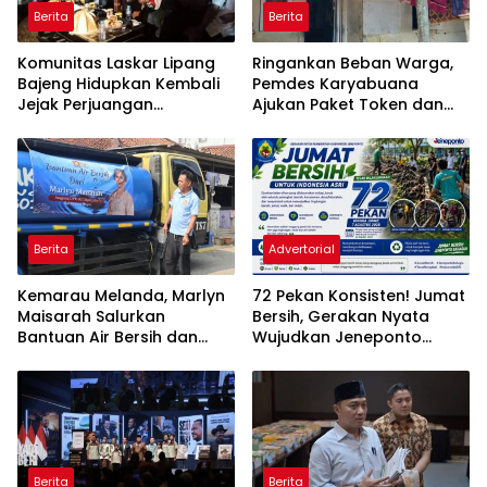
Berita
Berita
Komunitas Laskar Lipang
Ringankan Beban Warga,
Bajeng Hidupkan Kembali
Pemdes Karyabuana
Jejak Perjuangan
Ajukan Paket Token dan
Ranggong Daeng Romo,
Penurunan Daya Listrik ke
Wabup Takalar: Apresiasi
PLN
Bahwa Sejarah Adalah
Warisan yang Tak Ternilai”.
Berita
Advertorial
Kemarau Melanda, Marlyn
72 Pekan Konsisten! Jumat
Maisarah Salurkan
Bersih, Gerakan Nyata
Bantuan Air Bersih dan
Wujudkan Jeneponto
Toren untuk Warga
Bahagia dan Lingkungan
Babakan Madang
ASRI
Berita
Berita