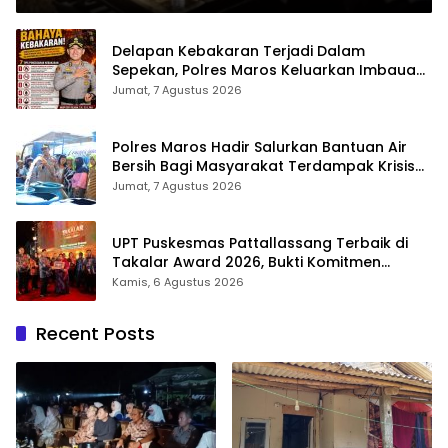
yang Tak Ternilai”.
Delapan Kebakaran Terjadi Dalam
Sepekan, Polres Maros Keluarkan Imbauan
kepada Masyarakat
Jumat, 7 Agustus 2026
Polres Maros Hadir Salurkan Bantuan Air
Bersih Bagi Masyarakat Terdampak Krisis
Air Bersih Di Maros
Jumat, 7 Agustus 2026
UPT Puskesmas Pattallassang Terbaik di
Takalar Award 2026, Bukti Komitmen
Hadirkan Pelayanan Kesehatan Berkualitas
Kamis, 6 Agustus 2026
Recent Posts