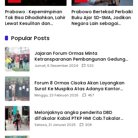
Prabowo : Kepemimpinan
Prabowo Bertekad Perbaiki
Tak Bisa Dihadiahkan, Lahir
Buku Ajar SD-SMA, Jadikan
Lewat Kesulitan dan
Negara Lain sebagai
Keberanian
Referensi
Popular Posts
Jajaran Forum Ormas Minta
Ketransparanan Pembangunan Gedung
Damkar Di Kecamatan Cisoka
Jumat, 6 Desember 2024
532
Forum 8 Ormas Cisoka Akan Layangkan
Surat Ke Muspika Atas Adanya Kantor
Matel di Cisoka
Minggu, 23 Februari 2025
457
Melonjaknya angka penderita DBD
diTakalar Kabid PTKP HMI Cab.Takalar
angkat bicara
Selasa, 21 Januari 2025
308