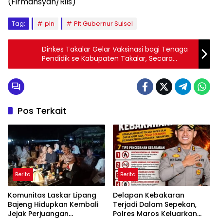
(Firmansyah/Rils)
Tag:
pln
Plt Gubernur Sulsel
Dinkes Takalar Gelar Vaksinasi bagi Tenaga
Pendidik se Kabupaten Takalar, Secara
Serentak
Pos Terkait
Berita
Berita
Komunitas Laskar Lipang
Delapan Kebakaran
Bajeng Hidupkan Kembali
Terjadi Dalam Sepekan,
Jejak Perjuangan
Polres Maros Keluarkan