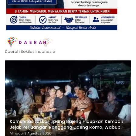
Daerah Sekilas Indonesia
Komunitas Laskar Lipang Bajeng Hidupkan Kembali
Jejak Perjuangan Ranggong Daeng Romo, Wabup
Takalar: Apresiasi Bahwa Sejarah Adalah Warisan
Minggu, 9 Agustus 2026