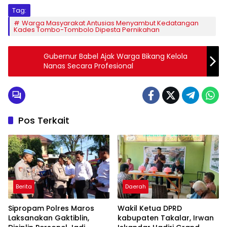
Tag:
Warga Masyarakat Antusias Menyambut Kedatangan
Kades Tombo-Tombolo Dipesta Pernikahan
Gubernur Babel Ajak Warga Bikang Kelola
Nanas Secara Profesional
Pos Terkait
Berita
Daerah
Sipropam Polres Maros
Wakil Ketua DPRD
Laksanakan Gaktiblin,
kabupaten Takalar, Irwan