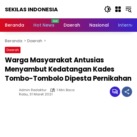
Langsung
SEKILAS INDONESIA
ke
konten
Berita
Terkini,
Beranda
Hot News
Daerah
Nasional
Internas
Breaking
News,
Beranda
Daerah
Latest
World,
Daerah
Headlines,
Warga Masyarakat Antusias
News
Today
Menyambut Kedatangan Kades
Tombo-Tombolo Dipesta Pernikahan
Admin Redaktur
1 Min Baca
Rabu, 31 Maret 2021