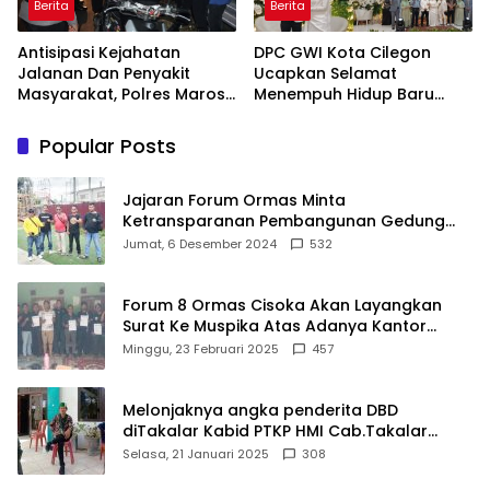
Berita
Berita
Antisipasi Kejahatan
DPC GWI Kota Cilegon
Jalanan Dan Penyakit
Ucapkan Selamat
Masyarakat, Polres Maros
Menempuh Hidup Baru
Gelar Razia Operasi Cipta
untuk Hana Novia dan
Kondusif
Tuanku Ihza Kemalsya
Popular Posts
Damanik
Jajaran Forum Ormas Minta
Ketransparanan Pembangunan Gedung
Damkar Di Kecamatan Cisoka
Jumat, 6 Desember 2024
532
Forum 8 Ormas Cisoka Akan Layangkan
Surat Ke Muspika Atas Adanya Kantor
Matel di Cisoka
Minggu, 23 Februari 2025
457
Melonjaknya angka penderita DBD
diTakalar Kabid PTKP HMI Cab.Takalar
angkat bicara
Selasa, 21 Januari 2025
308