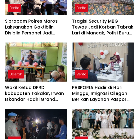
Berita
Berita
Sipropam Polres Maros
Tragis! Security MBG
Laksanakan Gaktiblin,
Tewas Jadi Korban Tabrak
Disiplin Personel Jadi
Lari di Mancak, Polisi Buru
Perhatian
Pengemudi Avanza Atau
Kijang Innova
Daerah
Berita
Wakil Ketua DPRD
PASPORIA Hadir di Hari
kabupaten Takalar, Irwan
Minggu, Imigrasi Cilegon
Iskandar Hadiri Grand
Berikan Layanan Paspor
Opening Rumah sehat
Sekaligus Cek Kesehatan
Pertama di Takalar,
Gratis
Melayani Terapis Gratis
untuk Pasien Dhuafa dan
umum.