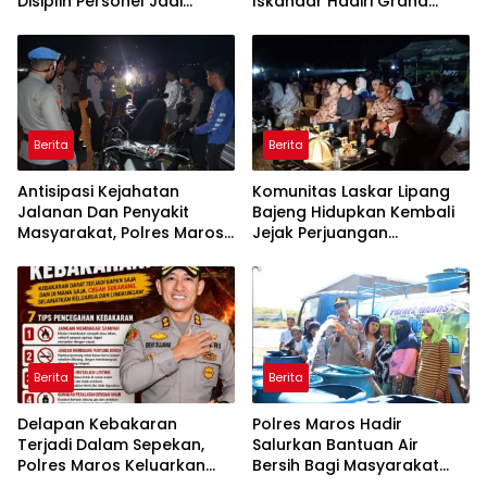
Disiplin Personel Jadi
Iskandar Hadiri Grand
Perhatian
Opening Rumah sehat
Pertama di Takalar,
Melayani Terapis Gratis
untuk Pasien Dhuafa dan
umum.
Berita
Berita
Antisipasi Kejahatan
Komunitas Laskar Lipang
Jalanan Dan Penyakit
Bajeng Hidupkan Kembali
Masyarakat, Polres Maros
Jejak Perjuangan
Gelar Razia Operasi Cipta
Ranggong Daeng Romo,
Kondusif
Wabup Takalar: Apresiasi
Bahwa Sejarah Adalah
Warisan yang Tak Ternilai”.
Berita
Berita
Delapan Kebakaran
Polres Maros Hadir
Terjadi Dalam Sepekan,
Salurkan Bantuan Air
Polres Maros Keluarkan
Bersih Bagi Masyarakat
Imbauan kepada
Terdampak Krisis Air Bersih