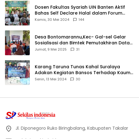
Dosen Fakultas Syariah UIN Banten Aktif
Bahas Self Declare Halal dalam Forum
Ijtima Ulama MUI
Kamis, 30 Mei 2024
144
Desa Bontomarannu,Kec- Gal-sel Gelar
Sosialisasi dan Bimtek Pemutakhiran Data
ID
Jumat, 9 Mei 2025
31
Karang Taruna Tunas Kahal Suralaya
Adakan Kegiatan Bansos Terhadap Kaum
Dhuafa dan Anak Yatim-Piatu
Senin, 13 Mei 2024
30
Jl. Diponegoro Ruko Biringbalang, Kabupaten Takalar