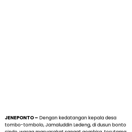
JENEPONTO –
Dengan kedatangan kepala desa
tombo-tombolo, Jamaluddin Ledeng, di dusun bonto
cinde, warga masyarakat sangat gembira, terutama