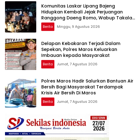
Komunitas Laskar Lipang Bajeng
Hidupkan Kembali Jejak Perjuangan
Ranggong Daeng Romo, Wabup Takalar:
Apresiasi Bahwa Sejarah Adalah
Berita
Minggu, 9 Agustus 2026
Warisan yang Tak Ternilai”.
Delapan Kebakaran Terjadi Dalam
Sepekan, Polres Maros Keluarkan
Imbauan kepada Masyarakat
Berita
Jumat, 7 Agustus 2026
Polres Maros Hadir Salurkan Bantuan Air
Bersih Bagi Masyarakat Terdampak
Krisis Air Bersih Di Maros
Berita
Jumat, 7 Agustus 2026