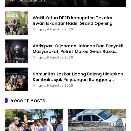
Senin, 10 Agustus 2026
Wakil Ketua DPRD kabupaten Takalar,
Irwan Iskandar Hadiri Grand Opening
Rumah sehat Pertama di Takalar, Melayani
Minggu, 9 Agustus 2026
Terapis Gratis untuk Pasien Dhuafa dan
umum.
Antisipasi Kejahatan Jalanan Dan Penyakit
Masyarakat, Polres Maros Gelar Razia
Operasi Cipta Kondusif
Minggu, 9 Agustus 2026
Komunitas Laskar Lipang Bajeng Hidupkan
Kembali Jejak Perjuangan Ranggong
Daeng Romo, Wabup Takalar: Apresiasi
Minggu, 9 Agustus 2026
Bahwa Sejarah Adalah Warisan yang Tak
Ternilai”.
Recent Posts