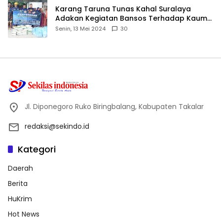
Karang Taruna Tunas Kahal Suralaya
Adakan Kegiatan Bansos Terhadap Kaum
Dhuafa dan Anak Yatim-Piatu
Senin, 13 Mei 2024
30
Jl. Diponegoro Ruko Biringbalang, Kabupaten Takalar
redaksi@sekindo.id
Kategori
Daerah
Berita
HuKrim
Hot News