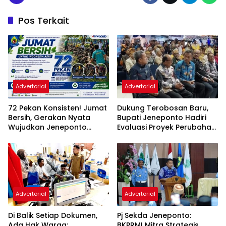
Pos Terkait
Advertorial
Advertorial
72 Pekan Konsisten! Jumat
Dukung Terobosan Baru,
Bersih, Gerakan Nyata
Bupati Jeneponto Hadiri
Wujudkan Jeneponto
Evaluasi Proyek Perubahan
Bahagia dan Lingkungan
PKN Tingkat II di Makassar
ASRI
Advertorial
Advertorial
Di Balik Setiap Dokumen,
Pj Sekda Jeneponto:
Ada Hak Warga:
BKPRMI Mitra Strategis