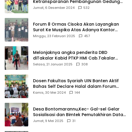
Ketransparanan Pembangunan Gedung
Damkar Di Kecamatan Cisoka
Jumat, 6 Desember 2024
532
Forum 8 Ormas Cisoka Akan Layangkan
Surat Ke Muspika Atas Adanya Kantor
Matel di Cisoka
Minggu, 23 Februari 2025
457
Melonjaknya angka penderita DBD
diTakalar Kabid PTKP HMI Cab.Takalar
angkat bicara
Selasa, 21 Januari 2025
308
Dosen Fakultas Syariah UIN Banten Aktif
Bahas Self Declare Halal dalam Forum
Ijtima Ulama MUI
Kamis, 30 Mei 2024
144
Desa Bontomarannu,Kec- Gal-sel Gelar
Sosialisasi dan Bimtek Pemutakhiran Data
ID
Jumat, 9 Mei 2025
31