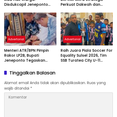
Disdukcapil Jeneponto
Perkuat Dakwah dan
Tingkatkan Kualitas
Pembinaan Generasi Muda
Layanan Administrasi
Kependudukan
Advertorial
Advertorial
Menteri ATR/BPN Pimpin
Raih Juara Piala Soccer For
Rakor LP2B, Bupati
Equality Sulsel 2026, Tim
Jeneponto Tegaskan
SSB Turatea City U-11
Komitmen Lindungi Lahan
Diterima Bupati Jeneponto
Pertanian
Tinggalkan Balasan
Alamat email Anda tidak akan dipublikasikan.
Ruas yang
wajib ditandai
*