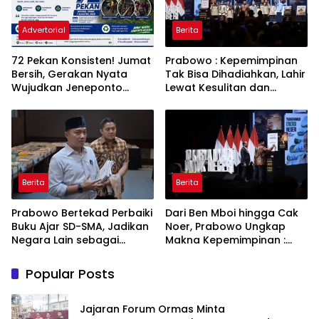
Advertorial
Berita
72 Pekan Konsisten! Jumat
Prabowo : Kepemimpinan
Bersih, Gerakan Nyata
Tak Bisa Dihadiahkan, Lahir
Wujudkan Jeneponto
Lewat Kesulitan dan
Bahagia dan Lingkungan
Keberanian
ASRI
Berita
Berita
Prabowo Bertekad Perbaiki
Dari Ben Mboi hingga Cak
Buku Ajar SD-SMA, Jadikan
Noer, Prabowo Ungkap
Negara Lain sebagai
Makna Kepemimpinan :
Referensi
Bekerja, Cintai Rakyat &
Gunakan Akal Sehat
Popular Posts
Jajaran Forum Ormas Minta