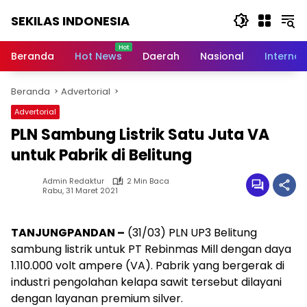
Langsung
SEKILAS INDONESIA
ke
konten
Berita
Terkini,
Beranda
Hot News
Daerah
Nasional
Internas
Breaking
News,
Beranda
Advertorial
Latest
World,
Advertorial
Headlines,
PLN Sambung Listrik Satu Juta VA
News
Today
untuk Pabrik di Belitung
Admin Redaktur
2 Min Baca
Rabu, 31 Maret 2021
TANJUNGPANDAN –
(31/03) PLN UP3 Belitung
sambung listrik untuk PT Rebinmas Mill dengan daya
1.110.000 volt ampere (VA). Pabrik yang bergerak di
industri pengolahan kelapa sawit tersebut dilayani
dengan layanan premium silver.