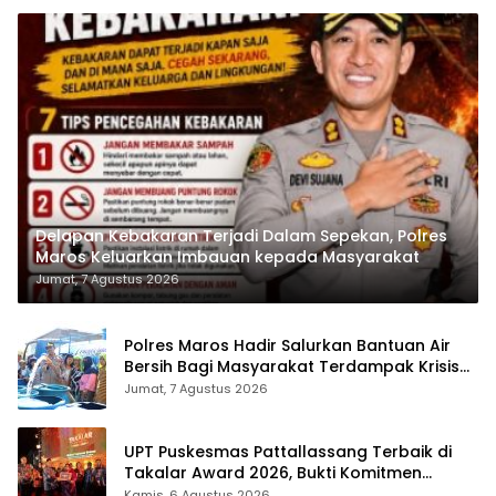
Delapan Kebakaran Terjadi Dalam Sepekan, Polres
Maros Keluarkan Imbauan kepada Masyarakat
Jumat, 7 Agustus 2026
Polres Maros Hadir Salurkan Bantuan Air
Bersih Bagi Masyarakat Terdampak Krisis
Air Bersih Di Maros
Jumat, 7 Agustus 2026
UPT Puskesmas Pattallassang Terbaik di
Takalar Award 2026, Bukti Komitmen
Hadirkan Pelayanan Kesehatan Berkualitas
Kamis, 6 Agustus 2026