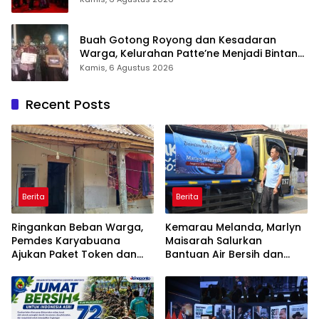
Buah Gotong Royong dan Kesadaran
Warga, Kelurahan Patte’ne Menjadi Bintang
Takalar Award 2026
Kamis, 6 Agustus 2026
Recent Posts
Berita
Berita
Ringankan Beban Warga,
Kemarau Melanda, Marlyn
Pemdes Karyabuana
Maisarah Salurkan
Ajukan Paket Token dan
Bantuan Air Bersih dan
Penurunan Daya Listrik ke
Toren untuk Warga
PLN
Babakan Madang