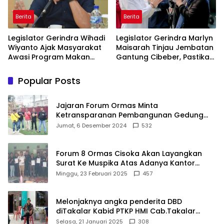
Berita
Berita
Legislator Gerindra Wihadi
Legislator Gerindra Marlyn
Wiyanto Ajak Masyarakat
Maisarah Tinjau Jembatan
Awasi Program Makan
Gantung Cibeber, Pastikan
Bergizi Gratis agar Tepat
Aspirasi Warga Terlaksana
Sasaran
Popular Posts
Jajaran Forum Ormas Minta
Ketransparanan Pembangunan Gedung
Damkar Di Kecamatan Cisoka
Jumat, 6 Desember 2024
532
Forum 8 Ormas Cisoka Akan Layangkan
Surat Ke Muspika Atas Adanya Kantor
Matel di Cisoka
Minggu, 23 Februari 2025
457
Melonjaknya angka penderita DBD
diTakalar Kabid PTKP HMI Cab.Takalar
angkat bicara
Selasa, 21 Januari 2025
308