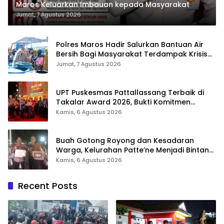
Maros Keluarkan Imbauan kepada Masyarakat
Jumat, 7 Agustus 2026
Polres Maros Hadir Salurkan Bantuan Air
Bersih Bagi Masyarakat Terdampak Krisis
Air Bersih Di Maros
Jumat, 7 Agustus 2026
UPT Puskesmas Pattallassang Terbaik di
Takalar Award 2026, Bukti Komitmen
Hadirkan Pelayanan Kesehatan Berkualitas
Kamis, 6 Agustus 2026
Buah Gotong Royong dan Kesadaran
Warga, Kelurahan Patte’ne Menjadi Bintang
Takalar Award 2026
Kamis, 6 Agustus 2026
Recent Posts