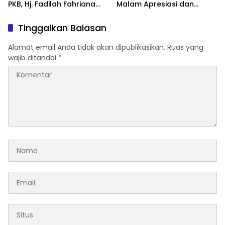
PKB, Hj. Fadilah Fahriana
Malam Apresiasi dan
Hadiri Dan Beri Apresiasi :
Inovasi Award 2026:
Takalar Menyalakan
Panggung Penghargaan
Tinggalkan Balasan
Lentera Pengabdian
bagi Pelayan Publik
Melalui Malam Apresiasi
Berprestasi
Alamat email Anda tidak akan dipublikasikan.
Ruas yang
dan Inovasi Award 2026
wajib ditandai
*