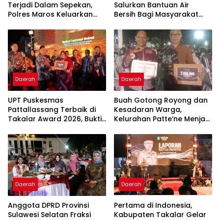
Terjadi Dalam Sepekan,
Salurkan Bantuan Air
Polres Maros Keluarkan
Bersih Bagi Masyarakat
Imbauan kepada
Terdampak Krisis Air Bersih
Masyarakat
Di Maros
Daerah
Daerah
UPT Puskesmas
Buah Gotong Royong dan
Pattallassang Terbaik di
Kesadaran Warga,
Takalar Award 2026, Bukti
Kelurahan Patte’ne Menjadi
Komitmen Hadirkan
Bintang Takalar Award
Pelayanan Kesehatan
2026
Berkualitas
Daerah
Daerah
Anggota DPRD Provinsi
Pertama di Indonesia,
Sulawesi Selatan Fraksi
Kabupaten Takalar Gelar