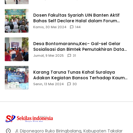
Dosen Fakultas Syariah UIN Banten Aktif
Bahas Self Declare Halal dalam Forum
Ijtima Ulama MUI
Kamis, 30 Mei 2024
144
Desa Bontomarannu,Kec- Gal-sel Gelar
Sosialisasi dan Bimtek Pemutakhiran Data
ID
Jumat, 9 Mei 2025
31
Karang Taruna Tunas Kahal Suralaya
Adakan Kegiatan Bansos Terhadap Kaum
Dhuafa dan Anak Yatim-Piatu
Senin, 13 Mei 2024
30
Jl. Diponegoro Ruko Biringbalang, Kabupaten Takalar