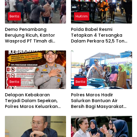
Berita
HuKrim
Demo Penambang
Polda Babel Resmi
Berujung Ricuh, Kantor
Tetapkan 4 Tersangka
Wasprod PT Timah di
Dalam Perkara 52,5 Ton
Belitung Timur Terbakar
Pasir Timah Ilegal Di
Belitung
Berita
Berita
Delapan Kebakaran
Polres Maros Hadir
Terjadi Dalam Sepekan,
Salurkan Bantuan Air
Polres Maros Keluarkan
Bersih Bagi Masyarakat
Imbauan kepada
Terdampak Krisis Air Bersih
Masyarakat
Di Maros