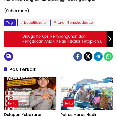
(Suherman)
Tag:
bupatitakalar
Lurah Bontokaddatto
Diduga Korupsi Pembangunan dan
Pengadaan AMDK, Kejari Takalar Tetapkan 1
Tersangka
Pos Terkait
Berita
Berita
Delapan Kebakaran
Polres Maros Hadir