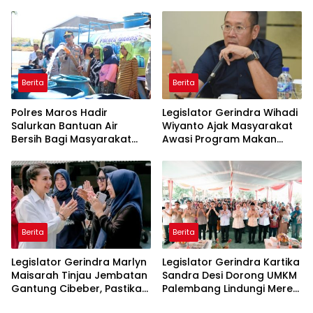
Pasir Timah Ilegal Di
Imbauan kepada
Belitung
Masyarakat
Berita
Berita
Polres Maros Hadir
Legislator Gerindra Wihadi
Salurkan Bantuan Air
Wiyanto Ajak Masyarakat
Bersih Bagi Masyarakat
Awasi Program Makan
Terdampak Krisis Air Bersih
Bergizi Gratis agar Tepat
Di Maros
Sasaran
Berita
Berita
Legislator Gerindra Marlyn
Legislator Gerindra Kartika
Maisarah Tinjau Jembatan
Sandra Desi Dorong UMKM
Gantung Cibeber, Pastikan
Palembang Lindungi Merek
Aspirasi Warga Terlaksana
Usaha