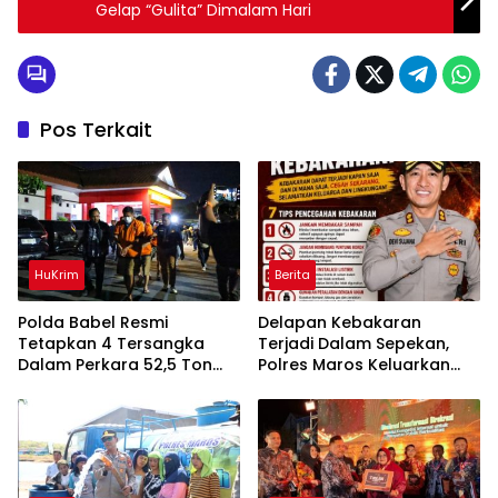
Gelap “Gulita” Dimalam Hari
Pos Terkait
HuKrim
Berita
Polda Babel Resmi
Delapan Kebakaran
Tetapkan 4 Tersangka
Terjadi Dalam Sepekan,
Dalam Perkara 52,5 Ton
Polres Maros Keluarkan
Pasir Timah Ilegal Di
Imbauan kepada
Belitung
Masyarakat