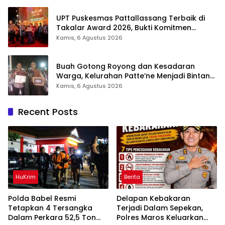
UPT Puskesmas Pattallassang Terbaik di
Takalar Award 2026, Bukti Komitmen
Hadirkan Pelayanan Kesehatan Berkualitas
Kamis, 6 Agustus 2026
Buah Gotong Royong dan Kesadaran
Warga, Kelurahan Patte’ne Menjadi Bintang
Takalar Award 2026
Kamis, 6 Agustus 2026
Recent Posts
HuKrim
Berita
Polda Babel Resmi
Delapan Kebakaran
Tetapkan 4 Tersangka
Terjadi Dalam Sepekan,
Dalam Perkara 52,5 Ton
Polres Maros Keluarkan