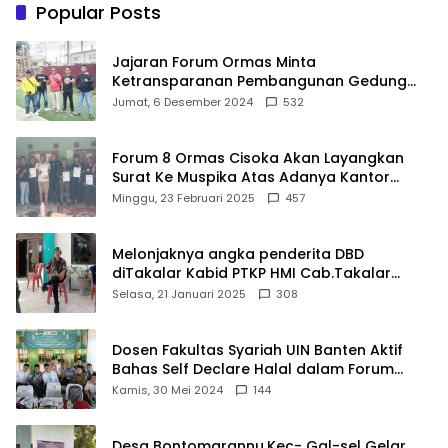
Popular Posts
Jajaran Forum Ormas Minta
Ketransparanan Pembangunan Gedung
Damkar Di Kecamatan Cisoka
Jumat, 6 Desember 2024
532
Forum 8 Ormas Cisoka Akan Layangkan
Surat Ke Muspika Atas Adanya Kantor
Matel di Cisoka
Minggu, 23 Februari 2025
457
Melonjaknya angka penderita DBD
diTakalar Kabid PTKP HMI Cab.Takalar
angkat bicara
Selasa, 21 Januari 2025
308
Dosen Fakultas Syariah UIN Banten Aktif
Bahas Self Declare Halal dalam Forum
Ijtima Ulama MUI
Kamis, 30 Mei 2024
144
Desa Bontomarannu,Kec- Gal-sel Gelar