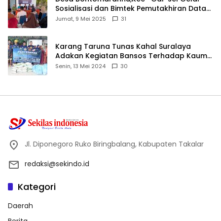
Sosialisasi dan Bimtek Pemutakhiran Data
ID
Jumat, 9 Mei 2025
31
Karang Taruna Tunas Kahal Suralaya
Adakan Kegiatan Bansos Terhadap Kaum
Dhuafa dan Anak Yatim-Piatu
Senin, 13 Mei 2024
30
Jl. Diponegoro Ruko Biringbalang, Kabupaten Takalar
redaksi@sekindo.id
Kategori
Daerah
Berita