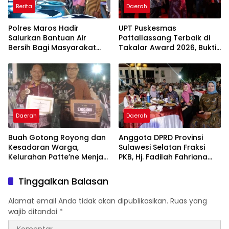
Berita
Daerah
Polres Maros Hadir
UPT Puskesmas
Salurkan Bantuan Air
Pattallassang Terbaik di
Bersih Bagi Masyarakat
Takalar Award 2026, Bukti
Terdampak Krisis Air Bersih
Komitmen Hadirkan
Di Maros
Pelayanan Kesehatan
Berkualitas
Daerah
Daerah
Buah Gotong Royong dan
Anggota DPRD Provinsi
Kesadaran Warga,
Sulawesi Selatan Fraksi
Kelurahan Patte’ne Menjadi
PKB, Hj. Fadilah Fahriana
Bintang Takalar Award
Hadiri Dan Beri Apresiasi :
2026
Takalar Menyalakan
Tinggalkan Balasan
Lentera Pengabdian
Melalui Malam Apresiasi
Alamat email Anda tidak akan dipublikasikan.
Ruas yang
dan Inovasi Award 2026
wajib ditandai
*