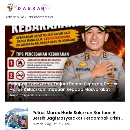
Daerah Sekilas Indonesia
Delapan Kebakaran Terjadi Dalam Sepekan, Polres
Maros Keluarkan Imbauan kepada Masyarakat
Jumat, 7 Agustus 2026
Polres Maros Hadir Salurkan Bantuan Air
Bersih Bagi Masyarakat Terdampak Krisis
Air Bersih Di Maros
Jumat, 7 Agustus 2026