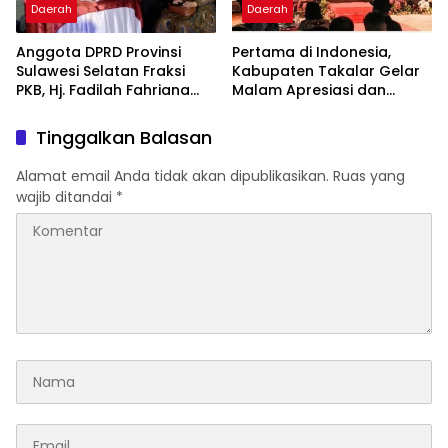
Daerah
Daerah
Anggota DPRD Provinsi
Pertama di Indonesia,
Sulawesi Selatan Fraksi
Kabupaten Takalar Gelar
PKB, Hj. Fadilah Fahriana
Malam Apresiasi dan
Hadiri Dan Beri Apresiasi :
Inovasi Award 2026:
Takalar Menyalakan
Panggung Penghargaan
Tinggalkan Balasan
Lentera Pengabdian
bagi Pelayan Publik
Melalui Malam Apresiasi
Berprestasi
Alamat email Anda tidak akan dipublikasikan.
Ruas yang
dan Inovasi Award 2026
wajib ditandai
*