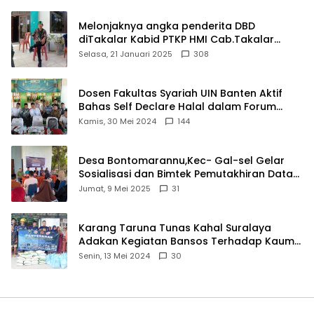
Melonjaknya angka penderita DBD
diTakalar Kabid PTKP HMI Cab.Takalar
angkat bicara
Selasa, 21 Januari 2025
308
Dosen Fakultas Syariah UIN Banten Aktif
Bahas Self Declare Halal dalam Forum
Ijtima Ulama MUI
Kamis, 30 Mei 2024
144
Desa Bontomarannu,Kec- Gal-sel Gelar
Sosialisasi dan Bimtek Pemutakhiran Data
ID
Jumat, 9 Mei 2025
31
Karang Taruna Tunas Kahal Suralaya
Adakan Kegiatan Bansos Terhadap Kaum
Dhuafa dan Anak Yatim-Piatu
Senin, 13 Mei 2024
30