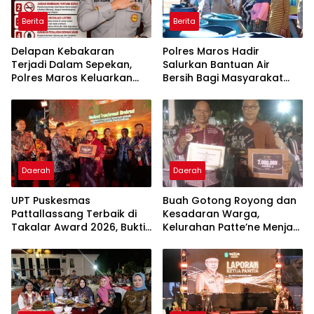
Berita
Berita
Delapan Kebakaran
Polres Maros Hadir
Terjadi Dalam Sepekan,
Salurkan Bantuan Air
Polres Maros Keluarkan
Bersih Bagi Masyarakat
Imbauan kepada
Terdampak Krisis Air Bersih
Masyarakat
Di Maros
Daerah
Daerah
UPT Puskesmas
Buah Gotong Royong dan
Pattallassang Terbaik di
Kesadaran Warga,
Takalar Award 2026, Bukti
Kelurahan Patte’ne Menjadi
Komitmen Hadirkan
Bintang Takalar Award
Pelayanan Kesehatan
2026
Berkualitas