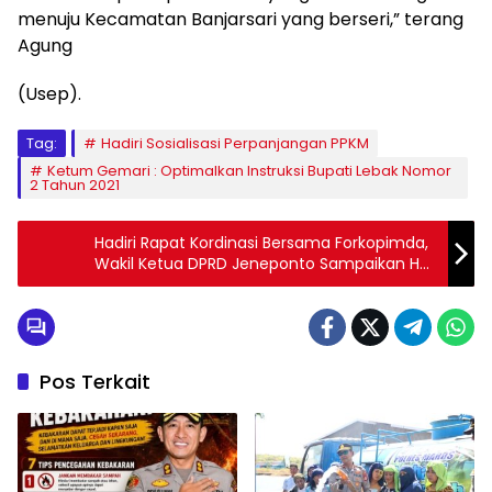
menuju Kecamatan Banjarsari yang berseri,” terang
Agung
(Usep).
Tag:
Hadiri Sosialisasi Perpanjangan PPKM
Ketum Gemari : Optimalkan Instruksi Bupati Lebak Nomor
2 Tahun 2021
Hadiri Rapat Kordinasi Bersama Forkopimda,
Wakil Ketua DPRD Jeneponto Sampaikan Hal
ini
Pos Terkait