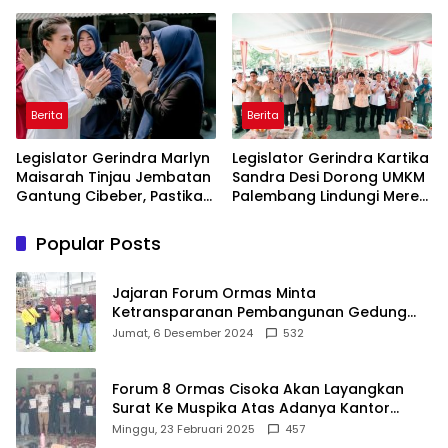
Terdampak Krisis Air Bersih
Bergizi Gratis agar Tepat
Di Maros
Sasaran
Berita
Berita
Legislator Gerindra Marlyn
Legislator Gerindra Kartika
Maisarah Tinjau Jembatan
Sandra Desi Dorong UMKM
Gantung Cibeber, Pastikan
Palembang Lindungi Merek
Aspirasi Warga Terlaksana
Usaha
Popular Posts
Jajaran Forum Ormas Minta
Ketransparanan Pembangunan Gedung
Damkar Di Kecamatan Cisoka
Jumat, 6 Desember 2024
532
Forum 8 Ormas Cisoka Akan Layangkan
Surat Ke Muspika Atas Adanya Kantor
Matel di Cisoka
Minggu, 23 Februari 2025
457