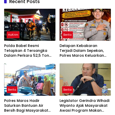
Recent Posts
HuKrim
Berita
Polda Babel Resmi
Delapan Kebakaran
Tetapkan 4 Tersangka
Terjadi Dalam Sepekan,
Dalam Perkara 52,5 Ton
Polres Maros Keluarkan
Pasir Timah Ilegal Di
Imbauan kepada
Belitung
Masyarakat
Berita
Berita
Polres Maros Hadir
Legislator Gerindra Wihadi
Salurkan Bantuan Air
Wiyanto Ajak Masyarakat
Bersih Bagi Masyarakat
Awasi Program Makan