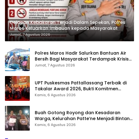
Delapan Kebakaran Terjadi Dalam Sepekan, Polres
Maros Keluarkan Imbauan kepada Masyarakat
Jumat, 7 Agustus 2026
Polres Maros Hadir Salurkan Bantuan Air
Bersih Bagi Masyarakat Terdampak Krisis
Air Bersih Di Maros
Jumat, 7 Agustus 2026
UPT Puskesmas Pattallassang Terbaik di
Takalar Award 2026, Bukti Komitmen
Hadirkan Pelayanan Kesehatan Berkualitas
Kamis, 6 Agustus 2026
Buah Gotong Royong dan Kesadaran
Warga, Kelurahan Patte’ne Menjadi Bintang
Takalar Award 2026
Kamis, 6 Agustus 2026