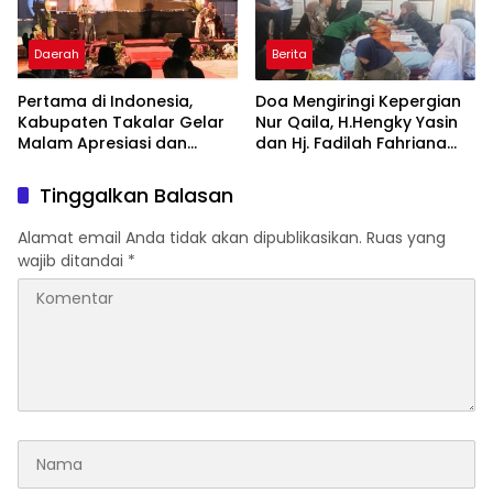
dan Inovasi Award 2026
Daerah
Berita
Pertama di Indonesia,
Doa Mengiringi Kepergian
Kabupaten Takalar Gelar
Nur Qaila, H.Hengky Yasin
Malam Apresiasi dan
dan Hj. Fadilah Fahriana
Inovasi Award 2026:
Hadir Menguatkan
Panggung Penghargaan
Keluarga
Tinggalkan Balasan
bagi Pelayan Publik
Berprestasi
Alamat email Anda tidak akan dipublikasikan.
Ruas yang
wajib ditandai
*