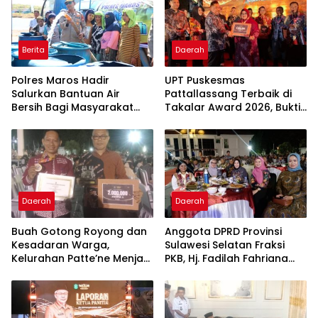
Berita
Daerah
Polres Maros Hadir
UPT Puskesmas
Salurkan Bantuan Air
Pattallassang Terbaik di
Bersih Bagi Masyarakat
Takalar Award 2026, Bukti
Terdampak Krisis Air Bersih
Komitmen Hadirkan
Di Maros
Pelayanan Kesehatan
Berkualitas
Daerah
Daerah
Buah Gotong Royong dan
Anggota DPRD Provinsi
Kesadaran Warga,
Sulawesi Selatan Fraksi
Kelurahan Patte’ne Menjadi
PKB, Hj. Fadilah Fahriana
Bintang Takalar Award
Hadiri Dan Beri Apresiasi :
2026
Takalar Menyalakan
Lentera Pengabdian
Melalui Malam Apresiasi