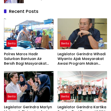
Pengabdian Melalui Malam Apresiasi dan
Inovasi Award 2026
Recent Posts
Berita
Berita
Polres Maros Hadir
Legislator Gerindra Wihadi
Salurkan Bantuan Air
Wiyanto Ajak Masyarakat
Bersih Bagi Masyarakat
Awasi Program Makan
Terdampak Krisis Air Bersih
Bergizi Gratis agar Tepat
Di Maros
Sasaran
Berita
Berita
Legislator Gerindra Marlyn
Legislator Gerindra Kartika