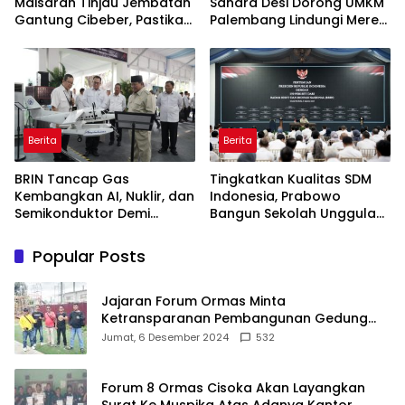
Maisarah Tinjau Jembatan
Sandra Desi Dorong UMKM
Gantung Cibeber, Pastikan
Palembang Lindungi Merek
Aspirasi Warga Terlaksana
Usaha
Berita
Berita
BRIN Tancap Gas
Tingkatkan Kualitas SDM
Kembangkan AI, Nuklir, dan
Indonesia, Prabowo
Semikonduktor Demi
Bangun Sekolah Unggulan
Dongkrak Ekonomi
hingga Undang Universitas
Indonesia
Terbaik Dunia
Popular Posts
Jajaran Forum Ormas Minta
Ketransparanan Pembangunan Gedung
Damkar Di Kecamatan Cisoka
Jumat, 6 Desember 2024
532
Forum 8 Ormas Cisoka Akan Layangkan
Surat Ke Muspika Atas Adanya Kantor