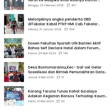
Matel di Cisoka
Minggu, 23 Februari 2025
457
Melonjaknya angka penderita DBD
diTakalar Kabid PTKP HMI Cab.Takalar
angkat bicara
Selasa, 21 Januari 2025
308
Dosen Fakultas Syariah UIN Banten Aktif
Bahas Self Declare Halal dalam Forum
Ijtima Ulama MUI
Kamis, 30 Mei 2024
144
Desa Bontomarannu,Kec- Gal-sel Gelar
Sosialisasi dan Bimtek Pemutakhiran Data
ID
Jumat, 9 Mei 2025
31
Karang Taruna Tunas Kahal Suralaya
Adakan Kegiatan Bansos Terhadap Kaum
Dhuafa dan Anak Yatim-Piatu
Senin, 13 Mei 2024
30