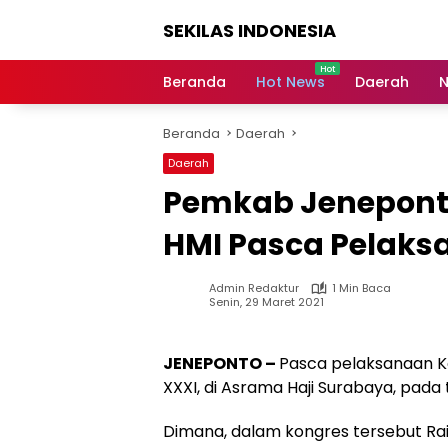
Langsung
SEKILAS INDONESIA
ke
konten
Berita
Terkini,
Beranda
Hot News
Daerah
N
Breaking
News,
Beranda
Daerah
Latest
World,
Daerah
Headlines,
Pemkab Jenepon
News
Today
HMI Pasca Pelaks
Admin Redaktur
1 Min Baca
Senin, 29 Maret 2021
JENEPONTO –
Pasca pelaksanaan K
XXXI, di Asrama Haji Surabaya, pada 
Dimana, dalam kongres tersebut Ra