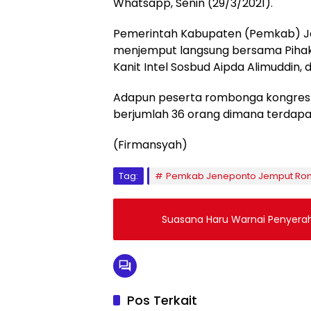
Whatsapp, Senin (29/3/2021).
Pemerintah Kabupaten (Pemkab) Jen
menjemput langsung bersama Pihak P
Kanit Intel Sosbud Aipda Alimuddin, d
Adapun peserta rombonga kongres as
berjumlah 36 orang dimana terdapa
(Firmansyah)
Tag:
Pemkab Jeneponto Jemput Rom
Suasana Haru Warnai Penyera
Pos Terkait