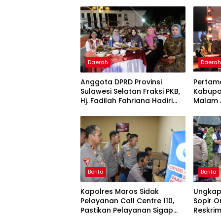
Daerah
Daera
Anggota DPRD Provinsi
Pertama
Sulawesi Selatan Fraksi PKB,
Kabupa
Hj. Fadilah Fahriana Hadiri
Malam A
Dan Beri Apresiasi : Takalar
Award 
Menyalakan Lentera
Pengha
Pengabdian Melalui Malam
Publik 
Apresiasi dan Inovasi Award
2026
Berita
Berita
Kapolres Maros Sidak
Ungkap
Pelayanan Call Centre 110,
Sopir O
Pastikan Pelayanan Sigap
Reskrim
Dan Humanis
Rekonst