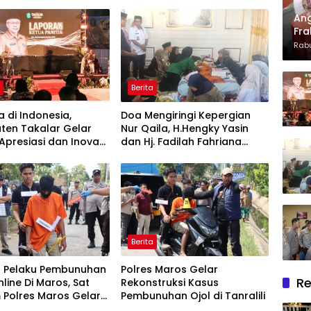
Ang
Fra
Dan
Rabu
Len
Apr
h
Berita
 di Indonesia,
Doa Mengiringi Kepergian
ten Takalar Gelar
Nur Qaila, H.Hengky Yasin
presiasi dan Inovasi
dan Hj. Fadilah Fahriana
2026: Panggung
Hadir Menguatkan Keluarga
rgaan bagi Pelayan
Berprestasi
Berita
 Pelaku Pembunuhan
Polres Maros Gelar
Re
nline Di Maros, Sat
Rekonstruksi Kasus
 Polres Maros Gelar
Pembunuhan Ojol di Tanralili
ruksi Perkara