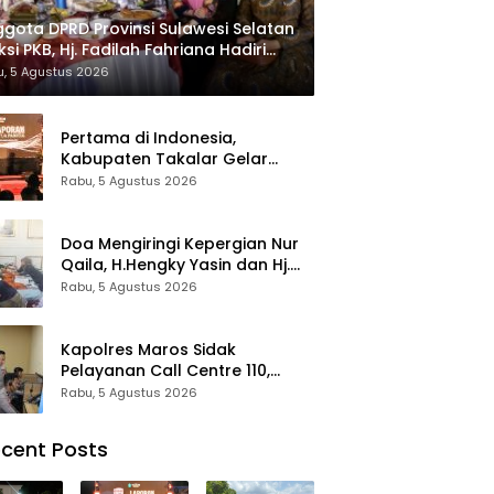
gota DPRD Provinsi Sulawesi Selatan
ksi PKB, Hj. Fadilah Fahriana Hadiri
 Beri Apresiasi : Takalar Menyalakan
, 5 Agustus 2026
tera Pengabdian Melalui Malam
esiasi dan Inovasi Award 2026
Pertama di Indonesia,
Kabupaten Takalar Gelar
Malam Apresiasi dan Inovasi
Rabu, 5 Agustus 2026
Award 2026: Panggung
Penghargaan bagi Pelayan
Publik Berprestasi
Doa Mengiringi Kepergian Nur
Qaila, H.Hengky Yasin dan Hj.
Fadilah Fahriana Hadir
Rabu, 5 Agustus 2026
Menguatkan Keluarga
Kapolres Maros Sidak
Pelayanan Call Centre 110,
Pastikan Pelayanan Sigap Dan
Rabu, 5 Agustus 2026
Humanis
cent Posts