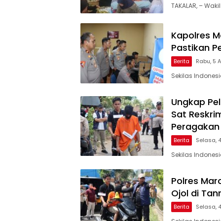
TAKALAR, – Wakil
Kapolres Ma
Pastikan P
Berita
Rabu, 5 
Sekilas Indones
Ungkap Pel
Sat Reskri
Peragakan
Berita
Selasa, 
Sekilas Indonesi
Polres Mar
Ojol di Tanra
Berita
Selasa, 