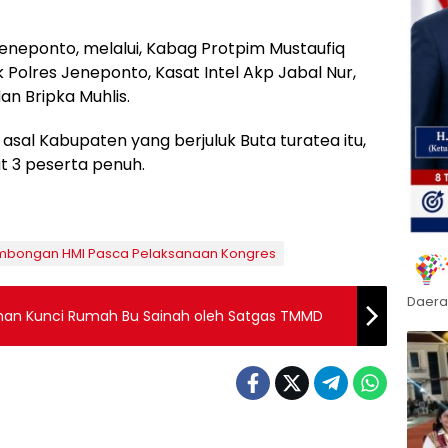
eponto, melalui, Kabag Protpim Mustaufiq
olres Jeneponto, Kasat Intel Akp Jabal Nur,
an Bripka Muhlis.
al Kabupaten yang berjuluk Buta turatea itu,
t 3 peserta penuh.
bongan HMI Pasca Pelaksanaan Kongres
Daera
han Kunci Rumah Bu Sainah oleh Satgas TMMD