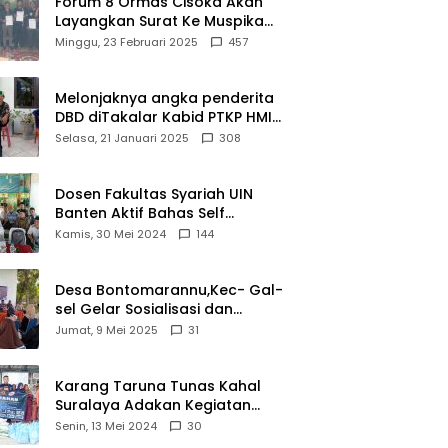
Forum 8 Ormas Cisoka Akan
Layangkan Surat Ke Muspika
Atas Adanya Kantor Matel di
Minggu, 23 Februari 2025
457
Cisoka
Melonjaknya angka penderita
DBD diTakalar Kabid PTKP HMI
Cab.Takalar angkat bicara
Selasa, 21 Januari 2025
308
Dosen Fakultas Syariah UIN
Banten Aktif Bahas Self
Declare Halal dalam Forum
Kamis, 30 Mei 2024
144
Ijtima Ulama MUI
Desa Bontomarannu,Kec- Gal-
sel Gelar Sosialisasi dan
Bimtek Pemutakhiran Data ID
Jumat, 9 Mei 2025
31
Karang Taruna Tunas Kahal
Suralaya Adakan Kegiatan
Bansos Terhadap Kaum
Senin, 13 Mei 2024
30
Dhuafa dan Anak Yatim-Piatu