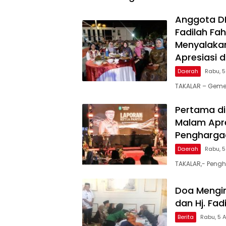
Anggota DPR
Fadilah Fah
Menyalakan
Apresiasi 
Daerah
Rabu, 
TAKALAR – Geme
Pertama di
Malam Apre
Penghargaa
Daerah
Rabu, 
TAKALAR,- Pengh
Doa Mengir
dan Hj. Fa
Berita
Rabu, 5 