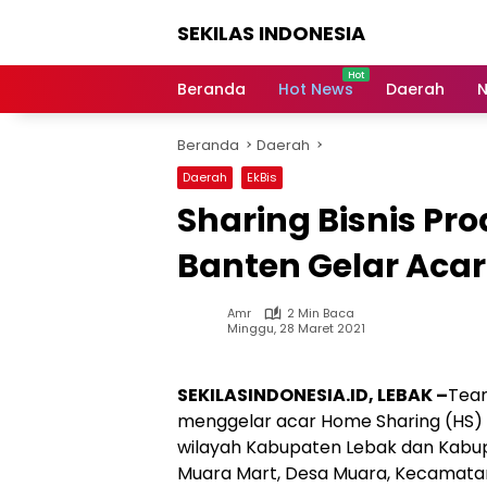
Langsung
SEKILAS INDONESIA
ke
konten
Berita
Terkini,
Beranda
Hot News
Daerah
N
Breaking
News,
Beranda
Daerah
Latest
World,
Daerah
EkBis
Headlines,
Sharing Bisnis Pr
News
Today
Banten Gelar Aca
Amr
2 Min Baca
Minggu, 28 Maret 2021
SEKILASINDONESIA.ID, LEBAK –
Team
menggelar acar Home Sharing (HS) A
wilayah Kabupaten Lebak dan Kabu
Muara Mart, Desa Muara, Kecamatan