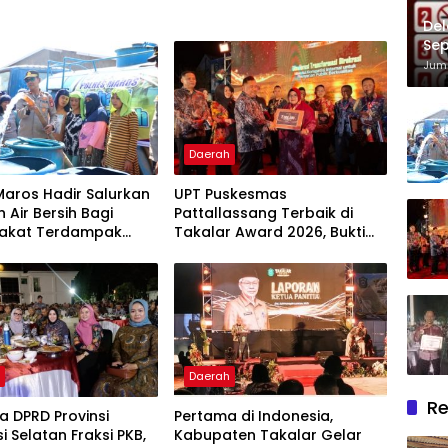
Del
Sep
Im
Juma
Daerah
Maros Hadir Salurkan
UPT Puskesmas
 Air Bersih Bagi
Pattallassang Terbaik di
akat Terdampak
Takalar Award 2026, Bukti
ir Bersih Di Maros
Komitmen Hadirkan
Pelayanan Kesehatan
Berkualitas
h
Daerah
Re
 DPRD Provinsi
Pertama di Indonesia,
i Selatan Fraksi PKB,
Kabupaten Takalar Gelar