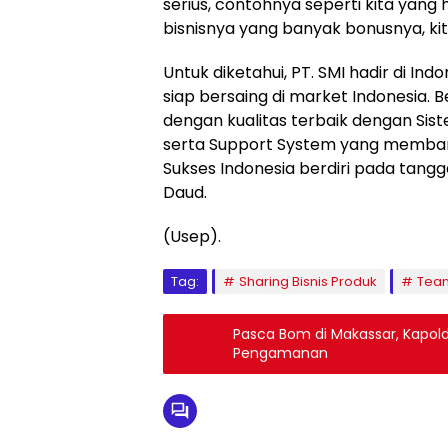
serius, contohnya seperti kita yang 
bisnisnya yang banyak bonusnya, kit
Untuk diketahui, PT. SMI hadir di In
siap bersaing di market Indonesia
dengan kualitas terbaik dengan Sis
serta Support System yang membang
Sukses Indonesia berdiri pada tangg
Daud.
(Usep).
Tag:
Sharing Bisnis Produk
Team
Pasca Bom di Makassar, Kapold
Pengamanan