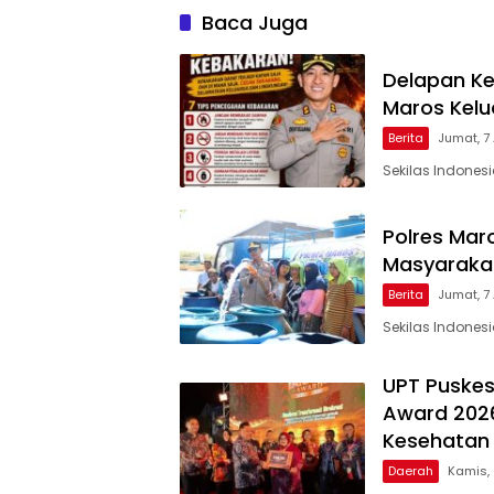
Baca Juga
Delapan Ke
Maros Kel
Berita
Jumat, 7
Sekilas Indones
Polres Maro
Masyarakat
Berita
Jumat, 7
Sekilas Indones
UPT Puskes
Award 2026
Kesehatan 
Daerah
Kamis,