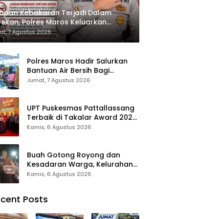
apan Kebakaran Terjadi Dalam
ekan, Polres Maros Keluarkan
bauan kepada Masyarakat
t, 7 Agustus 2026
Polres Maros Hadir Salurkan
Bantuan Air Bersih Bagi
Masyarakat Terdampak Krisis
Jumat, 7 Agustus 2026
Air Bersih Di Maros
UPT Puskesmas Pattallassang
Terbaik di Takalar Award 2026,
Bukti Komitmen Hadirkan
Kamis, 6 Agustus 2026
Pelayanan Kesehatan
Berkualitas
Buah Gotong Royong dan
Kesadaran Warga, Kelurahan
Patte’ne Menjadi Bintang
Kamis, 6 Agustus 2026
Takalar Award 2026
cent Posts