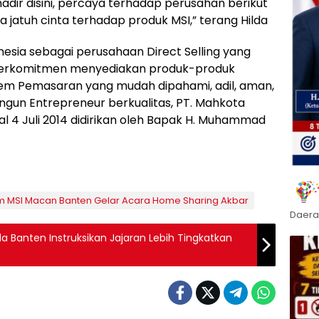
hadir disini, percaya terhadap perusahan berikut
a jatuh cinta terhadap produk MSI,” terang Hilda
donesia sebagai perusahaan Direct Selling yang
. Berkomitmen menyediakan produk-produk
tem Pemasaran yang mudah dipahami, adil, aman,
un Entrepreneur berkualitas, PT. Mahkota
al 4 Juli 2014 didirikan oleh Bapak H. Muhammad
 MSI Macan Banten Gelar Acara Home Sharing Akbar
Daera
a Banten Instruksikan Jajaran Lebih Tingkatkan