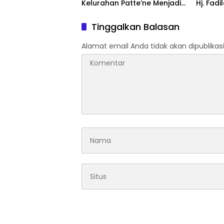
Kelurahan Patte’ne Menjadi
Hj. Fadi
Bintang Takalar Award 2026
Dan Ber
Menyal
Tinggalkan Balasan
Pengab
Apresia
Alamat email Anda tidak akan dipublikasi
2026