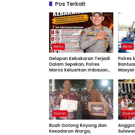
Pos Terkait
Berita
Berita
Delapan Kebakaran Terjadi
Polres 
Dalam Sepekan, Polres
Bantuan
Maros Keluarkan Imbauan
Masyar
kepada Masyarakat
Krisis A
Daerah
Daera
Buah Gotong Royong dan
Anggota
Kesadaran Warga,
Sulawes