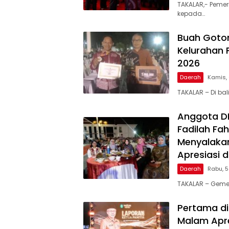
TAKALAR,- Pemer
kepada…
Buah Goto
Kelurahan 
2026
Daerah
Kamis,
TAKALAR – Di ba
Anggota DPR
Fadilah Fah
Menyalakan
Apresiasi 
Daerah
Rabu, 
TAKALAR – Geme
Pertama di
Malam Apre