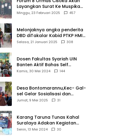
Forum 8 Ormas Cisoka Akan
Layangkan Surat Ke Muspika
Atas Adanya Kantor Matel di
Minggu, 23 Februari 2025
457
Cisoka
Melonjaknya angka penderita
DBD diTakalar Kabid PTKP HMI
Cab.Takalar angkat bicara
Selasa, 21 Januari 2025
308
Dosen Fakultas Syariah UIN
Banten Aktif Bahas Self
Declare Halal dalam Forum
Kamis, 30 Mei 2024
144
Ijtima Ulama MUI
Desa Bontomarannu,Kec- Gal-
sel Gelar Sosialisasi dan
Bimtek Pemutakhiran Data ID
Jumat, 9 Mei 2025
31
Karang Taruna Tunas Kahal
Suralaya Adakan Kegiatan
Bansos Terhadap Kaum
Senin, 13 Mei 2024
30
Dhuafa dan Anak Yatim-Piatu