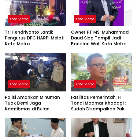
Kota Metro
Kota Metro
Tri Hendriyanto Lantik
Owner PT MSI Muhammad
Pengurus DPC HARPI Melati
Daud Siap Tampil Jadi
Kota Metro
Bacalon Wali Kota Metro
Kota Metro
Kota Metro
Polisi Amankan Minuman
Fasilitas Pemerintah, H
Tuak Demi Jaga
Tondi Moamar Khadapi :
Kamtibmas di Bulan
Sudah Disampaikan Pak
Ramadhan
Walikota Fasilitas yang
Ada Gratis