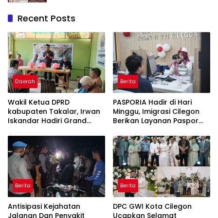
Recent Posts
Daerah
Berita
Wakil Ketua DPRD
PASPORIA Hadir di Hari
kabupaten Takalar, Irwan
Minggu, Imigrasi Cilegon
Iskandar Hadiri Grand
Berikan Layanan Paspor
Opening Rumah sehat
Sekaligus Cek Kesehatan
Pertama di Takalar,
Gratis
Melayani Terapis Gratis
untuk Pasien Dhuafa dan
umum.
Berita
Berita
Antisipasi Kejahatan
DPC GWI Kota Cilegon
Jalanan Dan Penyakit
Ucapkan Selamat