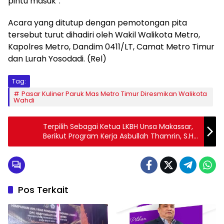
pintu masuk”.
Acara yang ditutup dengan pemotongan pita
tersebut turut dihadiri oleh Wakil Walikota Metro,
Kapolres Metro, Dandim 0411/LT, Camat Metro Timur
dan Lurah Yosodadi. (Rel)
Tag:
Pasar Kuliner Paruk Mas Metro Timur Diresmikan Walikota
Wahdi
Terpilih Sebagai Ketua LKBH Unsa Makassar,
Berikut Program Kerja Asbullah Thamrin, S.H.,
M.H.
Pos Terkait