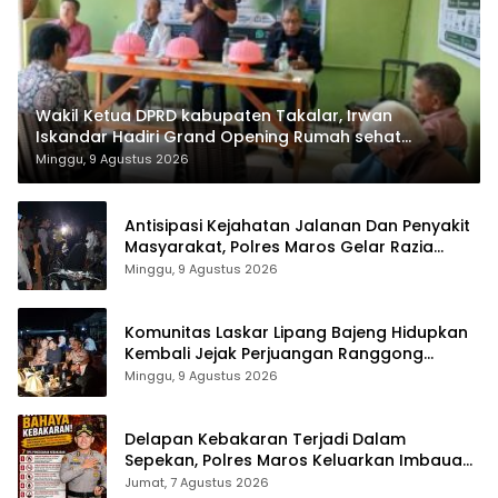
Wakil Ketua DPRD kabupaten Takalar, Irwan
Iskandar Hadiri Grand Opening Rumah sehat
Pertama di Takalar, Melayani Terapis Gratis untuk
Minggu, 9 Agustus 2026
Pasien Dhuafa dan umum.
Antisipasi Kejahatan Jalanan Dan Penyakit
Masyarakat, Polres Maros Gelar Razia
Operasi Cipta Kondusif
Minggu, 9 Agustus 2026
Komunitas Laskar Lipang Bajeng Hidupkan
Kembali Jejak Perjuangan Ranggong
Daeng Romo, Wabup Takalar: Apresiasi
Minggu, 9 Agustus 2026
Bahwa Sejarah Adalah Warisan yang Tak
Ternilai”.
Delapan Kebakaran Terjadi Dalam
Sepekan, Polres Maros Keluarkan Imbauan
kepada Masyarakat
Jumat, 7 Agustus 2026