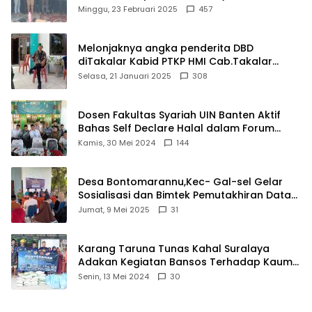
Matel di Cisoka
Minggu, 23 Februari 2025
457
Melonjaknya angka penderita DBD
diTakalar Kabid PTKP HMI Cab.Takalar
angkat bicara
Selasa, 21 Januari 2025
308
Dosen Fakultas Syariah UIN Banten Aktif
Bahas Self Declare Halal dalam Forum
Ijtima Ulama MUI
Kamis, 30 Mei 2024
144
Desa Bontomarannu,Kec- Gal-sel Gelar
Sosialisasi dan Bimtek Pemutakhiran Data
ID
Jumat, 9 Mei 2025
31
Karang Taruna Tunas Kahal Suralaya
Adakan Kegiatan Bansos Terhadap Kaum
Dhuafa dan Anak Yatim-Piatu
Senin, 13 Mei 2024
30