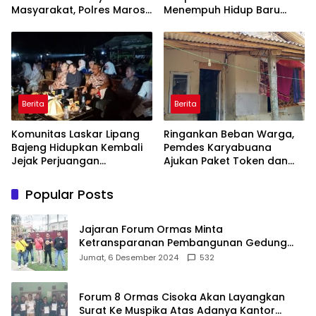
Masyarakat, Polres Maros
Menempuh Hidup Baru
Gelar Razia Operasi Cipta
untuk Hana Novia dan
Kondusif
Tuanku Ihza Kemalsya
Damanik
Berita
Berita
Komunitas Laskar Lipang
Ringankan Beban Warga,
Bajeng Hidupkan Kembali
Pemdes Karyabuana
Jejak Perjuangan
Ajukan Paket Token dan
Ranggong Daeng Romo,
Penurunan Daya Listrik ke
Wabup Takalar: Apresiasi
PLN
Popular Posts
Bahwa Sejarah Adalah
Warisan yang Tak Ternilai”.
Jajaran Forum Ormas Minta
Ketransparanan Pembangunan Gedung
Damkar Di Kecamatan Cisoka
Jumat, 6 Desember 2024
532
Forum 8 Ormas Cisoka Akan Layangkan
Surat Ke Muspika Atas Adanya Kantor