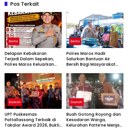
Pos Terkait
Berita
Berita
Delapan Kebakaran
Polres Maros Hadir
Terjadi Dalam Sepekan,
Salurkan Bantuan Air
Polres Maros Keluarkan
Bersih Bagi Masyarakat
Imbauan kepada
Terdampak Krisis Air Bersih
Masyarakat
Di Maros
Daerah
Daerah
UPT Puskesmas
Buah Gotong Royong dan
Pattallassang Terbaik di
Kesadaran Warga,
Takalar Award 2026, Bukti
Kelurahan Patte’ne Menjadi