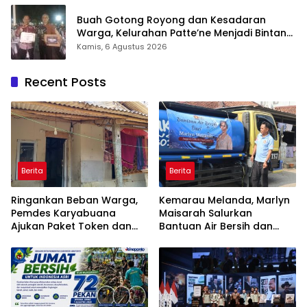
Buah Gotong Royong dan Kesadaran
Warga, Kelurahan Patte’ne Menjadi Bintang
Takalar Award 2026
Kamis, 6 Agustus 2026
Recent Posts
Berita
Berita
Ringankan Beban Warga,
Kemarau Melanda, Marlyn
Pemdes Karyabuana
Maisarah Salurkan
Ajukan Paket Token dan
Bantuan Air Bersih dan
Penurunan Daya Listrik ke
Toren untuk Warga
PLN
Babakan Madang