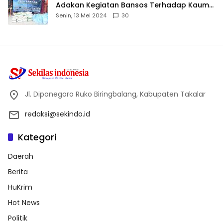
Adakan Kegiatan Bansos Terhadap Kaum
Dhuafa dan Anak Yatim-Piatu
Senin, 13 Mei 2024
30
Jl. Diponegoro Ruko Biringbalang, Kabupaten Takalar
redaksi@sekindo.id
Kategori
Daerah
Berita
HuKrim
Hot News
Politik