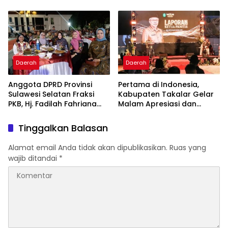
Komitmen Hadirkan
Bintang Takalar Award
Pelayanan Kesehatan
2026
Berkualitas
Daerah
Daerah
Anggota DPRD Provinsi
Pertama di Indonesia,
Sulawesi Selatan Fraksi
Kabupaten Takalar Gelar
PKB, Hj. Fadilah Fahriana
Malam Apresiasi dan
Hadiri Dan Beri Apresiasi :
Inovasi Award 2026:
Takalar Menyalakan
Panggung Penghargaan
Tinggalkan Balasan
Lentera Pengabdian
bagi Pelayan Publik
Melalui Malam Apresiasi
Berprestasi
Alamat email Anda tidak akan dipublikasikan.
Ruas yang
dan Inovasi Award 2026
wajib ditandai
*