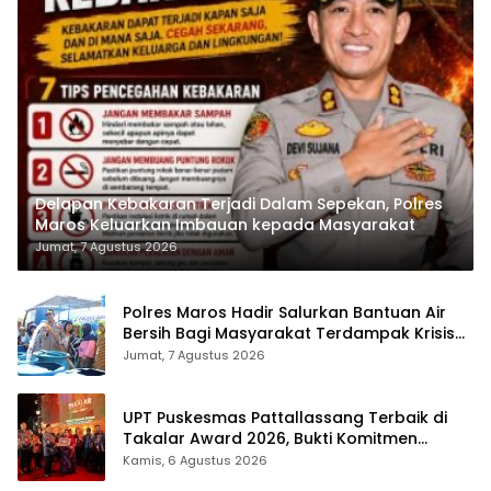
Delapan Kebakaran Terjadi Dalam Sepekan, Polres
Maros Keluarkan Imbauan kepada Masyarakat
Jumat, 7 Agustus 2026
Polres Maros Hadir Salurkan Bantuan Air
Bersih Bagi Masyarakat Terdampak Krisis
Air Bersih Di Maros
Jumat, 7 Agustus 2026
UPT Puskesmas Pattallassang Terbaik di
Takalar Award 2026, Bukti Komitmen
Hadirkan Pelayanan Kesehatan Berkualitas
Kamis, 6 Agustus 2026