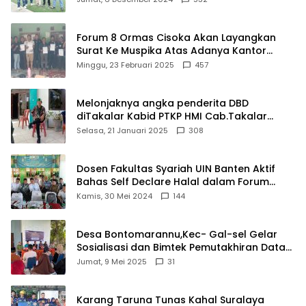
Forum 8 Ormas Cisoka Akan Layangkan
Surat Ke Muspika Atas Adanya Kantor
Matel di Cisoka
Minggu, 23 Februari 2025
457
Melonjaknya angka penderita DBD
diTakalar Kabid PTKP HMI Cab.Takalar
angkat bicara
Selasa, 21 Januari 2025
308
Dosen Fakultas Syariah UIN Banten Aktif
Bahas Self Declare Halal dalam Forum
Ijtima Ulama MUI
Kamis, 30 Mei 2024
144
Desa Bontomarannu,Kec- Gal-sel Gelar
Sosialisasi dan Bimtek Pemutakhiran Data
ID
Jumat, 9 Mei 2025
31
Karang Taruna Tunas Kahal Suralaya