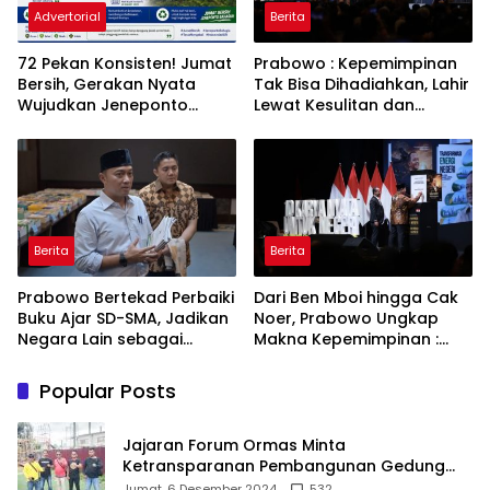
Advertorial
Berita
72 Pekan Konsisten! Jumat
Prabowo : Kepemimpinan
Bersih, Gerakan Nyata
Tak Bisa Dihadiahkan, Lahir
Wujudkan Jeneponto
Lewat Kesulitan dan
Bahagia dan Lingkungan
Keberanian
ASRI
Berita
Berita
Prabowo Bertekad Perbaiki
Dari Ben Mboi hingga Cak
Buku Ajar SD-SMA, Jadikan
Noer, Prabowo Ungkap
Negara Lain sebagai
Makna Kepemimpinan :
Referensi
Bekerja, Cintai Rakyat &
Gunakan Akal Sehat
Popular Posts
Jajaran Forum Ormas Minta
Ketransparanan Pembangunan Gedung
Damkar Di Kecamatan Cisoka
Jumat, 6 Desember 2024
532