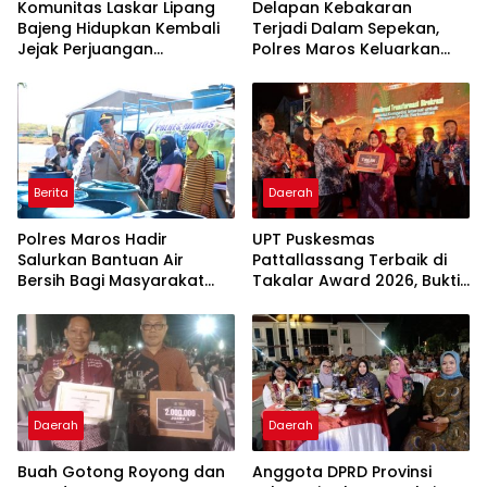
Komunitas Laskar Lipang
Delapan Kebakaran
Bajeng Hidupkan Kembali
Terjadi Dalam Sepekan,
Jejak Perjuangan
Polres Maros Keluarkan
Ranggong Daeng Romo,
Imbauan kepada
Wabup Takalar: Apresiasi
Masyarakat
Bahwa Sejarah Adalah
Warisan yang Tak Ternilai”.
Berita
Daerah
Polres Maros Hadir
UPT Puskesmas
Salurkan Bantuan Air
Pattallassang Terbaik di
Bersih Bagi Masyarakat
Takalar Award 2026, Bukti
Terdampak Krisis Air Bersih
Komitmen Hadirkan
Di Maros
Pelayanan Kesehatan
Berkualitas
Daerah
Daerah
Buah Gotong Royong dan
Anggota DPRD Provinsi