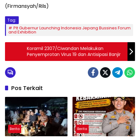
(Firmansyah/Rils)
Tag:
Plt Gubernur Launching Indonesia Jepang Bussines Forum
and Exhibition
Koramil 2307/Ciwandan Melakukan
Penyemprotan Virus 19 dan Antisipasi Banjir
Pos Terkait
Berita
Berita