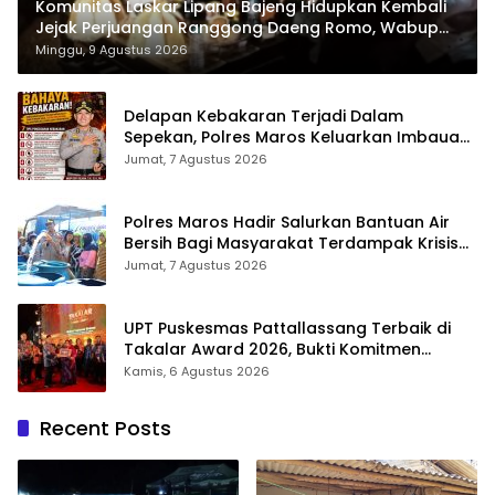
Komunitas Laskar Lipang Bajeng Hidupkan Kembali
Jejak Perjuangan Ranggong Daeng Romo, Wabup
Takalar: Apresiasi Bahwa Sejarah Adalah Warisan
Minggu, 9 Agustus 2026
yang Tak Ternilai”.
Delapan Kebakaran Terjadi Dalam
Sepekan, Polres Maros Keluarkan Imbauan
kepada Masyarakat
Jumat, 7 Agustus 2026
Polres Maros Hadir Salurkan Bantuan Air
Bersih Bagi Masyarakat Terdampak Krisis
Air Bersih Di Maros
Jumat, 7 Agustus 2026
UPT Puskesmas Pattallassang Terbaik di
Takalar Award 2026, Bukti Komitmen
Hadirkan Pelayanan Kesehatan Berkualitas
Kamis, 6 Agustus 2026
Recent Posts