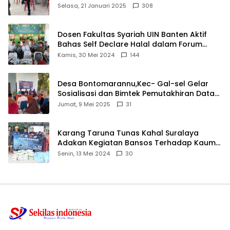
angkat bicara
Selasa, 21 Januari 2025
308
Dosen Fakultas Syariah UIN Banten Aktif
Bahas Self Declare Halal dalam Forum
Ijtima Ulama MUI
Kamis, 30 Mei 2024
144
Desa Bontomarannu,Kec- Gal-sel Gelar
Sosialisasi dan Bimtek Pemutakhiran Data
ID
Jumat, 9 Mei 2025
31
Karang Taruna Tunas Kahal Suralaya
Adakan Kegiatan Bansos Terhadap Kaum
Dhuafa dan Anak Yatim-Piatu
Senin, 13 Mei 2024
30