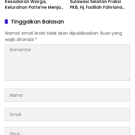
Kesadaran Warga,
Sulawesi Selatan Fraksi
Kelurahan Patte’ne Menjadi
PKB, Hj. Fadilah Fahriana
Bintang Takalar Award
Hadiri Dan Beri Apresiasi :
2026
Takalar Menyalakan
Tinggalkan Balasan
Lentera Pengabdian
Melalui Malam Apresiasi
Alamat email Anda tidak akan dipublikasikan.
Ruas yang
dan Inovasi Award 2026
wajib ditandai
*