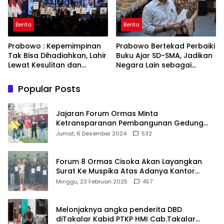
Berita
Berita
Prabowo : Kepemimpinan
Prabowo Bertekad Perbaiki
Tak Bisa Dihadiahkan, Lahir
Buku Ajar SD-SMA, Jadikan
Lewat Kesulitan dan
Negara Lain sebagai
Keberanian
Referensi
Popular Posts
Jajaran Forum Ormas Minta
Ketransparanan Pembangunan Gedung
Damkar Di Kecamatan Cisoka
Jumat, 6 Desember 2024
532
Forum 8 Ormas Cisoka Akan Layangkan
Surat Ke Muspika Atas Adanya Kantor
Matel di Cisoka
Minggu, 23 Februari 2025
457
Melonjaknya angka penderita DBD
diTakalar Kabid PTKP HMI Cab.Takalar