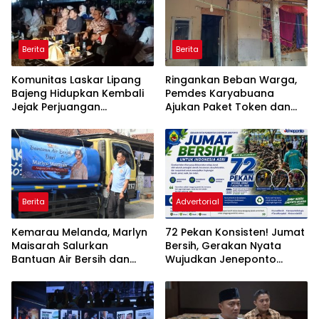
Berita
Berita
Komunitas Laskar Lipang
Ringankan Beban Warga,
Bajeng Hidupkan Kembali
Pemdes Karyabuana
Jejak Perjuangan
Ajukan Paket Token dan
Ranggong Daeng Romo,
Penurunan Daya Listrik ke
Wabup Takalar: Apresiasi
PLN
Bahwa Sejarah Adalah
Warisan yang Tak Ternilai”.
Berita
Advertorial
Kemarau Melanda, Marlyn
72 Pekan Konsisten! Jumat
Maisarah Salurkan
Bersih, Gerakan Nyata
Bantuan Air Bersih dan
Wujudkan Jeneponto
Toren untuk Warga
Bahagia dan Lingkungan
Babakan Madang
ASRI