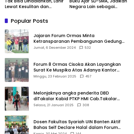
Tak Bisa Dihadiahkan, Lahir
Buku Ajar SD-SMA, Jadikan
Lewat Kesulitan dan
Negara Lain sebagai
Keberanian
Referensi
Popular Posts
Jajaran Forum Ormas Minta
Ketransparanan Pembangunan Gedung
Damkar Di Kecamatan Cisoka
Jumat, 6 Desember 2024
532
Forum 8 Ormas Cisoka Akan Layangkan
Surat Ke Muspika Atas Adanya Kantor
Matel di Cisoka
Minggu, 23 Februari 2025
457
Melonjaknya angka penderita DBD
diTakalar Kabid PTKP HMI Cab.Takalar
angkat bicara
Selasa, 21 Januari 2025
308
Dosen Fakultas Syariah UIN Banten Aktif
Bahas Self Declare Halal dalam Forum
Ijtima Ulama MUI
Kamis, 30 Mei 2024
144