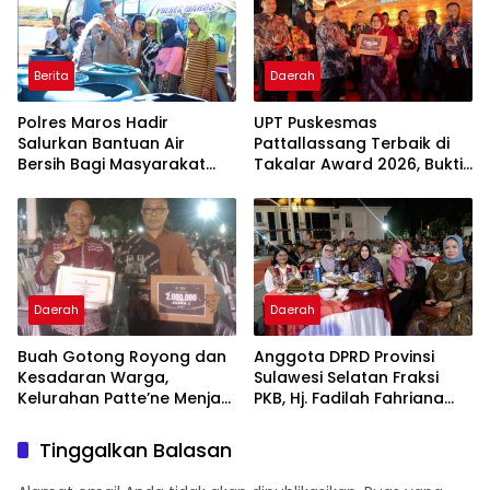
Warisan yang Tak Ternilai”.
Berita
Daerah
Polres Maros Hadir
UPT Puskesmas
Salurkan Bantuan Air
Pattallassang Terbaik di
Bersih Bagi Masyarakat
Takalar Award 2026, Bukti
Terdampak Krisis Air Bersih
Komitmen Hadirkan
Di Maros
Pelayanan Kesehatan
Berkualitas
Daerah
Daerah
Buah Gotong Royong dan
Anggota DPRD Provinsi
Kesadaran Warga,
Sulawesi Selatan Fraksi
Kelurahan Patte’ne Menjadi
PKB, Hj. Fadilah Fahriana
Bintang Takalar Award
Hadiri Dan Beri Apresiasi :
2026
Takalar Menyalakan
Tinggalkan Balasan
Lentera Pengabdian
Melalui Malam Apresiasi