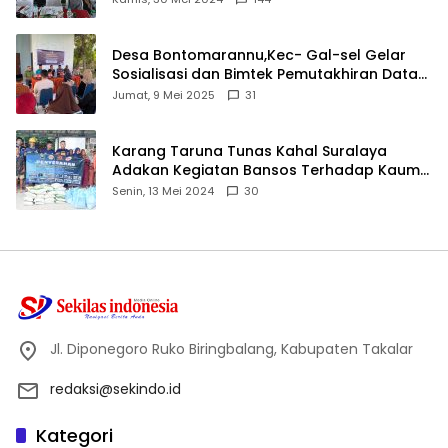
Desa Bontomarannu,Kec- Gal-sel Gelar
Sosialisasi dan Bimtek Pemutakhiran Data
ID
Jumat, 9 Mei 2025
31
Karang Taruna Tunas Kahal Suralaya
Adakan Kegiatan Bansos Terhadap Kaum
Dhuafa dan Anak Yatim-Piatu
Senin, 13 Mei 2024
30
Jl. Diponegoro Ruko Biringbalang, Kabupaten Takalar
redaksi@sekindo.id
Kategori