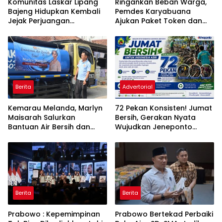
Komunitas Laskar Lipang
Ringankan Beban Warga,
Bajeng Hidupkan Kembali
Pemdes Karyabuana
Jejak Perjuangan
Ajukan Paket Token dan
Ranggong Daeng Romo,
Penurunan Daya Listrik ke
Wabup Takalar: Apresiasi
PLN
Bahwa Sejarah Adalah
Warisan yang Tak Ternilai”.
Berita
Advertorial
Kemarau Melanda, Marlyn
72 Pekan Konsisten! Jumat
Maisarah Salurkan
Bersih, Gerakan Nyata
Bantuan Air Bersih dan
Wujudkan Jeneponto
Toren untuk Warga
Bahagia dan Lingkungan
Babakan Madang
ASRI
Berita
Berita
Prabowo : Kepemimpinan
Prabowo Bertekad Perbaiki