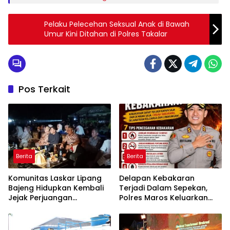
Pelaku Pelecehan Seksual Anak di Bawah
Umur Kini Ditahan di Polres Takalar
Pos Terkait
Berita
Berita
Komunitas Laskar Lipang
Delapan Kebakaran
Bajeng Hidupkan Kembali
Terjadi Dalam Sepekan,
Jejak Perjuangan
Polres Maros Keluarkan
Ranggong Daeng Romo,
Imbauan kepada
Wabup Takalar: Apresiasi
Masyarakat
Bahwa Sejarah Adalah