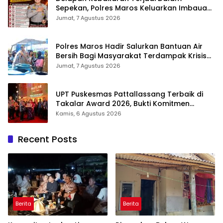
Sepekan, Polres Maros Keluarkan Imbauan
kepada Masyarakat
Jumat, 7 Agustus 2026
Polres Maros Hadir Salurkan Bantuan Air
Bersih Bagi Masyarakat Terdampak Krisis
Air Bersih Di Maros
Jumat, 7 Agustus 2026
UPT Puskesmas Pattallassang Terbaik di
Takalar Award 2026, Bukti Komitmen
Hadirkan Pelayanan Kesehatan Berkualitas
Kamis, 6 Agustus 2026
Recent Posts
Berita
Berita