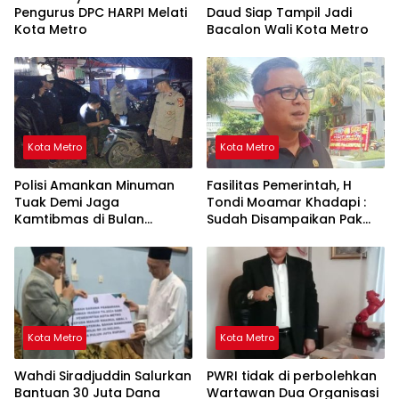
Pengurus DPC HARPI Melati
Daud Siap Tampil Jadi
Kota Metro
Bacalon Wali Kota Metro
Kota Metro
Kota Metro
Polisi Amankan Minuman
Fasilitas Pemerintah, H
Tuak Demi Jaga
Tondi Moamar Khadapi :
Kamtibmas di Bulan
Sudah Disampaikan Pak
Ramadhan
Walikota Fasilitas yang
Ada Gratis
Kota Metro
Kota Metro
Wahdi Siradjuddin Salurkan
PWRI tidak di perbolehkan
Bantuan 30 Juta Dana
Wartawan Dua Organisasi