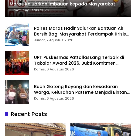
Maros Keluarkan Imbauan kepada Masyarakat
Jumat, 7 Agustus 2026
Polres Maros Hadir Salurkan Bantuan Air
Bersih Bagi Masyarakat Terdampak Krisis
Air Bersih Di Maros
Jumat, 7 Agustus 2026
UPT Puskesmas Pattallassang Terbaik di
Takalar Award 2026, Bukti Komitmen
Hadirkan Pelayanan Kesehatan Berkualitas
Kamis, 6 Agustus 2026
Buah Gotong Royong dan Kesadaran
Warga, Kelurahan Patte’ne Menjadi Bintang
Takalar Award 2026
Kamis, 6 Agustus 2026
Recent Posts