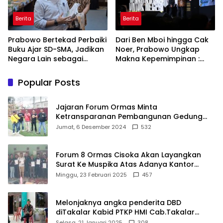
Berita
Berita
Prabowo Bertekad Perbaiki
Dari Ben Mboi hingga Cak
Buku Ajar SD-SMA, Jadikan
Noer, Prabowo Ungkap
Negara Lain sebagai
Makna Kepemimpinan :
Referensi
Bekerja, Cintai Rakyat &
Gunakan Akal Sehat
Popular Posts
Jajaran Forum Ormas Minta
Ketransparanan Pembangunan Gedung
Damkar Di Kecamatan Cisoka
Jumat, 6 Desember 2024
532
Forum 8 Ormas Cisoka Akan Layangkan
Surat Ke Muspika Atas Adanya Kantor
Matel di Cisoka
Minggu, 23 Februari 2025
457
Melonjaknya angka penderita DBD
diTakalar Kabid PTKP HMI Cab.Takalar
angkat bicara
Selasa, 21 Januari 2025
308