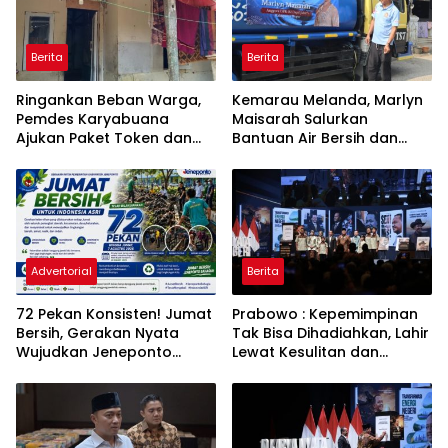
Berita
Berita
Ringankan Beban Warga,
Kemarau Melanda, Marlyn
Pemdes Karyabuana
Maisarah Salurkan
Ajukan Paket Token dan
Bantuan Air Bersih dan
Penurunan Daya Listrik ke
Toren untuk Warga
PLN
Babakan Madang
Advertorial
Berita
72 Pekan Konsisten! Jumat
Prabowo : Kepemimpinan
Bersih, Gerakan Nyata
Tak Bisa Dihadiahkan, Lahir
Wujudkan Jeneponto
Lewat Kesulitan dan
Bahagia dan Lingkungan
Keberanian
ASRI