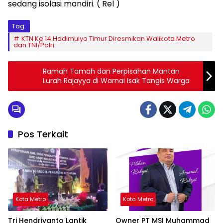
sedang isolasi mandiri. ( Rel )
Tag:
KTN Ke 14 Hadimulyo Timur Diresmikan Walikota Metro
dan TNI/Polri
Ramah Tamah dan Perpisahan Mantan
Lurah Rajayya di Warnai Isak Tangis Warga
Pos Terkait
Kota Metro
Kota Metro
Tri Hendriyanto Lantik
Owner PT MSI Muhammad