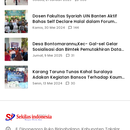
Dosen Fakultas Syariah UIN Banten Aktif
Bahas Self Declare Halal dalam Forum
Ijtima Ulama MUI
Kamis, 30 Mei 2024
144
Desa Bontomarannu,Kec- Gal-sel Gelar
Sosialisasi dan Bimtek Pemutakhiran Data
ID
Jumat, 9 Mei 2025
31
Karang Taruna Tunas Kahal Suralaya
Adakan Kegiatan Bansos Terhadap Kaum
Dhuafa dan Anak Yatim-Piatu
Senin, 13 Mei 2024
30
Jl. Diponegoro Ruko Biringbalang, Kabupaten Takalar