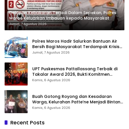
Delapan Kebakaran Terjadi Dalam Sepekan, Polres
Maros Keluarkan Imbauan kepada Masyarakat
Jumat, 7 Agustus 2026
Polres Maros Hadir Salurkan Bantuan Air
Bersih Bagi Masyarakat Terdampak Krisis
Air Bersih Di Maros
Jumat, 7 Agustus 2026
UPT Puskesmas Pattallassang Terbaik di
Takalar Award 2026, Bukti Komitmen
Hadirkan Pelayanan Kesehatan Berkualitas
Kamis, 6 Agustus 2026
Buah Gotong Royong dan Kesadaran
Warga, Kelurahan Patte’ne Menjadi Bintang
Takalar Award 2026
Kamis, 6 Agustus 2026
Recent Posts