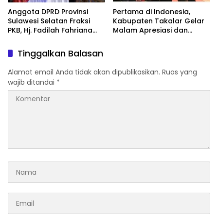
Anggota DPRD Provinsi
Pertama di Indonesia,
Sulawesi Selatan Fraksi
Kabupaten Takalar Gelar
PKB, Hj. Fadilah Fahriana
Malam Apresiasi dan
Hadiri Dan Beri Apresiasi :
Inovasi Award 2026:
Takalar Menyalakan
Panggung Penghargaan
Tinggalkan Balasan
Lentera Pengabdian
bagi Pelayan Publik
Melalui Malam Apresiasi
Berprestasi
Alamat email Anda tidak akan dipublikasikan.
Ruas yang
dan Inovasi Award 2026
wajib ditandai
*