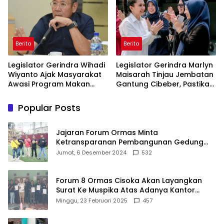
Berita
Berita
Legislator Gerindra Wihadi
Legislator Gerindra Marlyn
Wiyanto Ajak Masyarakat
Maisarah Tinjau Jembatan
Awasi Program Makan
Gantung Cibeber, Pastikan
Bergizi Gratis agar Tepat
Aspirasi Warga Terlaksana
Sasaran
Popular Posts
Jajaran Forum Ormas Minta
Ketransparanan Pembangunan Gedung
Damkar Di Kecamatan Cisoka
Jumat, 6 Desember 2024
532
Forum 8 Ormas Cisoka Akan Layangkan
Surat Ke Muspika Atas Adanya Kantor
Matel di Cisoka
Minggu, 23 Februari 2025
457