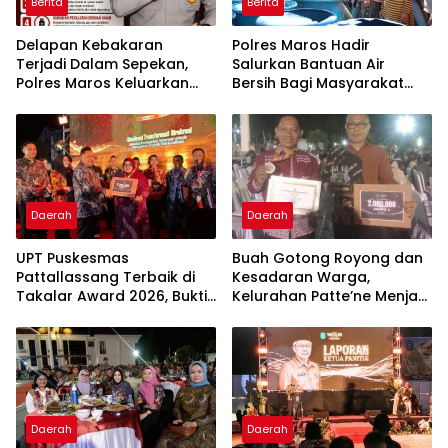
Berita
Berita
Delapan Kebakaran
Polres Maros Hadir
Terjadi Dalam Sepekan,
Salurkan Bantuan Air
Polres Maros Keluarkan
Bersih Bagi Masyarakat
Imbauan kepada
Terdampak Krisis Air Bersih
Masyarakat
Di Maros
Daerah
Daerah
UPT Puskesmas
Buah Gotong Royong dan
Pattallassang Terbaik di
Kesadaran Warga,
Takalar Award 2026, Bukti
Kelurahan Patte’ne Menjadi
Komitmen Hadirkan
Bintang Takalar Award
Pelayanan Kesehatan
2026
Berkualitas
Daerah
Daerah