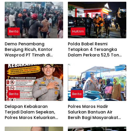
Berita
HuKrim
Demo Penambang
Polda Babel Resmi
Berujung Ricuh, Kantor
Tetapkan 4 Tersangka
Wasprod PT Timah di
Dalam Perkara 52,5 Ton
Belitung Timur Terbakar
Pasir Timah Ilegal Di
Belitung
Berita
Berita
Delapan Kebakaran
Polres Maros Hadir
Terjadi Dalam Sepekan,
Salurkan Bantuan Air
Polres Maros Keluarkan
Bersih Bagi Masyarakat
Imbauan kepada
Terdampak Krisis Air Bersih
Masyarakat
Di Maros