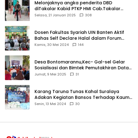
Melonjaknya angka penderita DBD
diTakalar Kabid PTKP HMI Cab.Takalar
angkat bicara
Selasa, 21 Januari 2025
308
Dosen Fakultas Syariah UIN Banten Aktif
Bahas Self Declare Halal dalam Forum
Ijtima Ulama MUI
Kamis, 30 Mei 2024
144
Desa Bontomarannu,Kec- Gal-sel Gelar
Sosialisasi dan Bimtek Pemutakhiran Data
ID
Jumat, 9 Mei 2025
31
Karang Taruna Tunas Kahal Suralaya
Adakan Kegiatan Bansos Terhadap Kaum
Dhuafa dan Anak Yatim-Piatu
Senin, 13 Mei 2024
30