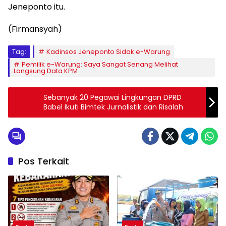
Jeneponto itu.
(Firmansyah)
Tag:
Kadinsos Jeneponto Sidak e-Warung
Pemilik e-Warung: Saya Sangat Senang Melihat
Langsung Data KPM
Sebanyak 20 Pegawai Lingkungan DPRD
Babel Ikuti Bimtek Jurnalistik dan Risalah
Pos Terkait