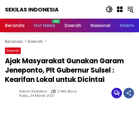
Langsung
SEKILAS INDONESIA
ke
konten
Berita
Terkini,
Beranda
Hot News
Daerah
Nasional
Internas
Breaking
News,
Beranda
Daerah
Latest
World,
Daerah
Headlines,
Ajak Masyarakat Gunakan Garam
News
Today
Jeneponto, Plt Gubernur Sulsel :
Kearifan Lokal untuk Dicintai
Admin Redaktur
2 Min Baca
Rabu, 24 Maret 2021