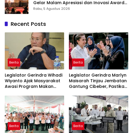
Gelar Malam Apresiasi dan Inovasi Award
2026: Panggung Penghargaan bagi
Rabu, 5 Agustus 2026
Pelayan Publik Berprestasi
Recent Posts
Berita
Berita
Legislator Gerindra Wihadi
Legislator Gerindra Marlyn
Wiyanto Ajak Masyarakat
Maisarah Tinjau Jembatan
Awasi Program Makan
Gantung Cibeber, Pastikan
Bergizi Gratis agar Tepat
Aspirasi Warga Terlaksana
Sasaran
Berita
Berita