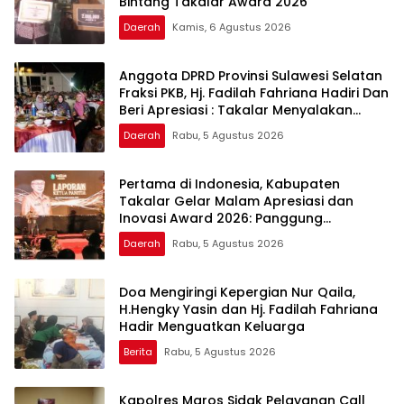
Bintang Takalar Award 2026
Daerah
Kamis, 6 Agustus 2026
Anggota DPRD Provinsi Sulawesi Selatan
Fraksi PKB, Hj. Fadilah Fahriana Hadiri Dan
Beri Apresiasi : Takalar Menyalakan
Lentera Pengabdian Melalui Malam
Daerah
Rabu, 5 Agustus 2026
Apresiasi dan Inovasi Award 2026
Pertama di Indonesia, Kabupaten
Takalar Gelar Malam Apresiasi dan
Inovasi Award 2026: Panggung
Penghargaan bagi Pelayan Publik
Daerah
Rabu, 5 Agustus 2026
Berprestasi
Doa Mengiringi Kepergian Nur Qaila,
H.Hengky Yasin dan Hj. Fadilah Fahriana
Hadir Menguatkan Keluarga
Berita
Rabu, 5 Agustus 2026
Kapolres Maros Sidak Pelayanan Call