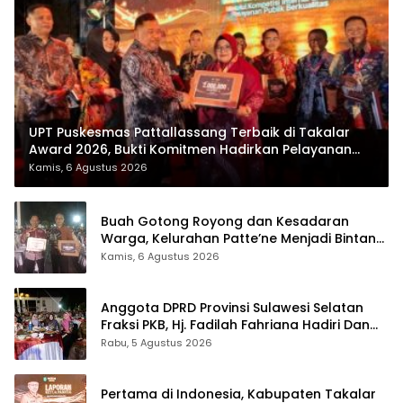
UPT Puskesmas Pattallassang Terbaik di Takalar
Award 2026, Bukti Komitmen Hadirkan Pelayanan
Kesehatan Berkualitas
Kamis, 6 Agustus 2026
Buah Gotong Royong dan Kesadaran
Warga, Kelurahan Patte’ne Menjadi Bintang
Takalar Award 2026
Kamis, 6 Agustus 2026
Anggota DPRD Provinsi Sulawesi Selatan
Fraksi PKB, Hj. Fadilah Fahriana Hadiri Dan
Beri Apresiasi : Takalar Menyalakan Lentera
Rabu, 5 Agustus 2026
Pengabdian Melalui Malam Apresiasi dan
Inovasi Award 2026
Pertama di Indonesia, Kabupaten Takalar