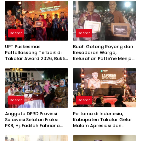
Daerah
Daerah
UPT Puskesmas
Buah Gotong Royong dan
Pattallassang Terbaik di
Kesadaran Warga,
Takalar Award 2026, Bukti
Kelurahan Patte’ne Menjadi
Komitmen Hadirkan
Bintang Takalar Award
Pelayanan Kesehatan
2026
Berkualitas
Daerah
Daerah
Anggota DPRD Provinsi
Pertama di Indonesia,
Sulawesi Selatan Fraksi
Kabupaten Takalar Gelar
PKB, Hj. Fadilah Fahriana
Malam Apresiasi dan
Hadiri Dan Beri Apresiasi :
Inovasi Award 2026:
Takalar Menyalakan
Panggung Penghargaan