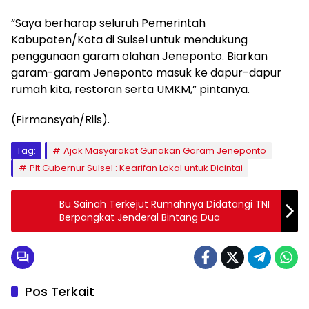
“Saya berharap seluruh Pemerintah
Kabupaten/Kota di Sulsel untuk mendukung
penggunaan garam olahan Jeneponto. Biarkan
garam-garam Jeneponto masuk ke dapur-dapur
rumah kita, restoran serta UMKM,” pintanya.
(Firmansyah/Rils).
Tag:
Ajak Masyarakat Gunakan Garam Jeneponto
Plt Gubernur Sulsel : Kearifan Lokal untuk Dicintai
Bu Sainah Terkejut Rumahnya Didatangi TNI
Berpangkat Jenderal Bintang Dua
Pos Terkait