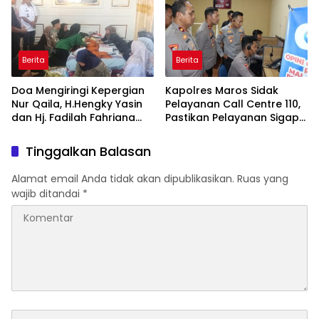
Lentera Pengabdian
bagi Pelayan Publik
Melalui Malam Apresiasi
Berprestasi
dan Inovasi Award 2026
Berita
Berita
Doa Mengiringi Kepergian
Kapolres Maros Sidak
Nur Qaila, H.Hengky Yasin
Pelayanan Call Centre 110,
dan Hj. Fadilah Fahriana
Pastikan Pelayanan Sigap
Hadir Menguatkan
Dan Humanis
Keluarga
Tinggalkan Balasan
Alamat email Anda tidak akan dipublikasikan.
Ruas yang
wajib ditandai
*