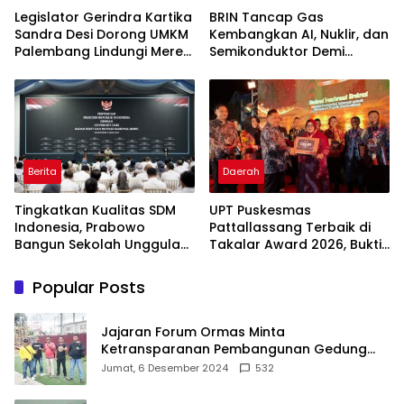
Legislator Gerindra Kartika
BRIN Tancap Gas
Sandra Desi Dorong UMKM
Kembangkan AI, Nuklir, dan
Palembang Lindungi Merek
Semikonduktor Demi
Usaha
Dongkrak Ekonomi
Indonesia
Berita
Daerah
Tingkatkan Kualitas SDM
UPT Puskesmas
Indonesia, Prabowo
Pattallassang Terbaik di
Bangun Sekolah Unggulan
Takalar Award 2026, Bukti
hingga Undang Universitas
Komitmen Hadirkan
Terbaik Dunia
Pelayanan Kesehatan
Popular Posts
Berkualitas
Jajaran Forum Ormas Minta
Ketransparanan Pembangunan Gedung
Damkar Di Kecamatan Cisoka
Jumat, 6 Desember 2024
532