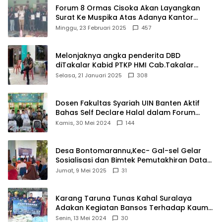
Forum 8 Ormas Cisoka Akan Layangkan
Surat Ke Muspika Atas Adanya Kantor
Matel di Cisoka
Minggu, 23 Februari 2025
457
Melonjaknya angka penderita DBD
diTakalar Kabid PTKP HMI Cab.Takalar
angkat bicara
Selasa, 21 Januari 2025
308
Dosen Fakultas Syariah UIN Banten Aktif
Bahas Self Declare Halal dalam Forum
Ijtima Ulama MUI
Kamis, 30 Mei 2024
144
Desa Bontomarannu,Kec- Gal-sel Gelar
Sosialisasi dan Bimtek Pemutakhiran Data
ID
Jumat, 9 Mei 2025
31
Karang Taruna Tunas Kahal Suralaya
Adakan Kegiatan Bansos Terhadap Kaum
Dhuafa dan Anak Yatim-Piatu
Senin, 13 Mei 2024
30