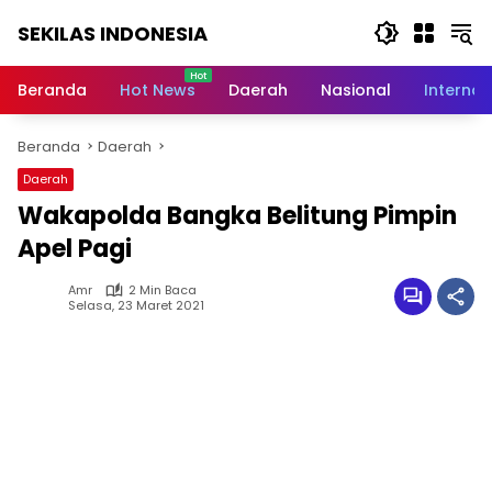
Langsung
SEKILAS INDONESIA
ke
konten
Berita
Terkini,
Beranda
Hot News
Daerah
Nasional
Internas
Breaking
News,
Beranda
Daerah
Latest
World,
Daerah
Headlines,
Wakapolda Bangka Belitung Pimpin
News
Today
Apel Pagi
Amr
2 Min Baca
Selasa, 23 Maret 2021