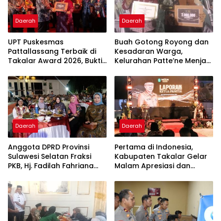
Daerah
Daerah
UPT Puskesmas
Buah Gotong Royong dan
Pattallassang Terbaik di
Kesadaran Warga,
Takalar Award 2026, Bukti
Kelurahan Patte’ne Menjadi
Komitmen Hadirkan
Bintang Takalar Award
Pelayanan Kesehatan
2026
Berkualitas
Daerah
Daerah
Anggota DPRD Provinsi
Pertama di Indonesia,
Sulawesi Selatan Fraksi
Kabupaten Takalar Gelar
PKB, Hj. Fadilah Fahriana
Malam Apresiasi dan
Hadiri Dan Beri Apresiasi :
Inovasi Award 2026:
Takalar Menyalakan
Panggung Penghargaan
Lentera Pengabdian
bagi Pelayan Publik
Melalui Malam Apresiasi
Berprestasi
dan Inovasi Award 2026