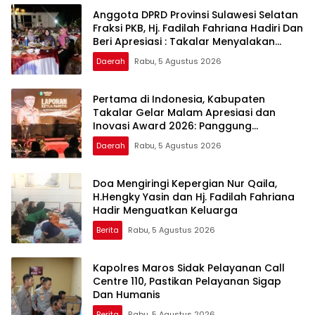
Anggota DPRD Provinsi Sulawesi Selatan
Fraksi PKB, Hj. Fadilah Fahriana Hadiri Dan
Beri Apresiasi : Takalar Menyalakan
Lentera Pengabdian Melalui Malam
Daerah
Rabu, 5 Agustus 2026
Apresiasi dan Inovasi Award 2026
Pertama di Indonesia, Kabupaten
Takalar Gelar Malam Apresiasi dan
Inovasi Award 2026: Panggung
Penghargaan bagi Pelayan Publik
Daerah
Rabu, 5 Agustus 2026
Berprestasi
Doa Mengiringi Kepergian Nur Qaila,
H.Hengky Yasin dan Hj. Fadilah Fahriana
Hadir Menguatkan Keluarga
Berita
Rabu, 5 Agustus 2026
Kapolres Maros Sidak Pelayanan Call
Centre 110, Pastikan Pelayanan Sigap
Dan Humanis
Berita
Rabu, 5 Agustus 2026