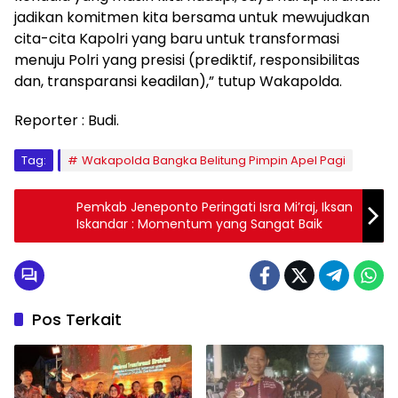
jadikan komitmen kita bersama untuk mewujudkan
cita-cita Kapolri yang baru untuk transformasi
menuju Polri yang presisi (prediktif, responsibilitas
dan, transparansi keadilan),” tutup Wakapolda.
Reporter : Budi.
Tag:
Wakapolda Bangka Belitung Pimpin Apel Pagi
Pemkab Jeneponto Peringati Isra Mi’raj, Iksan
Iskandar : Momentum yang Sangat Baik
Pos Terkait