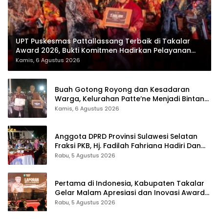
UPT Puskesmas Pattallassang Terbaik di Takalar
Award 2026, Bukti Komitmen Hadirkan Pelayanan
Kesehatan Berkualitas
Kamis, 6 Agustus 2026
Buah Gotong Royong dan Kesadaran
Warga, Kelurahan Patte’ne Menjadi Bintang
Takalar Award 2026
Kamis, 6 Agustus 2026
Anggota DPRD Provinsi Sulawesi Selatan
Fraksi PKB, Hj. Fadilah Fahriana Hadiri Dan
Beri Apresiasi : Takalar Menyalakan Lentera
Rabu, 5 Agustus 2026
Pengabdian Melalui Malam Apresiasi dan
Inovasi Award 2026
Pertama di Indonesia, Kabupaten Takalar
Gelar Malam Apresiasi dan Inovasi Award
2026: Panggung Penghargaan bagi
Rabu, 5 Agustus 2026
Pelayan Publik Berprestasi