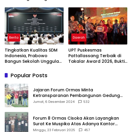
Usaha
Dongkrak Ekonomi
Indonesia
Berita
Daerah
Tingkatkan Kualitas SDM
UPT Puskesmas
Indonesia, Prabowo
Pattallassang Terbaik di
Bangun Sekolah Unggulan
Takalar Award 2026, Bukti
hingga Undang Universitas
Komitmen Hadirkan
Terbaik Dunia
Pelayanan Kesehatan
Popular Posts
Berkualitas
Jajaran Forum Ormas Minta
Ketransparanan Pembangunan Gedung
Damkar Di Kecamatan Cisoka
Jumat, 6 Desember 2024
532
Forum 8 Ormas Cisoka Akan Layangkan
Surat Ke Muspika Atas Adanya Kantor
Matel di Cisoka
Minggu, 23 Februari 2025
457