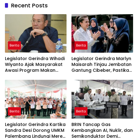
Recent Posts
Berita
Berita
Legislator Gerindra Wihadi
Legislator Gerindra Marlyn
Wiyanto Ajak Masyarakat
Maisarah Tinjau Jembatan
Awasi Program Makan
Gantung Cibeber, Pastikan
Bergizi Gratis agar Tepat
Aspirasi Warga Terlaksana
Sasaran
Berita
Berita
Legislator Gerindra Kartika
BRIN Tancap Gas
Sandra Desi Dorong UMKM
Kembangkan AI, Nuklir, dan
Palembang Lindungi Merek
Semikonduktor Demi