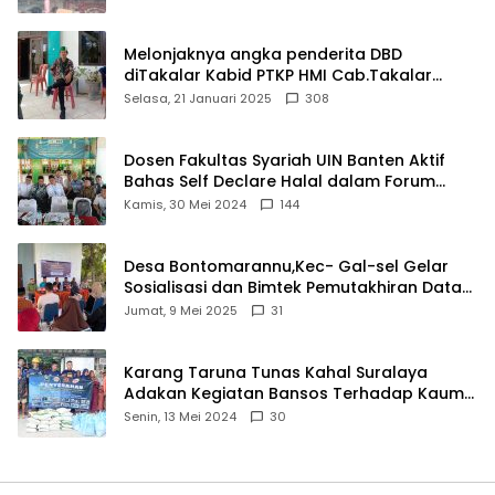
Melonjaknya angka penderita DBD
diTakalar Kabid PTKP HMI Cab.Takalar
angkat bicara
Selasa, 21 Januari 2025
308
Dosen Fakultas Syariah UIN Banten Aktif
Bahas Self Declare Halal dalam Forum
Ijtima Ulama MUI
Kamis, 30 Mei 2024
144
Desa Bontomarannu,Kec- Gal-sel Gelar
Sosialisasi dan Bimtek Pemutakhiran Data
ID
Jumat, 9 Mei 2025
31
Karang Taruna Tunas Kahal Suralaya
Adakan Kegiatan Bansos Terhadap Kaum
Dhuafa dan Anak Yatim-Piatu
Senin, 13 Mei 2024
30