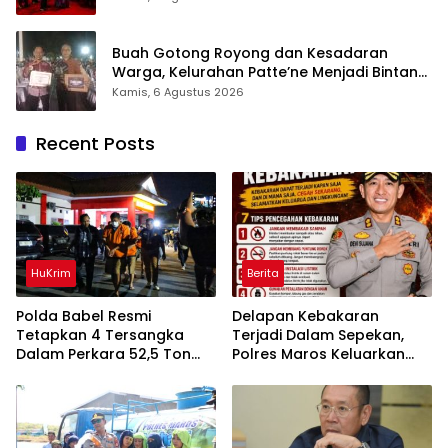
Buah Gotong Royong dan Kesadaran
Warga, Kelurahan Patte’ne Menjadi Bintang
Takalar Award 2026
Kamis, 6 Agustus 2026
Recent Posts
HuKrim
Berita
Polda Babel Resmi
Delapan Kebakaran
Tetapkan 4 Tersangka
Terjadi Dalam Sepekan,
Dalam Perkara 52,5 Ton
Polres Maros Keluarkan
Pasir Timah Ilegal Di
Imbauan kepada
Belitung
Masyarakat