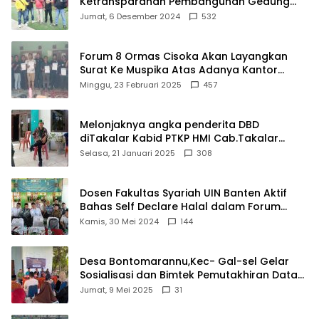
Ketransparanan Pembangunan Gedung
Damkar Di Kecamatan Cisoka
Jumat, 6 Desember 2024
532
Forum 8 Ormas Cisoka Akan Layangkan
Surat Ke Muspika Atas Adanya Kantor
Matel di Cisoka
Minggu, 23 Februari 2025
457
Melonjaknya angka penderita DBD
diTakalar Kabid PTKP HMI Cab.Takalar
angkat bicara
Selasa, 21 Januari 2025
308
Dosen Fakultas Syariah UIN Banten Aktif
Bahas Self Declare Halal dalam Forum
Ijtima Ulama MUI
Kamis, 30 Mei 2024
144
Desa Bontomarannu,Kec- Gal-sel Gelar
Sosialisasi dan Bimtek Pemutakhiran Data
ID
Jumat, 9 Mei 2025
31