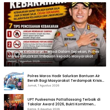
Delapan Kebakaran Terjadi Dalam Sepekan, Polres
Maros Keluarkan Imbauan kepada Masyarakat
Jumat, 7 Agustus 2026
Polres Maros Hadir Salurkan Bantuan Air
Bersih Bagi Masyarakat Terdampak Krisis
Air Bersih Di Maros
Jumat, 7 Agustus 2026
UPT Puskesmas Pattallassang Terbaik di
Takalar Award 2026, Bukti Komitmen
Hadirkan Pelayanan Kesehatan Berkualitas
Kamis, 6 Agustus 2026