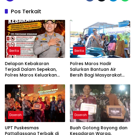
Pos Terkait
Berita
Berita
Delapan Kebakaran
Polres Maros Hadir
Terjadi Dalam Sepekan,
Salurkan Bantuan Air
Polres Maros Keluarkan
Bersih Bagi Masyarakat
Imbauan kepada
Terdampak Krisis Air Bersih
Masyarakat
Di Maros
Daerah
Daerah
UPT Puskesmas
Buah Gotong Royong dan
Pattallassang Terbaik di
Kesadaran Warga,