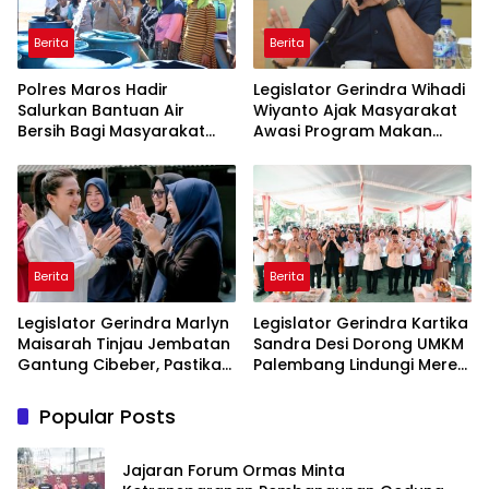
Berita
Berita
Polres Maros Hadir
Legislator Gerindra Wihadi
Salurkan Bantuan Air
Wiyanto Ajak Masyarakat
Bersih Bagi Masyarakat
Awasi Program Makan
Terdampak Krisis Air Bersih
Bergizi Gratis agar Tepat
Di Maros
Sasaran
Berita
Berita
Legislator Gerindra Marlyn
Legislator Gerindra Kartika
Maisarah Tinjau Jembatan
Sandra Desi Dorong UMKM
Gantung Cibeber, Pastikan
Palembang Lindungi Merek
Aspirasi Warga Terlaksana
Usaha
Popular Posts
Jajaran Forum Ormas Minta