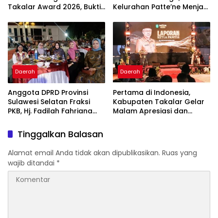
Takalar Award 2026, Bukti
Kelurahan Patte’ne Menjadi
Komitmen Hadirkan
Bintang Takalar Award
Pelayanan Kesehatan
2026
Berkualitas
Daerah
Daerah
Anggota DPRD Provinsi
Pertama di Indonesia,
Sulawesi Selatan Fraksi
Kabupaten Takalar Gelar
PKB, Hj. Fadilah Fahriana
Malam Apresiasi dan
Hadiri Dan Beri Apresiasi :
Inovasi Award 2026:
Takalar Menyalakan
Panggung Penghargaan
Tinggalkan Balasan
Lentera Pengabdian
bagi Pelayan Publik
Melalui Malam Apresiasi
Berprestasi
Alamat email Anda tidak akan dipublikasikan.
Ruas yang
dan Inovasi Award 2026
wajib ditandai
*