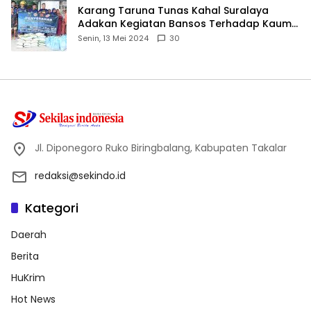
Karang Taruna Tunas Kahal Suralaya
Adakan Kegiatan Bansos Terhadap Kaum
Dhuafa dan Anak Yatim-Piatu
Senin, 13 Mei 2024
30
Jl. Diponegoro Ruko Biringbalang, Kabupaten Takalar
redaksi@sekindo.id
Kategori
Daerah
Berita
HuKrim
Hot News