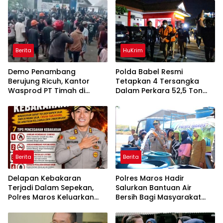
Berita
HuKrim
Demo Penambang
Polda Babel Resmi
Berujung Ricuh, Kantor
Tetapkan 4 Tersangka
Wasprod PT Timah di
Dalam Perkara 52,5 Ton
Belitung Timur Terbakar
Pasir Timah Ilegal Di
Belitung
Berita
Berita
Delapan Kebakaran
Polres Maros Hadir
Terjadi Dalam Sepekan,
Salurkan Bantuan Air
Polres Maros Keluarkan
Bersih Bagi Masyarakat
Imbauan kepada
Terdampak Krisis Air Bersih
Masyarakat
Di Maros