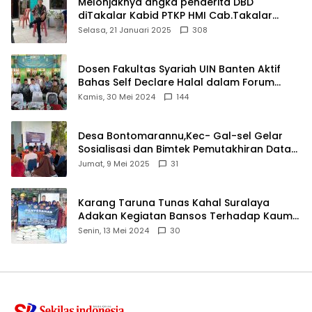
Melonjaknya angka penderita DBD
diTakalar Kabid PTKP HMI Cab.Takalar
angkat bicara
Selasa, 21 Januari 2025
308
Dosen Fakultas Syariah UIN Banten Aktif
Bahas Self Declare Halal dalam Forum
Ijtima Ulama MUI
Kamis, 30 Mei 2024
144
Desa Bontomarannu,Kec- Gal-sel Gelar
Sosialisasi dan Bimtek Pemutakhiran Data
ID
Jumat, 9 Mei 2025
31
Karang Taruna Tunas Kahal Suralaya
Adakan Kegiatan Bansos Terhadap Kaum
Dhuafa dan Anak Yatim-Piatu
Senin, 13 Mei 2024
30