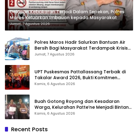
Delapan Kebakaran Terjadi Dalam Sepekan, Polres
Maros Keluarkan Imbauan kepada Masyarakat
Jumat, 7 Agustus 2026
Polres Maros Hadir Salurkan Bantuan Air
Bersih Bagi Masyarakat Terdampak Krisis
Air Bersih Di Maros
Jumat, 7 Agustus 2026
UPT Puskesmas Pattallassang Terbaik di
Takalar Award 2026, Bukti Komitmen
Hadirkan Pelayanan Kesehatan Berkualitas
Kamis, 6 Agustus 2026
Buah Gotong Royong dan Kesadaran
Warga, Kelurahan Patte’ne Menjadi Bintang
Takalar Award 2026
Kamis, 6 Agustus 2026
Recent Posts