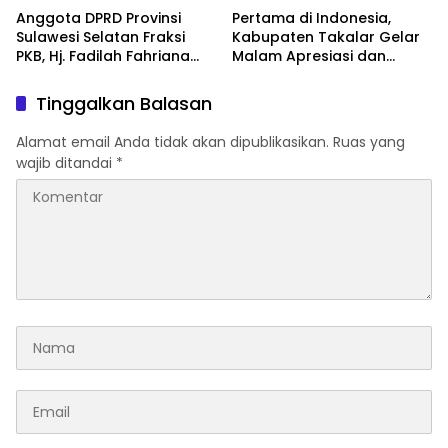
Anggota DPRD Provinsi
Pertama di Indonesia,
Sulawesi Selatan Fraksi
Kabupaten Takalar Gelar
PKB, Hj. Fadilah Fahriana
Malam Apresiasi dan
Hadiri Dan Beri Apresiasi :
Inovasi Award 2026:
Takalar Menyalakan
Panggung Penghargaan
Tinggalkan Balasan
Lentera Pengabdian
bagi Pelayan Publik
Melalui Malam Apresiasi
Berprestasi
Alamat email Anda tidak akan dipublikasikan.
Ruas yang
dan Inovasi Award 2026
wajib ditandai
*