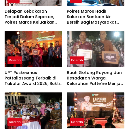
Delapan Kebakaran
Polres Maros Hadir
Terjadi Dalam Sepekan,
Salurkan Bantuan Air
Polres Maros Keluarkan
Bersih Bagi Masyarakat
Imbauan kepada
Terdampak Krisis Air Bersih
Masyarakat
Di Maros
Daerah
Daerah
UPT Puskesmas
Buah Gotong Royong dan
Pattallassang Terbaik di
Kesadaran Warga,
Takalar Award 2026, Bukti
Kelurahan Patte’ne Menjadi
Komitmen Hadirkan
Bintang Takalar Award
Pelayanan Kesehatan
2026
Berkualitas
Daerah
Daerah