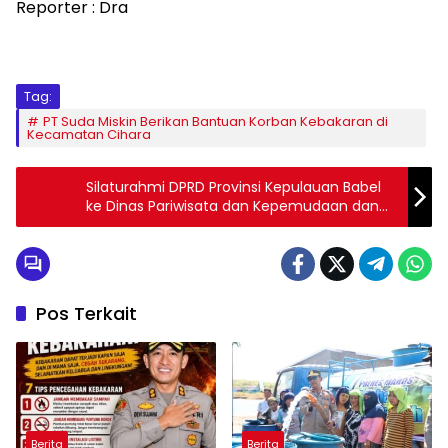
Reporter : Dra
Tag:
PT Suda Miskin Berikan Bantuan Korban Kebakaran di
Kecamatan Cihara
Silaturahmi DPRD Provinsi Kepulauan Babel
ke Dinas Pariwisata dan Kepemudaan dan
Olahraga Kabupaten Bangka Tengah
Pos Terkait
Berita
Berita