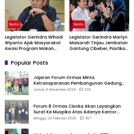
Berita
Berita
Legislator Gerindra Wihadi
Legislator Gerindra Marlyn
Wiyanto Ajak Masyarakat
Maisarah Tinjau Jembatan
Awasi Program Makan
Gantung Cibeber, Pastikan
Bergizi Gratis agar Tepat
Aspirasi Warga Terlaksana
Sasaran
Popular Posts
Jajaran Forum Ormas Minta
Ketransparanan Pembangunan Gedung
Damkar Di Kecamatan Cisoka
Jumat, 6 Desember 2024
532
Forum 8 Ormas Cisoka Akan Layangkan
Surat Ke Muspika Atas Adanya Kantor
Matel di Cisoka
Minggu, 23 Februari 2025
457