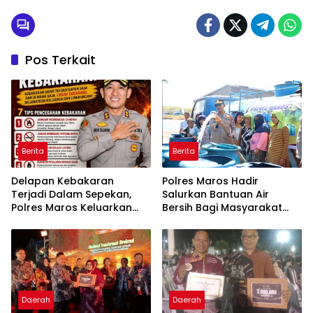
Pos Terkait
Berita
Berita
Delapan Kebakaran
Polres Maros Hadir
Terjadi Dalam Sepekan,
Salurkan Bantuan Air
Polres Maros Keluarkan
Bersih Bagi Masyarakat
Imbauan kepada
Terdampak Krisis Air Bersih
Masyarakat
Di Maros
Daerah
Daerah