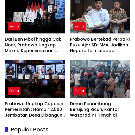
Berita
Berita
Dari Ben Mboi hingga Cak
Prabowo Bertekad Perbaiki
Noer, Prabowo Ungkap
Buku Ajar SD-SMA, Jadikan
Makna Kepemimpinan :
Negara Lain sebagai
Bekerja, Cintai Rakyat &
Referensi
Gunakan Akal Sehat
Berita
Berita
Prabowo Ungkap Capaian
Demo Penambang
Pemerintah : Hampir 2.500
Berujung Ricuh, Kantor
Jembatan Desa Dibangun,
Wasprod PT Timah di
100 Ribu Sekolah
Belitung Timur Terbakar
Ditargetkan Direvitalisasi
Popular Posts