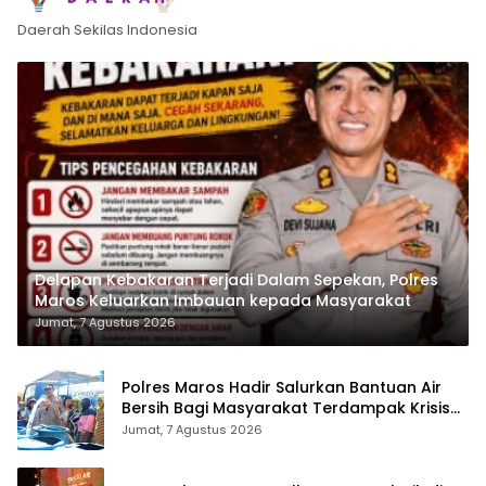
Daerah Sekilas Indonesia
Delapan Kebakaran Terjadi Dalam Sepekan, Polres
Maros Keluarkan Imbauan kepada Masyarakat
Jumat, 7 Agustus 2026
Polres Maros Hadir Salurkan Bantuan Air
Bersih Bagi Masyarakat Terdampak Krisis
Air Bersih Di Maros
Jumat, 7 Agustus 2026