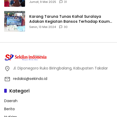
ID
Jumat, 9 Mei 2025
31
Karang Taruna Tunas Kahal Suralaya
Adakan Kegiatan Bansos Terhadap Kaum
Dhuafa dan Anak Yatim-Piatu
Senin, 13 Mei 2024
30
Jl. Diponegoro Ruko Biringbalang, Kabupaten Takalar
redaksi@sekindo.id
Kategori
Daerah
Berita
HuKrim