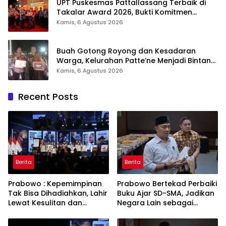
UPT Puskesmas Pattallassang Terbaik di
Takalar Award 2026, Bukti Komitmen
Hadirkan Pelayanan Kesehatan Berkualitas
Kamis, 6 Agustus 2026
Buah Gotong Royong dan Kesadaran
Warga, Kelurahan Patte’ne Menjadi Bintang
Takalar Award 2026
Kamis, 6 Agustus 2026
Recent Posts
Berita
Berita
Prabowo : Kepemimpinan
Prabowo Bertekad Perbaiki
Tak Bisa Dihadiahkan, Lahir
Buku Ajar SD-SMA, Jadikan
Lewat Kesulitan dan
Negara Lain sebagai
Keberanian
Referensi