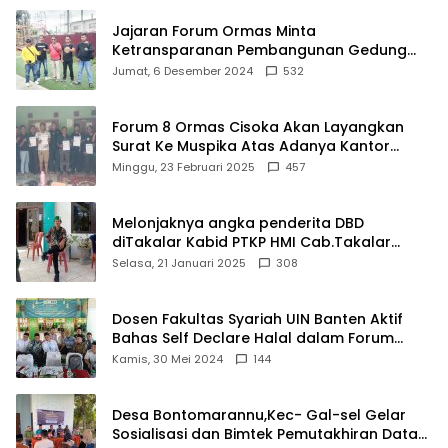
Jajaran Forum Ormas Minta
Ketransparanan Pembangunan Gedung
Damkar Di Kecamatan Cisoka
Jumat, 6 Desember 2024
532
Forum 8 Ormas Cisoka Akan Layangkan
Surat Ke Muspika Atas Adanya Kantor
Matel di Cisoka
Minggu, 23 Februari 2025
457
Melonjaknya angka penderita DBD
diTakalar Kabid PTKP HMI Cab.Takalar
angkat bicara
Selasa, 21 Januari 2025
308
Dosen Fakultas Syariah UIN Banten Aktif
Bahas Self Declare Halal dalam Forum
Ijtima Ulama MUI
Kamis, 30 Mei 2024
144
Desa Bontomarannu,Kec- Gal-sel Gelar
Sosialisasi dan Bimtek Pemutakhiran Data