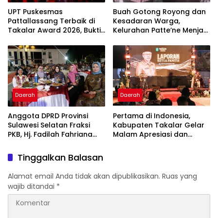
UPT Puskesmas
Buah Gotong Royong dan
Pattallassang Terbaik di
Kesadaran Warga,
Takalar Award 2026, Bukti
Kelurahan Patte’ne Menjadi
Komitmen Hadirkan
Bintang Takalar Award
Pelayanan Kesehatan
2026
Berkualitas
Daerah
Daerah
Anggota DPRD Provinsi
Pertama di Indonesia,
Sulawesi Selatan Fraksi
Kabupaten Takalar Gelar
PKB, Hj. Fadilah Fahriana
Malam Apresiasi dan
Hadiri Dan Beri Apresiasi :
Inovasi Award 2026:
Takalar Menyalakan
Panggung Penghargaan
Tinggalkan Balasan
Lentera Pengabdian
bagi Pelayan Publik
Melalui Malam Apresiasi
Berprestasi
Alamat email Anda tidak akan dipublikasikan.
Ruas yang
dan Inovasi Award 2026
wajib ditandai
*