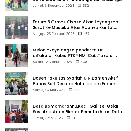
Damkar Di Kecamatan Cisoka
Jumat, 6 Desember 2024
532
Forum 8 Ormas Cisoka Akan Layangkan
Surat Ke Muspika Atas Adanya Kantor
Matel di Cisoka
Minggu, 23 Februari 2025
457
Melonjaknya angka penderita DBD
diTakalar Kabid PTKP HMI Cab.Takalar
angkat bicara
Selasa, 21 Januari 2025
308
Dosen Fakultas Syariah UIN Banten Aktif
Bahas Self Declare Halal dalam Forum
Ijtima Ulama MUI
Kamis, 30 Mei 2024
144
Desa Bontomarannu,Kec- Gal-sel Gelar
Sosialisasi dan Bimtek Pemutakhiran Data
ID
Jumat, 9 Mei 2025
31