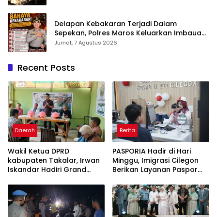
Bahwa Sejarah Adalah Warisan yang Tak
Ternilai”.
Delapan Kebakaran Terjadi Dalam
Sepekan, Polres Maros Keluarkan Imbauan
kepada Masyarakat
Jumat, 7 Agustus 2026
Recent Posts
Daerah
Berita
Wakil Ketua DPRD
PASPORIA Hadir di Hari
kabupaten Takalar, Irwan
Minggu, Imigrasi Cilegon
Iskandar Hadiri Grand
Berikan Layanan Paspor
Opening Rumah sehat
Sekaligus Cek Kesehatan
Pertama di Takalar,
Gratis
Melayani Terapis Gratis
untuk Pasien Dhuafa dan
umum.