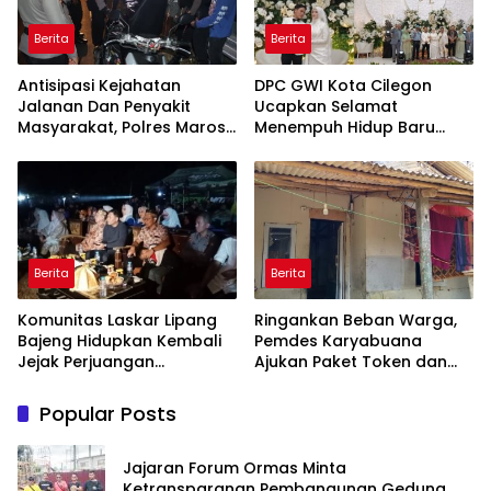
Berita
Berita
Antisipasi Kejahatan
DPC GWI Kota Cilegon
Jalanan Dan Penyakit
Ucapkan Selamat
Masyarakat, Polres Maros
Menempuh Hidup Baru
Gelar Razia Operasi Cipta
untuk Hana Novia dan
Kondusif
Tuanku Ihza Kemalsya
Damanik
Berita
Berita
Komunitas Laskar Lipang
Ringankan Beban Warga,
Bajeng Hidupkan Kembali
Pemdes Karyabuana
Jejak Perjuangan
Ajukan Paket Token dan
Ranggong Daeng Romo,
Penurunan Daya Listrik ke
Wabup Takalar: Apresiasi
PLN
Popular Posts
Bahwa Sejarah Adalah
Warisan yang Tak Ternilai”.
Jajaran Forum Ormas Minta
Ketransparanan Pembangunan Gedung