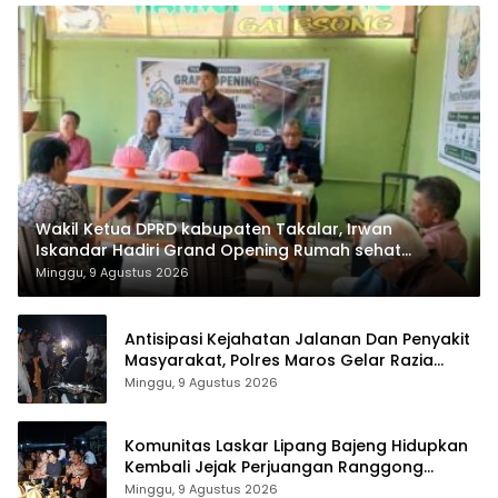
Wakil Ketua DPRD kabupaten Takalar, Irwan
Iskandar Hadiri Grand Opening Rumah sehat
Pertama di Takalar, Melayani Terapis Gratis untuk
Minggu, 9 Agustus 2026
Pasien Dhuafa dan umum.
Antisipasi Kejahatan Jalanan Dan Penyakit
Masyarakat, Polres Maros Gelar Razia
Operasi Cipta Kondusif
Minggu, 9 Agustus 2026
Komunitas Laskar Lipang Bajeng Hidupkan
Kembali Jejak Perjuangan Ranggong
Daeng Romo, Wabup Takalar: Apresiasi
Minggu, 9 Agustus 2026