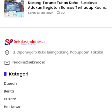
Karang Taruna Tunas Kahal Suralaya
Adakan Kegiatan Bansos Terhadap Kaum
Dhuafa dan Anak Yatim-Piatu
Senin, 13 Mei 2024
30
Jl. Diponegoro Ruko Biringbalang, Kabupaten Takalar
redaksi@sekindo.id
Kategori
Daerah
Berita
HuKrim
Hot News