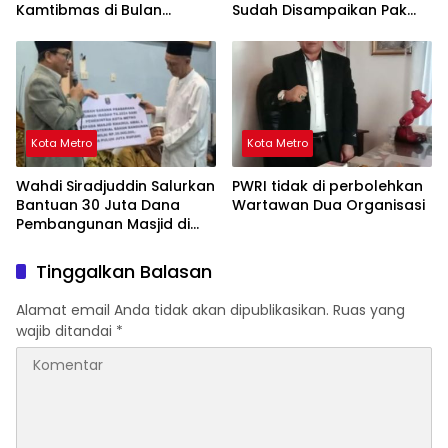
Kamtibmas di Bulan
Sudah Disampaikan Pak
Ramadhan
Walikota Fasilitas yang
Ada Gratis
Kota Metro
Kota Metro
Wahdi Siradjuddin Salurkan
PWRI tidak di perbolehkan
Bantuan 30 Juta Dana
Wartawan Dua Organisasi
Pembangunan Masjid di
Metro Timur
Tinggalkan Balasan
Alamat email Anda tidak akan dipublikasikan.
Ruas yang
wajib ditandai
*