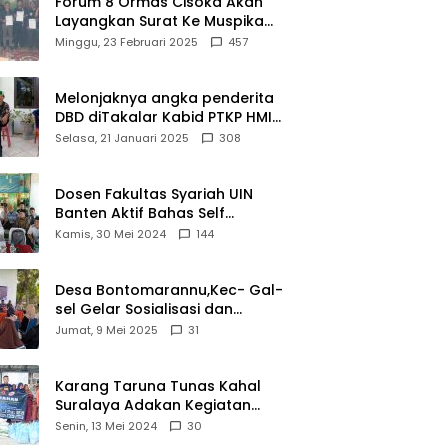
Forum 8 Ormas Cisoka Akan
Layangkan Surat Ke Muspika
Atas Adanya Kantor Matel di
Minggu, 23 Februari 2025
457
Cisoka
Melonjaknya angka penderita
DBD diTakalar Kabid PTKP HMI
Cab.Takalar angkat bicara
Selasa, 21 Januari 2025
308
Dosen Fakultas Syariah UIN
Banten Aktif Bahas Self
Declare Halal dalam Forum
Kamis, 30 Mei 2024
144
Ijtima Ulama MUI
Desa Bontomarannu,Kec- Gal-
sel Gelar Sosialisasi dan
Bimtek Pemutakhiran Data ID
Jumat, 9 Mei 2025
31
Karang Taruna Tunas Kahal
Suralaya Adakan Kegiatan
Bansos Terhadap Kaum
Senin, 13 Mei 2024
30
Dhuafa dan Anak Yatim-Piatu