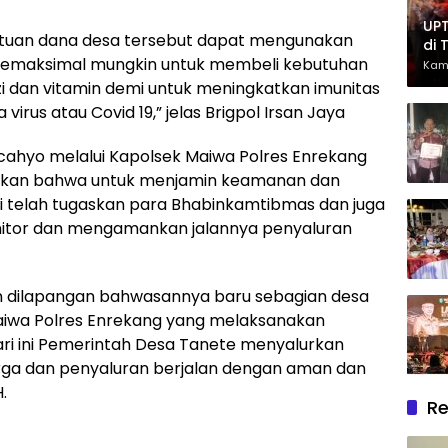
UPT
tuan dana desa tersebut dapat mengunakan
di 
 semaksimal mungkin untuk membeli kebutuhan
Had
Kam
Ber
 dan vitamin demi untuk meningkatkan imunitas
irus atau Covid 19,” jelas Brigpol Irsan Jaya
cahyo melalui Kapolsek Maiwa Polres Enrekang
ikan bahwa untuk menjamin keamanan dan
i telah tugaskan para Bhabinkamtibmas dan juga
itor dan mengamankan jalannya penyaluran
n dilapangan bahwasannya baru sebagian desa
aiwa Polres Enrekang yang melaksanakan
hari ini Pemerintah Desa Tanete menyalurkan
rga dan penyaluran berjalan dengan aman dan
.
Re