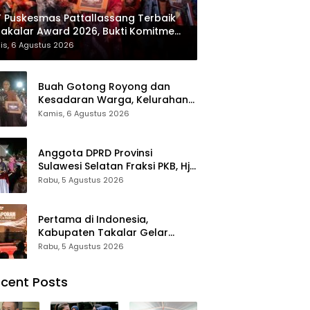
 Puskesmas Pattallassang Terbaik
Takalar Award 2026, Bukti Komitmen
irkan Pelayanan Kesehatan
is, 6 Agustus 2026
kualitas
Buah Gotong Royong dan
Kesadaran Warga, Kelurahan
Patte’ne Menjadi Bintang
Kamis, 6 Agustus 2026
Takalar Award 2026
Anggota DPRD Provinsi
Sulawesi Selatan Fraksi PKB, Hj.
Fadilah Fahriana Hadiri Dan
Rabu, 5 Agustus 2026
Beri Apresiasi : Takalar
Menyalakan Lentera
Pengabdian Melalui Malam
Pertama di Indonesia,
Apresiasi dan Inovasi Award
Kabupaten Takalar Gelar
2026
Malam Apresiasi dan Inovasi
Rabu, 5 Agustus 2026
Award 2026: Panggung
Penghargaan bagi Pelayan
cent Posts
Publik Berprestasi