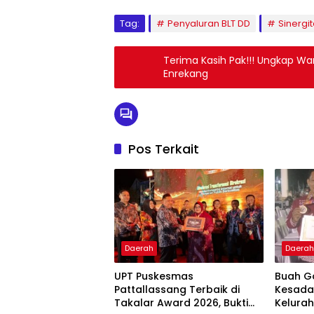
Tag:
Penyaluran BLT DD
Sinergit
Terima Kasih Pak!!! Ungkap Wa
Enrekang
Pos Terkait
Daerah
Daera
UPT Puskesmas
Buah G
Pattallassang Terbaik di
Kesada
Takalar Award 2026, Bukti
Kelurah