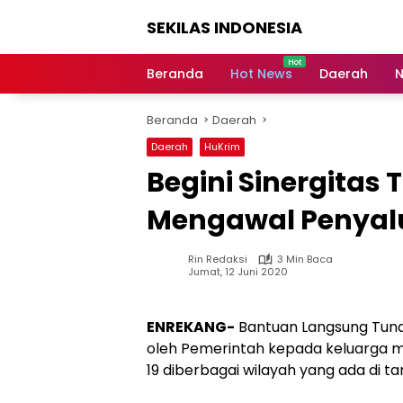
Langsung
SEKILAS INDONESIA
ke
konten
Berita
Terkini,
Beranda
Hot News
Daerah
N
Breaking
News,
Beranda
Daerah
Latest
World,
Daerah
HuKrim
Headlines,
Begini Sinergitas 
News
Today
Mengawal Penyalu
Rin Redaksi
3 Min Baca
Jumat, 12 Juni 2020
ENREKANG-
Bantuan Langsung Tunai
oleh Pemerintah kepada keluarga 
19 diberbagai wilayah yang ada di tan