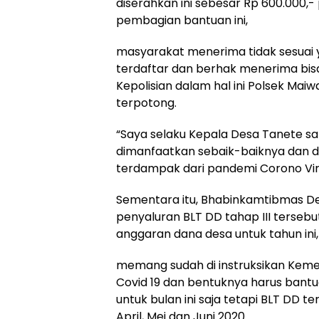
diserahkan ini sebesar Rp 600.000,-
pembagian bantuan ini,
masyarakat menerima tidak sesuai
terdaftar dan berhak menerima bi
Kepolisian dalam hal ini Polsek Mai
terpotong.
“Saya selaku Kepala Desa Tanete s
dimanfaatkan sebaik-baiknya dan 
terdampak dari pandemi Corono Vir
Sementara itu, Bhabinkamtibmas De
penyaluran BLT DD tahap III terse
anggaran dana desa untuk tahun ini,
memang sudah di instruksikan Keme
Covid 19 dan bentuknya harus bantu
untuk bulan ini saja tetapi BLT DD t
April, Mei dan Juni 2020.