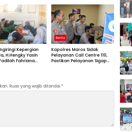
g Takalar Award 2026
Dan Beri Apresiasi : Takalar
Menyalakan Lentera
Pengabdian Melalui Malam
Apresiasi dan Inovasi Award
2026
Berita
giringi Kepergian
Kapolres Maros Sidak
la, H.Hengky Yasin
Pelayanan Call Centre 110,
 Fadilah Fahriana
Pastikan Pelayanan Sigap
Menguatkan Keluarga
Dan Humanis
kan.
Ruas yang wajib ditandai
*