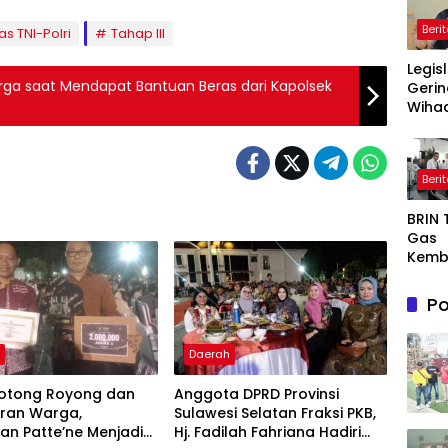
Beri
as TNI-Polri
Tahap III
Legis
rga saat Mendapat Bantuan Beras dari Kapolsek
Gerin
Wihad
Wiyan
Masy
Awas
Beri
Prog
Maka
BRIN
Bergi
Gas
agar
Kemb
Sasa
AI, Nu
Semi
Po
or De
Dong
Ekon
h
Daerah
Indon
otong Royong dan
Anggota DPRD Provinsi
ran Warga,
Sulawesi Selatan Fraksi PKB,
an Patte’ne Menjadi
Hj. Fadilah Fahriana Hadiri