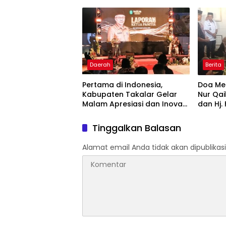
Komitmen Hadirkan
Bintan
Pelayanan Kesehatan
Berkualitas
Daerah
Berita
Pertama di Indonesia,
Doa Men
Kabupaten Takalar Gelar
Nur Qai
Malam Apresiasi dan Inovasi
dan Hj.
Award 2026: Panggung
Hadir 
Penghargaan bagi Pelayan
Tinggalkan Balasan
Publik Berprestasi
Alamat email Anda tidak akan dipublikasi