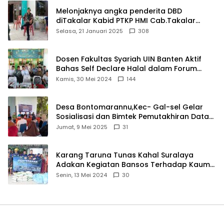
Melonjaknya angka penderita DBD
diTakalar Kabid PTKP HMI Cab.Takalar
angkat bicara
Selasa, 21 Januari 2025
308
Dosen Fakultas Syariah UIN Banten Aktif
Bahas Self Declare Halal dalam Forum
Ijtima Ulama MUI
Kamis, 30 Mei 2024
144
Desa Bontomarannu,Kec- Gal-sel Gelar
Sosialisasi dan Bimtek Pemutakhiran Data
ID
Jumat, 9 Mei 2025
31
Karang Taruna Tunas Kahal Suralaya
Adakan Kegiatan Bansos Terhadap Kaum
Dhuafa dan Anak Yatim-Piatu
Senin, 13 Mei 2024
30