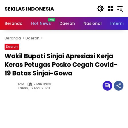
Langsung
SEKILAS INDONESIA
ke
konten
Berita
Terkini,
Beranda
Hot News
Daerah
Nasional
Internas
Breaking
News,
Beranda
Daerah
Latest
World,
Daerah
Headlines,
Wakil Bupati Sinjai Apresiasi Kerja
News
Today
Keras Petugas Posko Cegah Covid-
19 Batas Sinjai-Gowa
Amr
2 Min Baca
Kamis, 16 April 2020