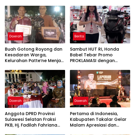
Daerah
Berita
Buah Gotong Royong dan
Sambut HUT RI, Honda
Kesadaran Warga,
Babel Tebar Promo
Kelurahan Patte’ne Menjadi
PROKLAMASI dengan
Bintang Takalar Award
Diskon Motor Hingga
2026
Jutaan Rupiah
Daerah
Daerah
Anggota DPRD Provinsi
Pertama di Indonesia,
Sulawesi Selatan Fraksi
Kabupaten Takalar Gelar
PKB, Hj. Fadilah Fahriana
Malam Apresiasi dan
Hadiri Dan Beri Apresiasi :
Inovasi Award 2026: