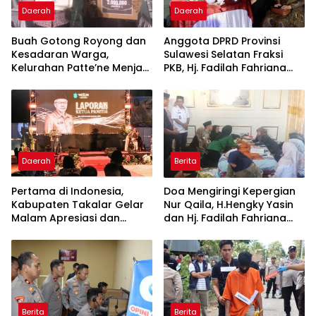
Daerah
Daerah
Buah Gotong Royong dan
Anggota DPRD Provinsi
Kesadaran Warga,
Sulawesi Selatan Fraksi
Kelurahan Patte’ne Menjadi
PKB, Hj. Fadilah Fahriana
Bintang Takalar Award
Hadiri Dan Beri Apresiasi :
2026
Takalar Menyalakan
Lentera Pengabdian
Melalui Malam Apresiasi
dan Inovasi Award 2026
Daerah
Berita
Pertama di Indonesia,
Doa Mengiringi Kepergian
Kabupaten Takalar Gelar
Nur Qaila, H.Hengky Yasin
Malam Apresiasi dan
dan Hj. Fadilah Fahriana
Inovasi Award 2026:
Hadir Menguatkan
Panggung Penghargaan
Keluarga
bagi Pelayan Publik
Berprestasi
Berita
Berita