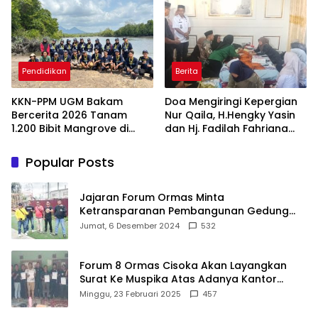
Takalar Menyalakan
Panggung Penghargaan
Lentera Pengabdian
bagi Pelayan Publik
Melalui Malam Apresiasi
Berprestasi
dan Inovasi Award 2026
Pendidikan
Berita
KKN-PPM UGM Bakam
Doa Mengiringi Kepergian
Bercerita 2026 Tanam
Nur Qaila, H.Hengky Yasin
1.200 Bibit Mangrove di
dan Hj. Fadilah Fahriana
Sungai Layang
Hadir Menguatkan
Keluarga
Popular Posts
Jajaran Forum Ormas Minta
Ketransparanan Pembangunan Gedung
Damkar Di Kecamatan Cisoka
Jumat, 6 Desember 2024
532
Forum 8 Ormas Cisoka Akan Layangkan
Surat Ke Muspika Atas Adanya Kantor
Matel di Cisoka
Minggu, 23 Februari 2025
457