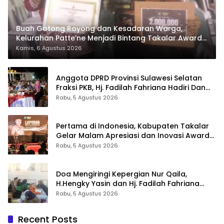
Buah Gotong Royong dan Kesadaran Warga,
Kelurahan Patte’ne Menjadi Bintang Takalar Award
2026
Kamis, 6 Agustus 2026
Anggota DPRD Provinsi Sulawesi Selatan
Fraksi PKB, Hj. Fadilah Fahriana Hadiri Dan
Beri Apresiasi : Takalar Menyalakan Lentera
Rabu, 5 Agustus 2026
Pengabdian Melalui Malam Apresiasi dan
Inovasi Award 2026
Pertama di Indonesia, Kabupaten Takalar
Gelar Malam Apresiasi dan Inovasi Award
2026: Panggung Penghargaan bagi
Rabu, 5 Agustus 2026
Pelayan Publik Berprestasi
Doa Mengiringi Kepergian Nur Qaila,
H.Hengky Yasin dan Hj. Fadilah Fahriana
Hadir Menguatkan Keluarga
Rabu, 5 Agustus 2026
Recent Posts