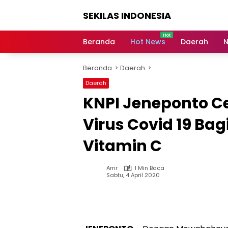
Langsung
SEKILAS INDONESIA
ke
konten
Berita
Terkini,
Beranda
Hot News
Daerah
N
Breaking
News,
Beranda
Daerah
Latest
World,
Daerah
Headlines,
KNPI Jeneponto C
News
Today
Virus Covid 19 Ba
Vitamin C
Amr
1 Min Baca
Sabtu, 4 April 2020