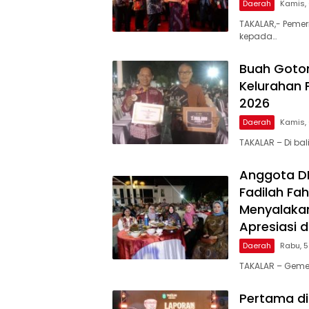
Daerah
Kamis,
TAKALAR,- Pemer
kepada…
Buah Goto
Kelurahan 
2026
Daerah
Kamis,
TAKALAR – Di ba
Anggota DPR
Fadilah Fah
Menyalakan
Apresiasi 
Daerah
Rabu, 
TAKALAR – Geme
Pertama di