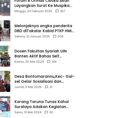
Forum 8 Ormas Cisoka Akan
Layangkan Surat Ke Muspika
Atas Adanya Kantor Matel di
Minggu, 23 Februari 2025
457
Cisoka
Melonjaknya angka penderita
DBD diTakalar Kabid PTKP HMI
Cab.Takalar angkat bicara
Selasa, 21 Januari 2025
308
Dosen Fakultas Syariah UIN
Banten Aktif Bahas Self
Declare Halal dalam Forum
Kamis, 30 Mei 2024
144
Ijtima Ulama MUI
Desa Bontomarannu,Kec- Gal-
sel Gelar Sosialisasi dan
Bimtek Pemutakhiran Data ID
Jumat, 9 Mei 2025
31
Karang Taruna Tunas Kahal
Suralaya Adakan Kegiatan
Bansos Terhadap Kaum
Senin, 13 Mei 2024
30
Dhuafa dan Anak Yatim-Piatu