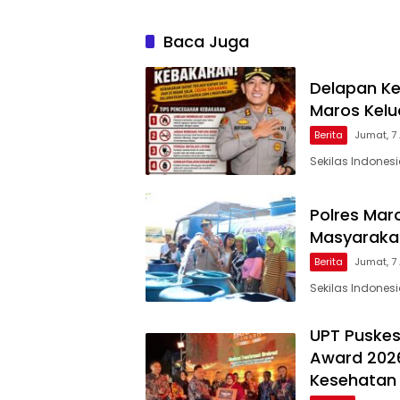
Baca Juga
Delapan Ke
Maros Kel
Berita
Jumat, 7
Sekilas Indones
Polres Maro
Masyarakat
Berita
Jumat, 7
Sekilas Indones
UPT Puskes
Award 2026
Kesehatan 