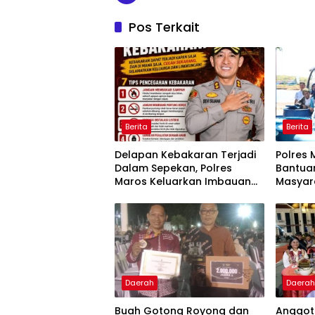
Pos Terkait
Berita
Berita
Delapan Kebakaran Terjadi
Polres 
Dalam Sepekan, Polres
Bantuan
Maros Keluarkan Imbauan
Masyar
kepada Masyarakat
Krisis A
Daerah
Daera
Buah Gotong Royong dan
Anggota