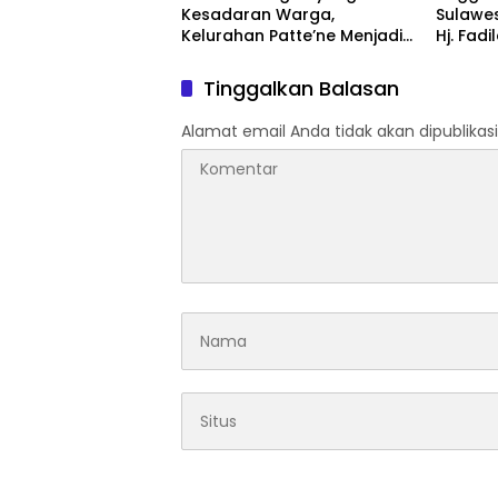
Kesadaran Warga,
Sulawes
Kelurahan Patte’ne Menjadi
Hj. Fadi
Bintang Takalar Award 2026
Dan Ber
Menyal
Tinggalkan Balasan
Pengab
Apresia
Alamat email Anda tidak akan dipublikasi
2026