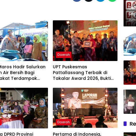
Del
Sep
Im
Juma
Daerah
Maros Hadir Salurkan
UPT Puskesmas
 Air Bersih Bagi
Pattallassang Terbaik di
akat Terdampak
Takalar Award 2026, Bukti
ir Bersih Di Maros
Komitmen Hadirkan
Pelayanan Kesehatan
Berkualitas
h
Daerah
Re
 DPRD Provinsi
Pertama di Indonesia,