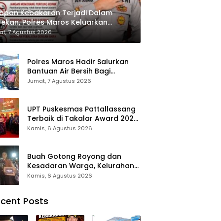
apan Kebakaran Terjadi Dalam
ekan, Polres Maros Keluarkan
bauan kepada Masyarakat
t, 7 Agustus 2026
Polres Maros Hadir Salurkan
Bantuan Air Bersih Bagi
Masyarakat Terdampak Krisis
Jumat, 7 Agustus 2026
Air Bersih Di Maros
UPT Puskesmas Pattallassang
Terbaik di Takalar Award 2026,
Bukti Komitmen Hadirkan
Kamis, 6 Agustus 2026
Pelayanan Kesehatan
Berkualitas
Buah Gotong Royong dan
Kesadaran Warga, Kelurahan
Patte’ne Menjadi Bintang
Kamis, 6 Agustus 2026
Takalar Award 2026
cent Posts