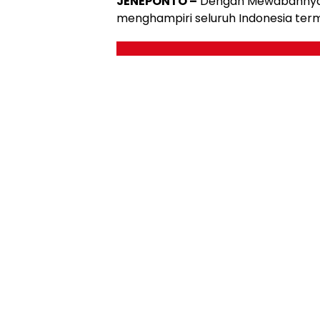
JENEPONTO –
Dengan Mewabahnya p
menghampiri seluruh Indonesia terma