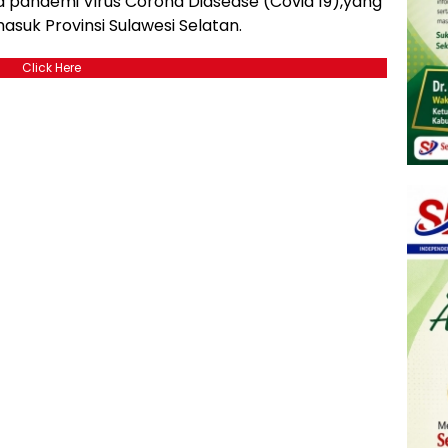
andemi Virus Corona Diasease (Covid 19),yang
suk Provinsi Sulawesi Selatan.
Click Here