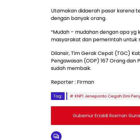
Utamakan didaerah pasar karena t
dengan banyak orang.
“Mudah – mudahan dengan apa yg k
masyarakat dan pemerintah untuk m
Dilansir, Tim Gerak Cepat (TGC) 
Pengawasan (ODP) 167 Orang dan 
sudah membaik.
Reporter : Firman
Tag:
KNPI Jeneponto Cegah Dini Peny
Gubernur Erzaldi Rosman Gunak