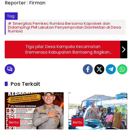
Reporter : Firman
Tag:
Sinergitas Pemkec Rumbia Bersama Kapolsek dan
Didampingi PMI Lakukan Penyemprotan Disinfektan di Desa
Rumbia
Tiga pilar Desa Kampala Kecamatan
Eremerasa Kabupaten Bantaeng Bagikan
Tempat Cuci Tangan
Pos Terkait
Berita
Berita