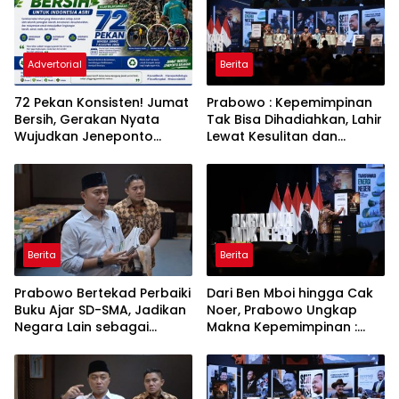
Advertorial
Berita
72 Pekan Konsisten! Jumat
Prabowo : Kepemimpinan
Bersih, Gerakan Nyata
Tak Bisa Dihadiahkan, Lahir
Wujudkan Jeneponto
Lewat Kesulitan dan
Bahagia dan Lingkungan
Keberanian
ASRI
Berita
Berita
Prabowo Bertekad Perbaiki
Dari Ben Mboi hingga Cak
Buku Ajar SD-SMA, Jadikan
Noer, Prabowo Ungkap
Negara Lain sebagai
Makna Kepemimpinan :
Referensi
Bekerja, Cintai Rakyat &
Gunakan Akal Sehat