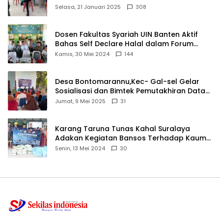
angkat bicara
Selasa, 21 Januari 2025
308
Dosen Fakultas Syariah UIN Banten Aktif
Bahas Self Declare Halal dalam Forum
Ijtima Ulama MUI
Kamis, 30 Mei 2024
144
Desa Bontomarannu,Kec- Gal-sel Gelar
Sosialisasi dan Bimtek Pemutakhiran Data
ID
Jumat, 9 Mei 2025
31
Karang Taruna Tunas Kahal Suralaya
Adakan Kegiatan Bansos Terhadap Kaum
Dhuafa dan Anak Yatim-Piatu
Senin, 13 Mei 2024
30