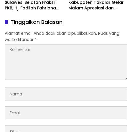
Sulawesi Selatan Fraksi
Kabupaten Takalar Gelar
PKB, Hj. Fadilah Fahriana
Malam Apresiasi dan
Hadiri Dan Beri Apresiasi :
Inovasi Award 2026:
Takalar Menyalakan
Panggung Penghargaan
Tinggalkan Balasan
Lentera Pengabdian
bagi Pelayan Publik
Melalui Malam Apresiasi
Berprestasi
Alamat email Anda tidak akan dipublikasikan.
Ruas yang
dan Inovasi Award 2026
wajib ditandai
*