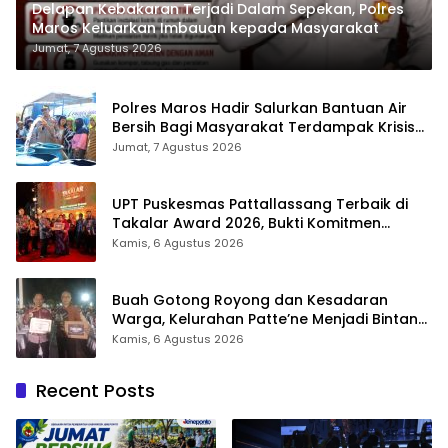
Delapan Kebakaran Terjadi Dalam Sepekan, Polres
Maros Keluarkan Imbauan kepada Masyarakat
Jumat, 7 Agustus 2026
Polres Maros Hadir Salurkan Bantuan Air
Bersih Bagi Masyarakat Terdampak Krisis
Air Bersih Di Maros
Jumat, 7 Agustus 2026
UPT Puskesmas Pattallassang Terbaik di
Takalar Award 2026, Bukti Komitmen
Hadirkan Pelayanan Kesehatan Berkualitas
Kamis, 6 Agustus 2026
Buah Gotong Royong dan Kesadaran
Warga, Kelurahan Patte’ne Menjadi Bintang
Takalar Award 2026
Kamis, 6 Agustus 2026
Recent Posts