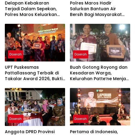
Delapan Kebakaran
Polres Maros Hadir
Terjadi Dalam Sepekan,
Salurkan Bantuan Air
Polres Maros Keluarkan
Bersih Bagi Masyarakat
Imbauan kepada
Terdampak Krisis Air Bersih
Masyarakat
Di Maros
Daerah
Daerah
UPT Puskesmas
Buah Gotong Royong dan
Pattallassang Terbaik di
Kesadaran Warga,
Takalar Award 2026, Bukti
Kelurahan Patte’ne Menjadi
Komitmen Hadirkan
Bintang Takalar Award
Pelayanan Kesehatan
2026
Berkualitas
Daerah
Daerah
Anggota DPRD Provinsi
Pertama di Indonesia,