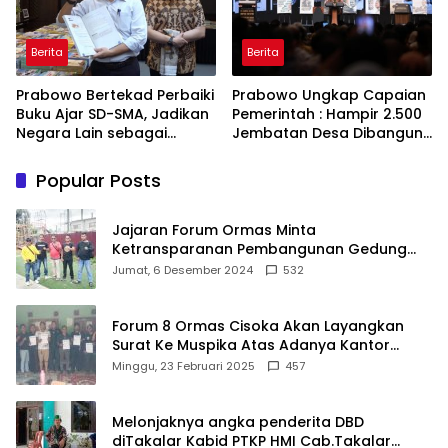
Berita
Berita
Prabowo Bertekad Perbaiki
Prabowo Ungkap Capaian
Buku Ajar SD-SMA, Jadikan
Pemerintah : Hampir 2.500
Negara Lain sebagai
Jembatan Desa Dibangun,
Referensi
100 Ribu Sekolah
Ditargetkan Direvitalisasi
Popular Posts
Jajaran Forum Ormas Minta
Ketransparanan Pembangunan Gedung
Damkar Di Kecamatan Cisoka
Jumat, 6 Desember 2024
532
Forum 8 Ormas Cisoka Akan Layangkan
Surat Ke Muspika Atas Adanya Kantor
Matel di Cisoka
Minggu, 23 Februari 2025
457
Melonjaknya angka penderita DBD
diTakalar Kabid PTKP HMI Cab.Takalar