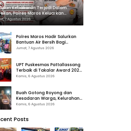
apan Kebakaran Terjadi Dalam
ekan, Polres Maros Keluarkan
bauan kepada Masyarakat
t, 7 Agustus 2026
Polres Maros Hadir Salurkan
Bantuan Air Bersih Bagi
Masyarakat Terdampak Krisis
Jumat, 7 Agustus 2026
Air Bersih Di Maros
UPT Puskesmas Pattallassang
Terbaik di Takalar Award 2026,
Bukti Komitmen Hadirkan
Kamis, 6 Agustus 2026
Pelayanan Kesehatan
Berkualitas
Buah Gotong Royong dan
Kesadaran Warga, Kelurahan
Patte’ne Menjadi Bintang
Kamis, 6 Agustus 2026
Takalar Award 2026
cent Posts