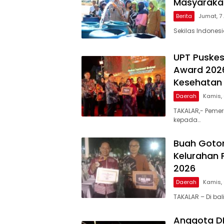
Masyarakat
Berita
Jumat, 7
Sekilas Indones
UPT Puskes
Award 2026
Kesehatan 
Daerah
Kamis,
TAKALAR,- Pemer
kepada…
Buah Goto
Kelurahan 
2026
Daerah
Kamis,
TAKALAR – Di ba
Anggota DPR