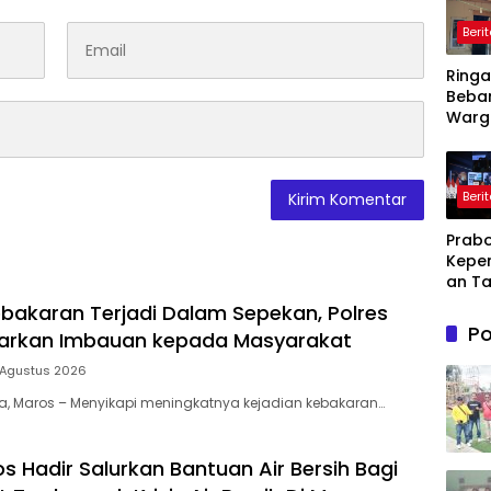
Beri
Ring
Beba
Warg
Pemd
Kary
Ajuka
Beri
Toke
Penu
Prabo
Daya L
Kepe
ke PL
an Ta
Dihad
bakaran Terjadi Dalam Sepekan, Polres
Lahir
Po
uarkan Imbauan kepada Masyarakat
Kesul
dan
 Agustus 2026
Kebe
ia, Maros – Menyikapi meningkatnya kejadian kebakaran…
s Hadir Salurkan Bantuan Air Bersih Bagi