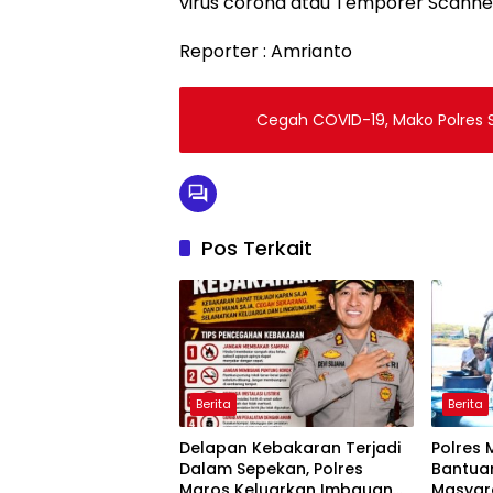
virus corona atau Temporer Scanner,
Reporter : Amrianto
Cegah COVID-19, Mako Polres S
Pos Terkait
Berita
Berita
Delapan Kebakaran Terjadi
Polres 
Dalam Sepekan, Polres
Bantuan
Maros Keluarkan Imbauan
Masyar