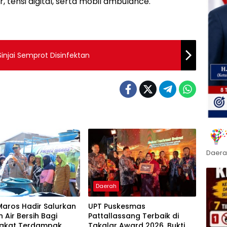
 tensi digital, serta mobil ambulance.
injai Semprot Disinfektan
Daera
Daerah
Maros Hadir Salurkan
UPT Puskesmas
 Air Bersih Bagi
Pattallassang Terbaik di
akat Terdampak
Takalar Award 2026, Bukti