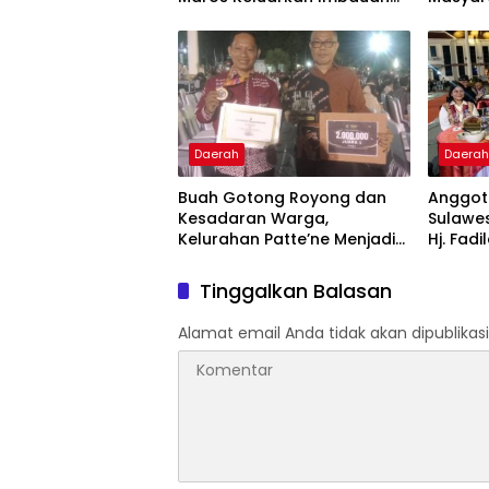
kepada Masyarakat
Krisis A
Daerah
Daera
Buah Gotong Royong dan
Anggota
Kesadaran Warga,
Sulawes
Kelurahan Patte’ne Menjadi
Hj. Fadi
Bintang Takalar Award 2026
Dan Ber
Menyal
Tinggalkan Balasan
Pengab
Apresia
Alamat email Anda tidak akan dipublikasi
2026