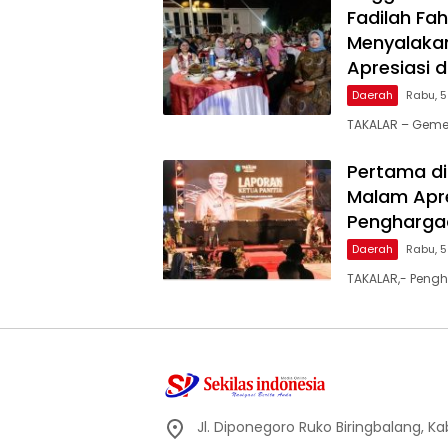
Fadilah Fah
Menyalakan
Apresiasi 
Daerah
Rabu, 
TAKALAR – Geme
Pertama di
Malam Apre
Penghargaa
Daerah
Rabu, 
TAKALAR,- Pengh
Jl. Diponegoro Ruko Biringbalang, K