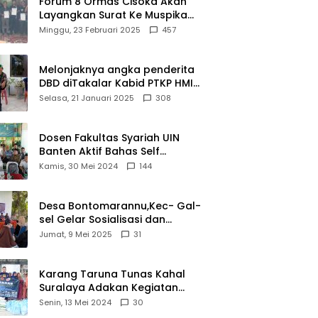
Forum 8 Ormas Cisoka Akan
Layangkan Surat Ke Muspika
Atas Adanya Kantor Matel di
Minggu, 23 Februari 2025
457
Cisoka
Melonjaknya angka penderita
DBD diTakalar Kabid PTKP HMI
Cab.Takalar angkat bicara
Selasa, 21 Januari 2025
308
Dosen Fakultas Syariah UIN
Banten Aktif Bahas Self
Declare Halal dalam Forum
Kamis, 30 Mei 2024
144
Ijtima Ulama MUI
Desa Bontomarannu,Kec- Gal-
sel Gelar Sosialisasi dan
Bimtek Pemutakhiran Data ID
Jumat, 9 Mei 2025
31
Karang Taruna Tunas Kahal
Suralaya Adakan Kegiatan
Bansos Terhadap Kaum
Senin, 13 Mei 2024
30
Dhuafa dan Anak Yatim-Piatu