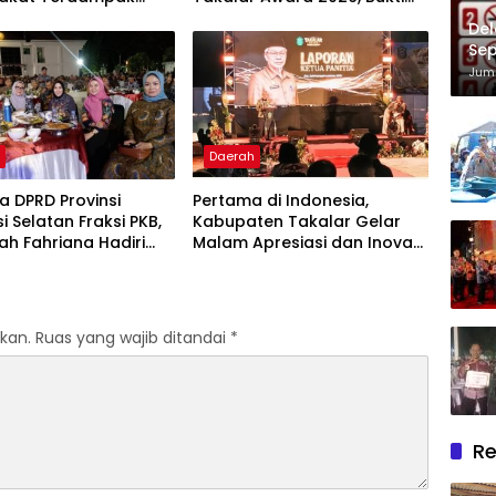
ir Bersih Di Maros
Komitmen Hadirkan
Del
Pelayanan Kesehatan
Sep
Berkualitas
Im
Juma
h
Daerah
 DPRD Provinsi
Pertama di Indonesia,
i Selatan Fraksi PKB,
Kabupaten Takalar Gelar
lah Fahriana Hadiri
Malam Apresiasi dan Inovasi
i Apresiasi : Takalar
Award 2026: Panggung
akan Lentera
Penghargaan bagi Pelayan
dian Melalui Malam
Publik Berprestasi
si dan Inovasi Award
kan.
Ruas yang wajib ditandai
*
Re