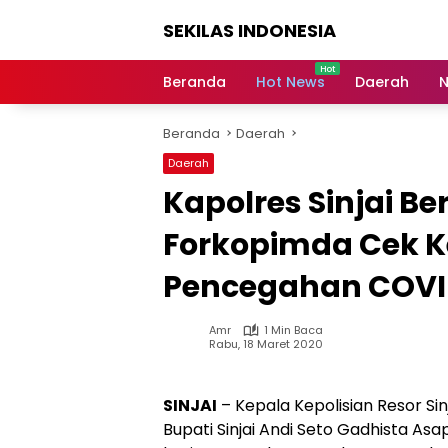
Langsung
SEKILAS INDONESIA
ke
konten
Berita
Terkini,
Beranda
Hot News
Daerah
N
Breaking
News,
Beranda
Daerah
Latest
World,
Daerah
Headlines,
Kapolres Sinjai B
News
Today
Forkopimda Cek K
Pencegahan COVI
Amr
1 Min Baca
Rabu, 18 Maret 2020
SINJAI
– Kepala Kepolisian Resor Sinj
Bupati Sinjai Andi Seto Gadhista Asa