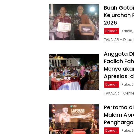
Buah Goto
Kelurahan 
2026
Daerah
Kamis,
TAKALAR – Di ba
Anggota DPR
Fadilah Fah
Menyalakan
Apresiasi 
Daerah
Rabu, 
TAKALAR – Geme
Pertama di
Malam Apre
Penghargaa
Daerah
Rabu, 