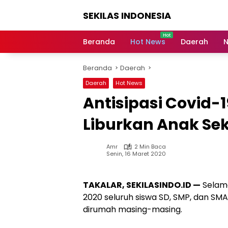
Langsung
SEKILAS INDONESIA
ke
konten
Berita
Terkini,
Beranda
Hot News
Daerah
N
Breaking
News,
Beranda
Daerah
Latest
World,
Daerah
Hot News
Headlines,
Antisipasi Covid-
News
Today
Liburkan Anak Se
Amr
2 Min Baca
Senin, 16 Maret 2020
TAKALAR, SEKILASINDO.ID —
Selama
2020 seluruh siswa SD, SMP, dan SMA
dirumah masing-masing.