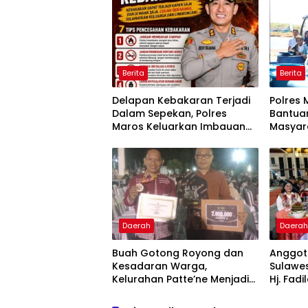
Berita
Berita
Delapan Kebakaran Terjadi
Polres 
Dalam Sepekan, Polres
Bantuan
Maros Keluarkan Imbauan
Masyar
kepada Masyarakat
Krisis A
Daerah
Daera
Buah Gotong Royong dan
Anggota
Kesadaran Warga,
Sulawes
Kelurahan Patte’ne Menjadi
Hj. Fadi
Bintang Takalar Award 2026
Dan Ber
Menyal