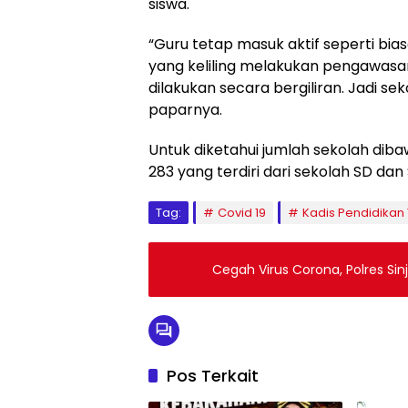
siswa.
“Guru tetap masuk aktif seperti biasa
yang keliling melakukan pengawasan
dilakukan secara bergiliran. Jadi se
paparnya.
Untuk diketahui jumlah sekolah dib
283 yang terdiri dari sekolah SD dan
Tag:
Covid 19
Kadis Pendidikan
Cegah Virus Corona, Polres Si
Pos Terkait