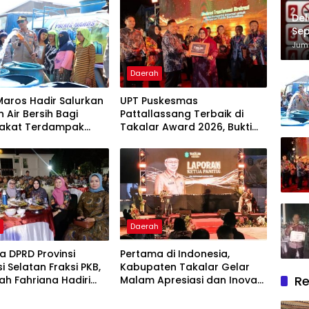
Del
Sep
Im
Juma
Daerah
Maros Hadir Salurkan
UPT Puskesmas
 Air Bersih Bagi
Pattallassang Terbaik di
akat Terdampak
Takalar Award 2026, Bukti
ir Bersih Di Maros
Komitmen Hadirkan
Pelayanan Kesehatan
Berkualitas
h
Daerah
 DPRD Provinsi
Pertama di Indonesia,
i Selatan Fraksi PKB,
Kabupaten Takalar Gelar
Re
lah Fahriana Hadiri
Malam Apresiasi dan Inovasi
i Apresiasi : Takalar
Award 2026: Panggung
akan Lentera
Penghargaan bagi Pelayan