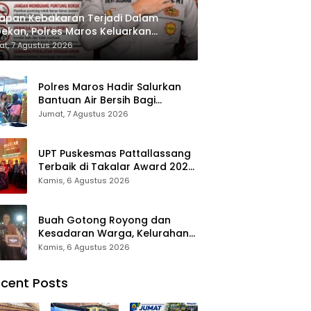
apan Kebakaran Terjadi Dalam
ekan, Polres Maros Keluarkan
bauan kepada Masyarakat
t, 7 Agustus 2026
Polres Maros Hadir Salurkan
Bantuan Air Bersih Bagi
Masyarakat Terdampak Krisis
Jumat, 7 Agustus 2026
Air Bersih Di Maros
UPT Puskesmas Pattallassang
Terbaik di Takalar Award 2026,
Bukti Komitmen Hadirkan
Kamis, 6 Agustus 2026
Pelayanan Kesehatan
Berkualitas
Buah Gotong Royong dan
Kesadaran Warga, Kelurahan
Patte’ne Menjadi Bintang
Kamis, 6 Agustus 2026
Takalar Award 2026
cent Posts