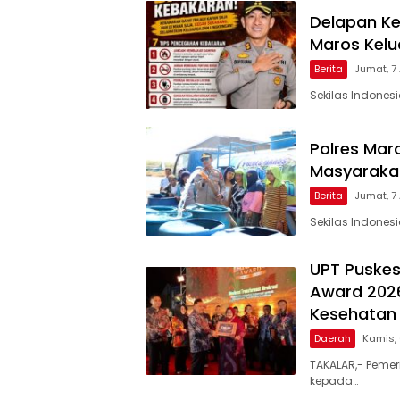
Delapan Ke
Maros Kel
Berita
Jumat, 7
Sekilas Indones
Polres Maro
Masyarakat
Berita
Jumat, 7
Sekilas Indones
UPT Puskes
Award 2026
Kesehatan 
Daerah
Kamis,
TAKALAR,- Pemer
kepada…