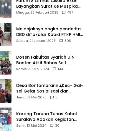
Forum 8 Ormas Cisoka Akan
Layangkan Surat Ke Muspika
Atas Adanya Kantor Matel di
Minggu, 23 Februari 2025
457
Cisoka
Melonjaknya angka penderita
DBD diTakalar Kabid PTKP HMI
Cab.Takalar angkat bicara
Selasa, 21 Januari 2025
308
Dosen Fakultas Syariah UIN
Banten Aktif Bahas Self
Declare Halal dalam Forum
Kamis, 30 Mei 2024
144
Ijtima Ulama MUI
Desa Bontomarannu,Kec- Gal-
sel Gelar Sosialisasi dan
Bimtek Pemutakhiran Data ID
Jumat, 9 Mei 2025
31
Karang Taruna Tunas Kahal
Suralaya Adakan Kegiatan
Bansos Terhadap Kaum
Senin, 13 Mei 2024
30
Dhuafa dan Anak Yatim-Piatu