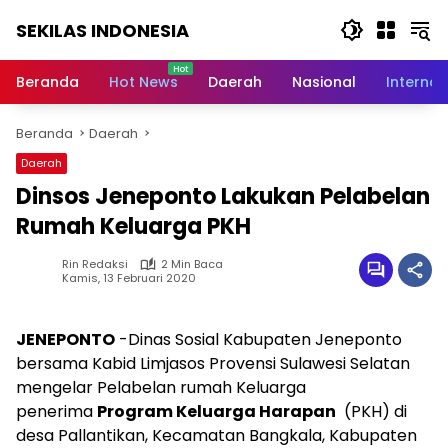
Langsung
SEKILAS INDONESIA
ke
konten
Berita
Terkini,
Beranda
Hot News
Daerah
Nasional
Internas
Breaking
News,
Beranda
Daerah
Latest
World,
Daerah
Headlines,
Dinsos Jeneponto Lakukan Pelabelan
News
Today
Rumah Keluarga PKH
Rin Redaksi
2 Min Baca
Kamis, 13 Februari 2020
JENEPONTO
-Dinas Sosial Kabupaten Jeneponto
bersama Kabid Limjasos Provensi Sulawesi Selatan
mengelar Pelabelan rumah Keluarga
penerima
Program Keluarga Harapan
(PKH) di
desa Pallantikan, Kecamatan Bangkala, Kabupaten