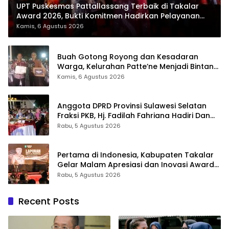
UPT Puskesmas Pattallassang Terbaik di Takalar
Award 2026, Bukti Komitmen Hadirkan Pelayanan
Kesehatan Berkualitas
Kamis, 6 Agustus 2026
Buah Gotong Royong dan Kesadaran
Warga, Kelurahan Patte’ne Menjadi Bintang
Takalar Award 2026
Kamis, 6 Agustus 2026
Anggota DPRD Provinsi Sulawesi Selatan
Fraksi PKB, Hj. Fadilah Fahriana Hadiri Dan
Beri Apresiasi : Takalar Menyalakan Lentera
Rabu, 5 Agustus 2026
Pengabdian Melalui Malam Apresiasi dan
Inovasi Award 2026
Pertama di Indonesia, Kabupaten Takalar
Gelar Malam Apresiasi dan Inovasi Award
2026: Panggung Penghargaan bagi
Rabu, 5 Agustus 2026
Pelayan Publik Berprestasi
Recent Posts