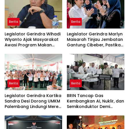
Berita
Berita
Legislator Gerindra Wihadi
Legislator Gerindra Marlyn
Wiyanto Ajak Masyarakat
Maisarah Tinjau Jembatan
Awasi Program Makan
Gantung Cibeber, Pastikan
Bergizi Gratis agar Tepat
Aspirasi Warga Terlaksana
Sasaran
Berita
Berita
Legislator Gerindra Kartika
BRIN Tancap Gas
Sandra Desi Dorong UMKM
Kembangkan AI, Nuklir, dan
Palembang Lindungi Merek
Semikonduktor Demi
Usaha
Dongkrak Ekonomi
Indonesia