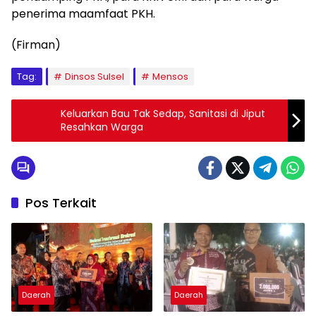
penerima maamfaat PKH.
(Firman)
Tag:
Dinsos Sulsel
Mensos
Keluarkan Bau Tak Sedap, Sanitasi di Jiput
Resahkan Warga
Pos Terkait
Daerah
Daerah