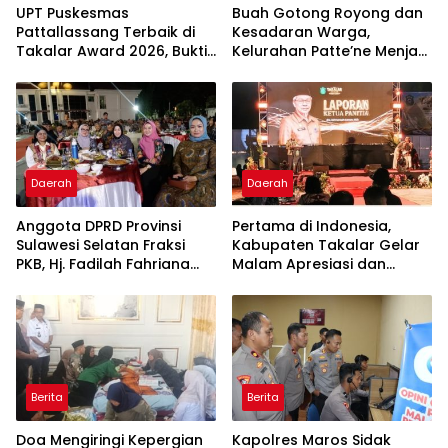
UPT Puskesmas
Buah Gotong Royong dan
Pattallassang Terbaik di
Kesadaran Warga,
Takalar Award 2026, Bukti
Kelurahan Patte’ne Menjadi
Komitmen Hadirkan
Bintang Takalar Award
Pelayanan Kesehatan
2026
Berkualitas
Daerah
Daerah
Anggota DPRD Provinsi
Pertama di Indonesia,
Sulawesi Selatan Fraksi
Kabupaten Takalar Gelar
PKB, Hj. Fadilah Fahriana
Malam Apresiasi dan
Hadiri Dan Beri Apresiasi :
Inovasi Award 2026:
Takalar Menyalakan
Panggung Penghargaan
Lentera Pengabdian
bagi Pelayan Publik
Melalui Malam Apresiasi
Berprestasi
dan Inovasi Award 2026
Berita
Berita
Doa Mengiringi Kepergian
Kapolres Maros Sidak