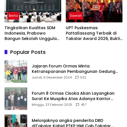
Berita
Daerah
Tingkatkan Kualitas SDM
UPT Puskesmas
Indonesia, Prabowo
Pattallassang Terbaik di
Bangun Sekolah Unggulan
Takalar Award 2026, Bukti
hingga Undang Universitas
Komitmen Hadirkan
Terbaik Dunia
Pelayanan Kesehatan
Popular Posts
Berkualitas
Jajaran Forum Ormas Minta
Ketransparanan Pembangunan Gedung
Damkar Di Kecamatan Cisoka
Jumat, 6 Desember 2024
532
Forum 8 Ormas Cisoka Akan Layangkan
Surat Ke Muspika Atas Adanya Kantor
Matel di Cisoka
Minggu, 23 Februari 2025
457
Melonjaknya angka penderita DBD
diTakalar Kabid PTKP HMI Cab.Takalar