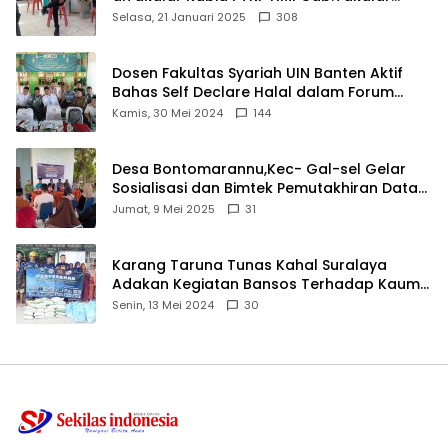
angkat bicara
Selasa, 21 Januari 2025
308
Dosen Fakultas Syariah UIN Banten Aktif
Bahas Self Declare Halal dalam Forum
Ijtima Ulama MUI
Kamis, 30 Mei 2024
144
Desa Bontomarannu,Kec- Gal-sel Gelar
Sosialisasi dan Bimtek Pemutakhiran Data
ID
Jumat, 9 Mei 2025
31
Karang Taruna Tunas Kahal Suralaya
Adakan Kegiatan Bansos Terhadap Kaum
Dhuafa dan Anak Yatim-Piatu
Senin, 13 Mei 2024
30