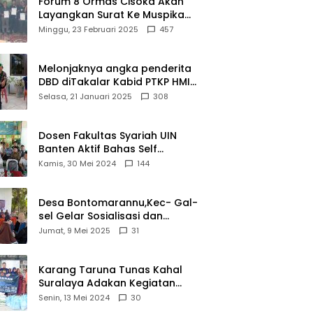
Forum 8 Ormas Cisoka Akan
ui
Berprestasi
Layangkan Surat Ke Muspika
m
Atas Adanya Kantor Matel di
Minggu, 23 Februari 2025
457
iasi
Cisoka
novasi
d 2026
Melonjaknya angka penderita
DBD diTakalar Kabid PTKP HMI
Cab.Takalar angkat bicara
Selasa, 21 Januari 2025
308
Dosen Fakultas Syariah UIN
Banten Aktif Bahas Self
Declare Halal dalam Forum
Kamis, 30 Mei 2024
144
Ijtima Ulama MUI
Desa Bontomarannu,Kec- Gal-
sel Gelar Sosialisasi dan
Bimtek Pemutakhiran Data ID
Jumat, 9 Mei 2025
31
Karang Taruna Tunas Kahal
Suralaya Adakan Kegiatan
Bansos Terhadap Kaum
Senin, 13 Mei 2024
30
Dhuafa dan Anak Yatim-Piatu