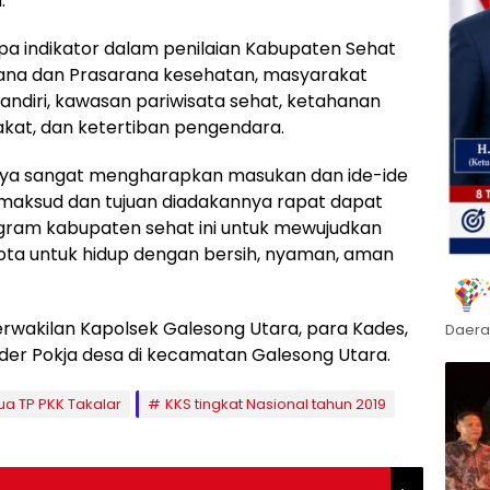
.
pa indikator dalam penilaian Kabupaten Sehat
ana dan Prasarana kesehatan, masyarakat
ndiri, kawasan pariwisata sehat, ketahanan
kat, dan ketertiban pengendara.
 saya sangat mengharapkan masukan dan ide-ide
 maksud dan tujuan diadakannya rapat dapat
ogram kabupaten sehat ini untuk mewujudkan
ota untuk hidup dengan bersih, nyaman, aman
erwakilan Kapolsek Galesong Utara, para Kades,
Daera
ader Pokja desa di kecamatan Galesong Utara.
ua TP PKK Takalar
KKS tingkat Nasional tahun 2019