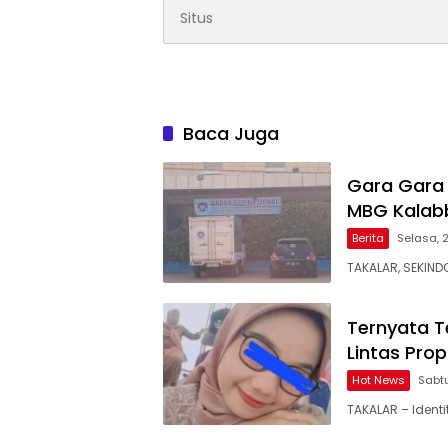
Baca Juga
Gara Gara
MBG Kalabb
Berita
Selasa, 
TAKALAR, SEKIND
Ternyata T
Lintas Prop
Hot News
Sabtu
TAKALAR – Ident