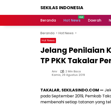
Langsung
SEKILAS INDONESIA
ke
konten
Berita
Terkini,
Beranda
Hot News
Daerah
N
Breaking
News,
Beranda
Hot News
Latest
World,
Hot News
Headlines,
Jelang Penilaian 
News
Today
TP PKK Takalar P
Amr
2 Min Baca
Kamis, 29 Agustus 2019
TAKALAR, SEKILASINDO.COM —
Jel
pada September 2019, Pemkab Takal
membenahi setiap tatanan yang telah