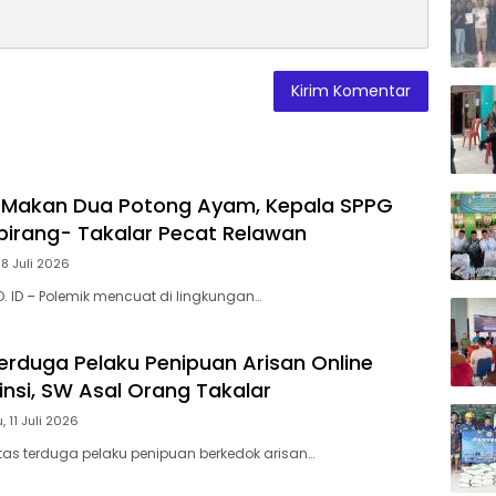
Melal
Mala
Apres
dan I
Awar
 Makan Dua Potong Ayam, Kepala SPPG
irang- Takalar Pecat Relawan
28 Juli 2026
O. ID – Polemik mencuat di lingkungan…
erduga Pelaku Penipuan Arisan Online
insi, SW Asal Orang Takalar
, 11 Juli 2026
itas terduga pelaku penipuan berkedok arisan…