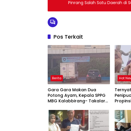
Pinrang Salah Satu Daerah di S
Pos Terkait
Berita
Hot Ne
Gara Gara Makan Dua
Ternya
Potong Ayam, Kepala SPPG
Penipua
MBG Kalabbirang- Takalar
Propins
Pecat Relawan
Takala