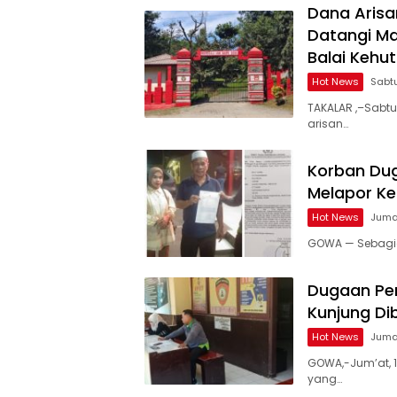
Dana Arisa
Datangi M
Balai Kehu
Hot News
Sabtu
TAKALAR ,–Sabtu
arisan…
Korban Dug
Melapor Ke
Hot News
Jumat
GOWA — Sebagia
Dugaan Pen
Kunjung Di
Hot News
Jumat
GOWA,-Jum’at, 1
yang…