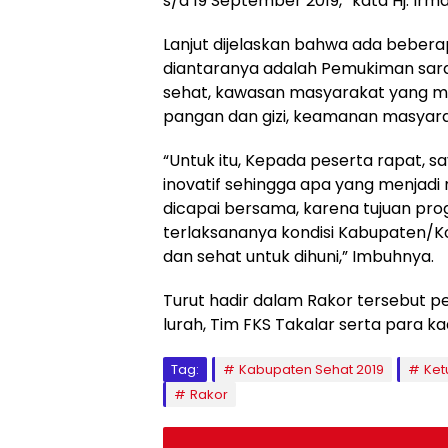
s/d 19 September 2019,” kata Hj. Irma
Lanjut dijelaskan bahwa ada bebera
diantaranya adalah Pemukiman sar
sehat, kawasan masyarakat yang ma
pangan dan gizi, keamanan masyara
“Untuk itu, Kepada peserta rapat,
inovatif sehingga apa yang menjadi
dicapai bersama, karena tujuan pr
terlaksananya kondisi Kabupaten/K
dan sehat untuk dihuni,” Imbuhnya.
Turut hadir dalam Rakor tersebut p
lurah, Tim FKS Takalar serta para k
Tag:
Kabupaten Sehat 2019
Ket
Rakor