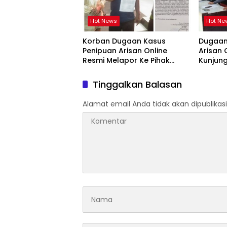
Hot News
Hot Ne
Korban Dugaan Kasus
Dugaan
Penipuan Arisan Online
Arisan 
Resmi Melapor Ke Pihak
Kunjun
Berwajib
Siap T
Tinggalkan Balasan
Alamat email Anda tidak akan dipublikasi