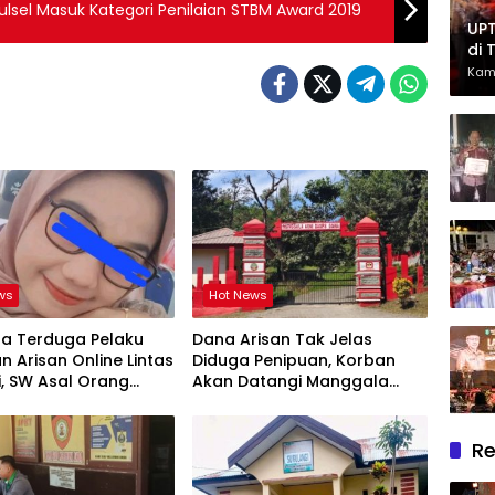
ulsel Masuk Kategori Penilaian STBM Award 2019
UPT
di 
Had
Kam
Ber
ws
Hot News
ta Terduga Pelaku
Dana Arisan Tak Jelas
n Arisan Online Lintas
Diduga Penipuan, Korban
i, SW Asal Orang
Akan Datangi Manggala
r
Agni Dops Gowa Minta
Kepala Balai Kehutanan
Bulurokeng Turun Tangan
Re