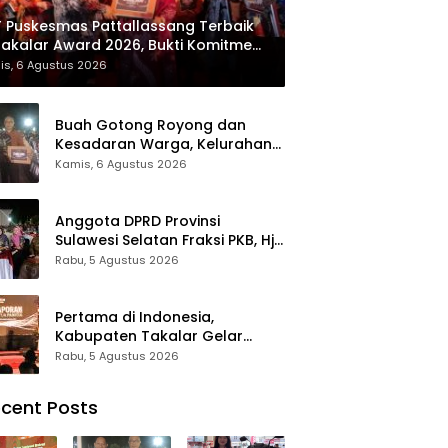
 Puskesmas Pattallassang Terbaik
Takalar Award 2026, Bukti Komitmen
irkan Pelayanan Kesehatan
is, 6 Agustus 2026
kualitas
Buah Gotong Royong dan
Kesadaran Warga, Kelurahan
Patte’ne Menjadi Bintang
Kamis, 6 Agustus 2026
Takalar Award 2026
Anggota DPRD Provinsi
Sulawesi Selatan Fraksi PKB, Hj.
Fadilah Fahriana Hadiri Dan
Rabu, 5 Agustus 2026
Beri Apresiasi : Takalar
Menyalakan Lentera
Pengabdian Melalui Malam
Pertama di Indonesia,
Apresiasi dan Inovasi Award
Kabupaten Takalar Gelar
2026
Malam Apresiasi dan Inovasi
Rabu, 5 Agustus 2026
Award 2026: Panggung
Penghargaan bagi Pelayan
cent Posts
Publik Berprestasi