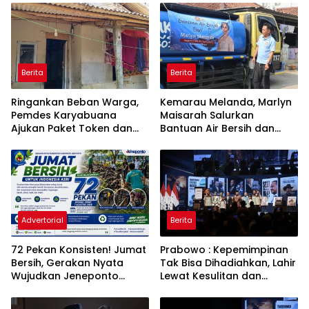
Berita
Berita
Ringankan Beban Warga,
Kemarau Melanda, Marlyn
Pemdes Karyabuana
Maisarah Salurkan
Ajukan Paket Token dan
Bantuan Air Bersih dan
Penurunan Daya Listrik ke
Toren untuk Warga
PLN
Babakan Madang
Advertorial
Berita
72 Pekan Konsisten! Jumat
Prabowo : Kepemimpinan
Bersih, Gerakan Nyata
Tak Bisa Dihadiahkan, Lahir
Wujudkan Jeneponto
Lewat Kesulitan dan
Bahagia dan Lingkungan
Keberanian
ASRI