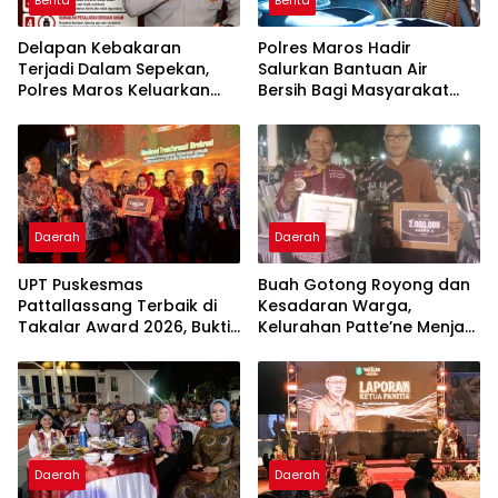
Delapan Kebakaran
Polres Maros Hadir
Terjadi Dalam Sepekan,
Salurkan Bantuan Air
Polres Maros Keluarkan
Bersih Bagi Masyarakat
Imbauan kepada
Terdampak Krisis Air Bersih
Masyarakat
Di Maros
Daerah
Daerah
UPT Puskesmas
Buah Gotong Royong dan
Pattallassang Terbaik di
Kesadaran Warga,
Takalar Award 2026, Bukti
Kelurahan Patte’ne Menjadi
Komitmen Hadirkan
Bintang Takalar Award
Pelayanan Kesehatan
2026
Berkualitas
Daerah
Daerah