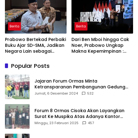
Berita
Berita
Prabowo Bertekad Perbaiki
Dari Ben Mboi hingga Cak
Buku Ajar SD-SMA, Jadikan
Noer, Prabowo Ungkap
Negara Lain sebagai
Makna Kepemimpinan :
Referensi
Bekerja, Cintai Rakyat &
Gunakan Akal Sehat
Popular Posts
Jajaran Forum Ormas Minta
Ketransparanan Pembangunan Gedung
Damkar Di Kecamatan Cisoka
Jumat, 6 Desember 2024
532
Forum 8 Ormas Cisoka Akan Layangkan
Surat Ke Muspika Atas Adanya Kantor
Matel di Cisoka
Minggu, 23 Februari 2025
457