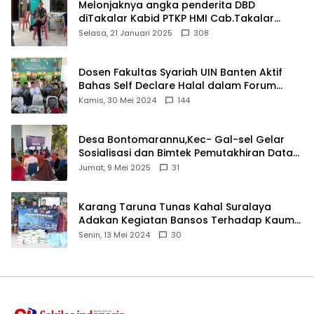
Melonjaknya angka penderita DBD
diTakalar Kabid PTKP HMI Cab.Takalar
angkat bicara
Selasa, 21 Januari 2025
308
Dosen Fakultas Syariah UIN Banten Aktif
Bahas Self Declare Halal dalam Forum
Ijtima Ulama MUI
Kamis, 30 Mei 2024
144
Desa Bontomarannu,Kec- Gal-sel Gelar
Sosialisasi dan Bimtek Pemutakhiran Data
ID
Jumat, 9 Mei 2025
31
Karang Taruna Tunas Kahal Suralaya
Adakan Kegiatan Bansos Terhadap Kaum
Dhuafa dan Anak Yatim-Piatu
Senin, 13 Mei 2024
30