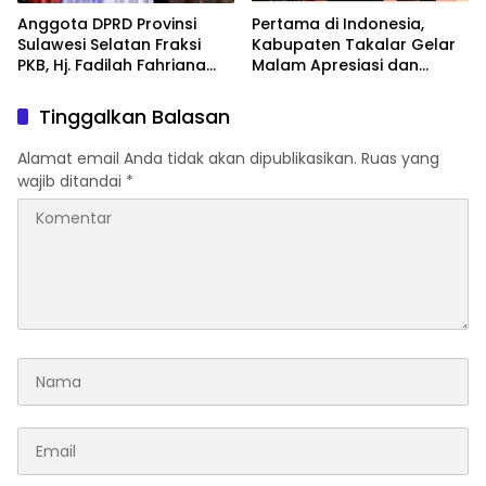
Anggota DPRD Provinsi
Pertama di Indonesia,
Sulawesi Selatan Fraksi
Kabupaten Takalar Gelar
PKB, Hj. Fadilah Fahriana
Malam Apresiasi dan
Hadiri Dan Beri Apresiasi :
Inovasi Award 2026:
Takalar Menyalakan
Panggung Penghargaan
Tinggalkan Balasan
Lentera Pengabdian
bagi Pelayan Publik
Melalui Malam Apresiasi
Berprestasi
Alamat email Anda tidak akan dipublikasikan.
Ruas yang
dan Inovasi Award 2026
wajib ditandai
*