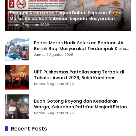
Delapan Kebakaran Terjadi Dalam Sepekan, Polres
Maros Keluarkan Imbauan kepada Masyarakat
Jumat, 7 Agustus 2026
Polres Maros Hadir Salurkan Bantuan Air
Bersih Bagi Masyarakat Terdampak Krisis
Air Bersih Di Maros
Jumat, 7 Agustus 2026
UPT Puskesmas Pattallassang Terbaik di
Takalar Award 2026, Bukti Komitmen
Hadirkan Pelayanan Kesehatan Berkualitas
Kamis, 6 Agustus 2026
Buah Gotong Royong dan Kesadaran
Warga, Kelurahan Patte’ne Menjadi Bintang
Takalar Award 2026
Kamis, 6 Agustus 2026
Recent Posts