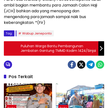
ambil bagian membantu para Jamaah Calon Haji
(JCH) bahkan ada yang menopang dan
mengendong para jamaah sampai naik bus
keberangkatan. *(Fir)
Tag:
Wabup Jeneponto
Puluhan Warga Bantu Pembangunan
Jembatan Gantung TMMD Kodim 1424/Sinjai
Pos Terkait
Berita
Berita