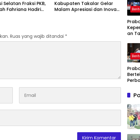
i Selatan Fraksi PKB,
Kabupaten Takalar Gelar
lah Fahriana Hadiri
Malam Apresiasi dan Inovasi
Beri
i Apresiasi : Takalar
Award 2026: Panggung
akan Lentera
Penghargaan bagi Pelayan
Prabo
dian Melalui Malam
Publik Berprestasi
Kepe
si dan Inovasi Award
an Ta
kan.
Ruas yang wajib ditandai
*
Dihad
Lahir
Kesul
Beri
dan
Kebe
Prab
Bert
Perba
Ajar 
Jadi
Po
Negar
seba
Refer