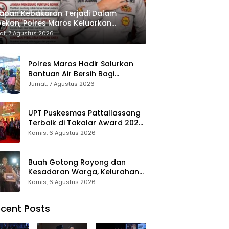
apan Kebakaran Terjadi Dalam
ekan, Polres Maros Keluarkan
bauan kepada Masyarakat
t, 7 Agustus 2026
Polres Maros Hadir Salurkan
Bantuan Air Bersih Bagi
Masyarakat Terdampak Krisis
Jumat, 7 Agustus 2026
Air Bersih Di Maros
UPT Puskesmas Pattallassang
Terbaik di Takalar Award 2026,
Bukti Komitmen Hadirkan
Kamis, 6 Agustus 2026
Pelayanan Kesehatan
Berkualitas
Buah Gotong Royong dan
Kesadaran Warga, Kelurahan
Patte’ne Menjadi Bintang
Kamis, 6 Agustus 2026
Takalar Award 2026
cent Posts