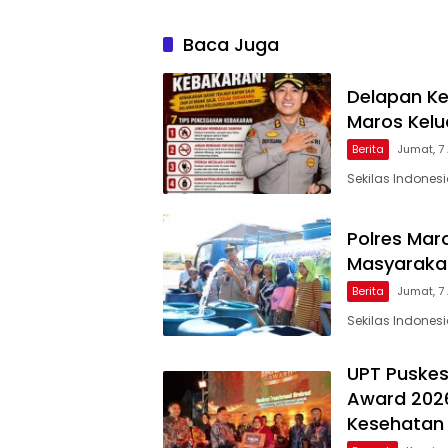
Baca Juga
Delapan Ke
Maros Kel
Berita
Jumat, 7
Sekilas Indones
Polres Maro
Masyarakat
Berita
Jumat, 7
Sekilas Indones
UPT Puskes
Award 2026
Kesehatan 