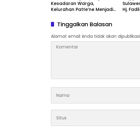
Kesadaran Warga,
Sulawes
Kelurahan Patte’ne Menjadi
Hj. Fadi
Bintang Takalar Award 2026
Dan Ber
Menyal
Tinggalkan Balasan
Pengab
Apresia
Alamat email Anda tidak akan dipublikasi
2026