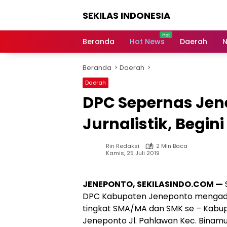
Langsung
SEKILAS INDONESIA
ke
konten
Berita
Terkini,
Beranda
Hot News
Daerah
N
Breaking
News,
Beranda
Daerah
Latest
World,
Daerah
Headlines,
DPC Sepernas Jen
News
Today
Jurnalistik, Begi
Rin Redaksi
2 Min Baca
Kamis, 25 Juli 2019
JENEPONTO, SEKILASINDO.COM —
DPC Kabupaten Jeneponto mengadaka
tingkat SMA/MA dan SMK se – Kabup
Jeneponto Jl. Pahlawan Kec. Binam