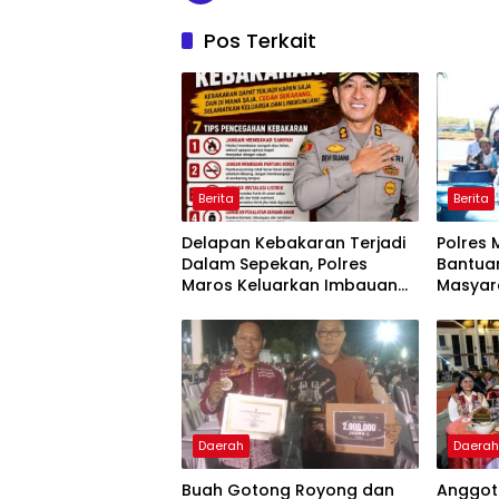
Pos Terkait
Berita
Berita
Delapan Kebakaran Terjadi
Polres 
Dalam Sepekan, Polres
Bantuan
Maros Keluarkan Imbauan
Masyar
kepada Masyarakat
Krisis A
Daerah
Daera
Buah Gotong Royong dan
Anggota