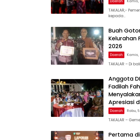
Daerah
Kamis,
TAKALAR,- Pemer
kepada…
Buah Goto
Kelurahan 
2026
Daerah
Kamis,
TAKALAR – Di ba
Anggota DPR
Fadilah Fah
Menyalakan
Apresiasi 
Daerah
Rabu, 
TAKALAR – Geme
Pertama di