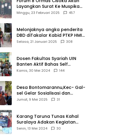
Forum 8 Ormas Cisoka Akan
Layangkan Surat Ke Muspika
Atas Adanya Kantor Matel di
Minggu, 23 Februari 2025
457
Cisoka
Melonjaknya angka penderita
DBD diTakalar Kabid PTKP HMI
Cab.Takalar angkat bicara
Selasa, 21 Januari 2025
308
Dosen Fakultas Syariah UIN
Banten Aktif Bahas Self
Declare Halal dalam Forum
Kamis, 30 Mei 2024
144
Ijtima Ulama MUI
Desa Bontomarannu,Kec- Gal-
sel Gelar Sosialisasi dan
Bimtek Pemutakhiran Data ID
Jumat, 9 Mei 2025
31
Karang Taruna Tunas Kahal
Suralaya Adakan Kegiatan
Bansos Terhadap Kaum
Senin, 13 Mei 2024
30
Dhuafa dan Anak Yatim-Piatu