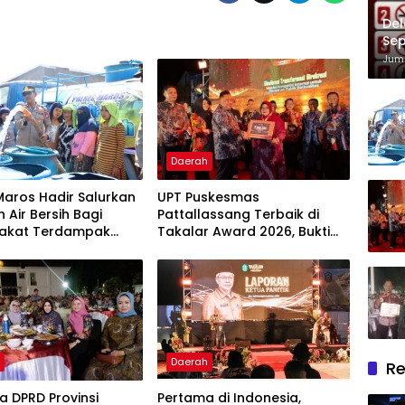
Del
Sep
Im
Juma
Daerah
Maros Hadir Salurkan
UPT Puskesmas
 Air Bersih Bagi
Pattallassang Terbaik di
akat Terdampak
Takalar Award 2026, Bukti
ir Bersih Di Maros
Komitmen Hadirkan
Pelayanan Kesehatan
Berkualitas
h
Daerah
Re
 DPRD Provinsi
Pertama di Indonesia,