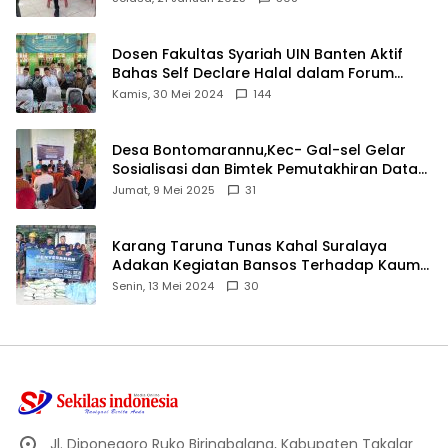
Dosen Fakultas Syariah UIN Banten Aktif
Bahas Self Declare Halal dalam Forum
Ijtima Ulama MUI
Kamis, 30 Mei 2024
144
Desa Bontomarannu,Kec- Gal-sel Gelar
Sosialisasi dan Bimtek Pemutakhiran Data
ID
Jumat, 9 Mei 2025
31
Karang Taruna Tunas Kahal Suralaya
Adakan Kegiatan Bansos Terhadap Kaum
Dhuafa dan Anak Yatim-Piatu
Senin, 13 Mei 2024
30
Jl. Diponegoro Ruko Biringbalang, Kabupaten Takalar