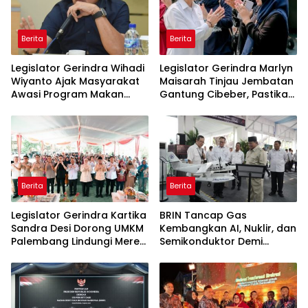
Berita
Berita
Legislator Gerindra Wihadi
Legislator Gerindra Marlyn
Wiyanto Ajak Masyarakat
Maisarah Tinjau Jembatan
Awasi Program Makan
Gantung Cibeber, Pastikan
Bergizi Gratis agar Tepat
Aspirasi Warga Terlaksana
Sasaran
Berita
Berita
Legislator Gerindra Kartika
BRIN Tancap Gas
Sandra Desi Dorong UMKM
Kembangkan AI, Nuklir, dan
Palembang Lindungi Merek
Semikonduktor Demi
Usaha
Dongkrak Ekonomi
Indonesia