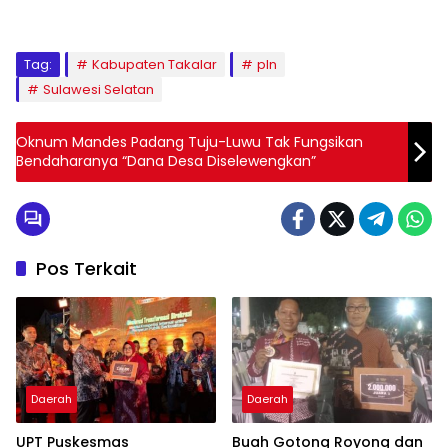
Tag:
Kabupaten Takalar
pln
Sulawesi Selatan
Oknum Mandes Padang Tuju-Luwu Tak Fungsikan
Bendaharanya “Dana Desa Diselewengkan”
Pos Terkait
Daerah
Daerah
UPT Puskesmas
Buah Gotong Royong dan