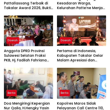
Pattallassang Terbaik di
Kesadaran Warga,
Takalar Award 2026, Bukti
Kelurahan Patte’ne Menjadi
Komitmen Hadirkan
Bintang Takalar Award
Pelayanan Kesehatan
2026
Berkualitas
Daerah
Daerah
Anggota DPRD Provinsi
Pertama di Indonesia,
Sulawesi Selatan Fraksi
Kabupaten Takalar Gelar
PKB, Hj. Fadilah Fahriana
Malam Apresiasi dan
Hadiri Dan Beri Apresiasi :
Inovasi Award 2026:
Takalar Menyalakan
Panggung Penghargaan
Lentera Pengabdian
bagi Pelayan Publik
Melalui Malam Apresiasi
Berprestasi
dan Inovasi Award 2026
Berita
Berita
Doa Mengiringi Kepergian
Kapolres Maros Sidak
Nur Qaila, H.Hengky Yasin
Pelayanan Call Centre 110,