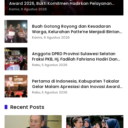
Award 2026, Bukti Komitmen Hadirkan Pelayanan
Kesehatan Berkualitas
Kamis, 6 Agustus 2026
Buah Gotong Royong dan Kesadaran
Warga, Kelurahan Patte’ne Menjadi Bintang
Takalar Award 2026
Kamis, 6 Agustus 2026
Anggota DPRD Provinsi Sulawesi Selatan
Fraksi PKB, Hj. Fadilah Fahriana Hadiri Dan
Beri Apresiasi : Takalar Menyalakan Lentera
Rabu, 5 Agustus 2026
Pengabdian Melalui Malam Apresiasi dan
Inovasi Award 2026
Pertama di Indonesia, Kabupaten Takalar
Gelar Malam Apresiasi dan Inovasi Award
2026: Panggung Penghargaan bagi
Rabu, 5 Agustus 2026
Pelayan Publik Berprestasi
Recent Posts