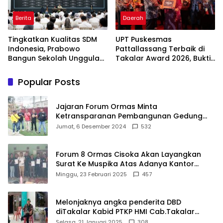
Berita
Daerah
Tingkatkan Kualitas SDM
UPT Puskesmas
Indonesia, Prabowo
Pattallassang Terbaik di
Bangun Sekolah Unggulan
Takalar Award 2026, Bukti
hingga Undang Universitas
Komitmen Hadirkan
Terbaik Dunia
Pelayanan Kesehatan
Popular Posts
Berkualitas
Jajaran Forum Ormas Minta
Ketransparanan Pembangunan Gedung
Damkar Di Kecamatan Cisoka
Jumat, 6 Desember 2024
532
Forum 8 Ormas Cisoka Akan Layangkan
Surat Ke Muspika Atas Adanya Kantor
Matel di Cisoka
Minggu, 23 Februari 2025
457
Melonjaknya angka penderita DBD
diTakalar Kabid PTKP HMI Cab.Takalar
angkat bicara
Selasa, 21 Januari 2025
308