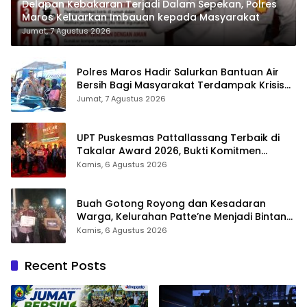
Delapan Kebakaran Terjadi Dalam Sepekan, Polres
Maros Keluarkan Imbauan kepada Masyarakat
Jumat, 7 Agustus 2026
Polres Maros Hadir Salurkan Bantuan Air
Bersih Bagi Masyarakat Terdampak Krisis
Air Bersih Di Maros
Jumat, 7 Agustus 2026
UPT Puskesmas Pattallassang Terbaik di
Takalar Award 2026, Bukti Komitmen
Hadirkan Pelayanan Kesehatan Berkualitas
Kamis, 6 Agustus 2026
Buah Gotong Royong dan Kesadaran
Warga, Kelurahan Patte’ne Menjadi Bintang
Takalar Award 2026
Kamis, 6 Agustus 2026
Recent Posts