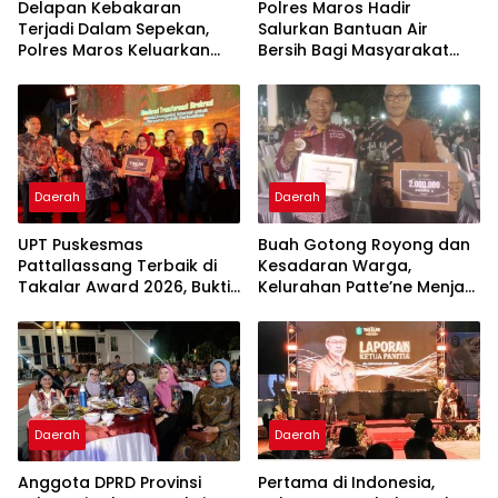
Delapan Kebakaran
Polres Maros Hadir
Terjadi Dalam Sepekan,
Salurkan Bantuan Air
Polres Maros Keluarkan
Bersih Bagi Masyarakat
Imbauan kepada
Terdampak Krisis Air Bersih
Masyarakat
Di Maros
Daerah
Daerah
UPT Puskesmas
Buah Gotong Royong dan
Pattallassang Terbaik di
Kesadaran Warga,
Takalar Award 2026, Bukti
Kelurahan Patte’ne Menjadi
Komitmen Hadirkan
Bintang Takalar Award
Pelayanan Kesehatan
2026
Berkualitas
Daerah
Daerah
Anggota DPRD Provinsi
Pertama di Indonesia,