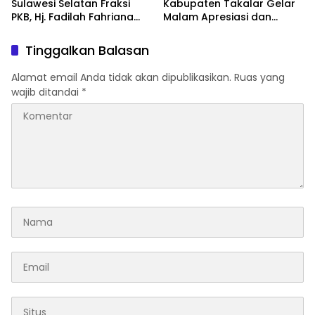
Sulawesi Selatan Fraksi
Kabupaten Takalar Gelar
PKB, Hj. Fadilah Fahriana
Malam Apresiasi dan
Hadiri Dan Beri Apresiasi :
Inovasi Award 2026:
Takalar Menyalakan
Panggung Penghargaan
Tinggalkan Balasan
Lentera Pengabdian
bagi Pelayan Publik
Melalui Malam Apresiasi
Berprestasi
Alamat email Anda tidak akan dipublikasikan.
Ruas yang
dan Inovasi Award 2026
wajib ditandai
*