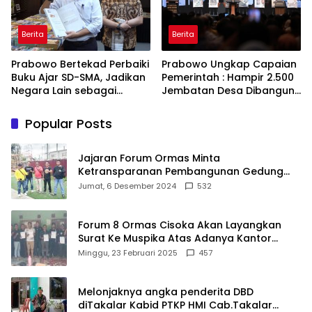
Berita
Berita
Prabowo Bertekad Perbaiki
Prabowo Ungkap Capaian
Buku Ajar SD-SMA, Jadikan
Pemerintah : Hampir 2.500
Negara Lain sebagai
Jembatan Desa Dibangun,
Referensi
100 Ribu Sekolah
Ditargetkan Direvitalisasi
Popular Posts
Jajaran Forum Ormas Minta
Ketransparanan Pembangunan Gedung
Damkar Di Kecamatan Cisoka
Jumat, 6 Desember 2024
532
Forum 8 Ormas Cisoka Akan Layangkan
Surat Ke Muspika Atas Adanya Kantor
Matel di Cisoka
Minggu, 23 Februari 2025
457
Melonjaknya angka penderita DBD
diTakalar Kabid PTKP HMI Cab.Takalar