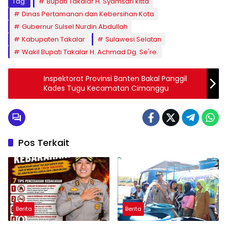
Tag:
Bupati Takalar H. Syamsari kitta
Dinas Pertamanan dan Kebersihan Kota
Gubernur Sulsel Nurdin Abdullah
Kabupaten Takalar
Sulawesi Selatan
Wakil Bupati Takalar H. Achmad Dg. Se're.
Inspektorat Provinsi Banten Bakal Panggil
Kades Tugu Kecamatan Cimanggu
Pos Terkait
Berita
Berita