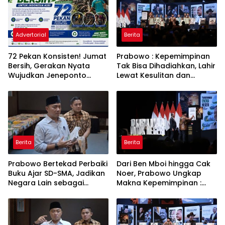
Advertorial
Berita
72 Pekan Konsisten! Jumat
Prabowo : Kepemimpinan
Bersih, Gerakan Nyata
Tak Bisa Dihadiahkan, Lahir
Wujudkan Jeneponto
Lewat Kesulitan dan
Bahagia dan Lingkungan
Keberanian
ASRI
Berita
Berita
Prabowo Bertekad Perbaiki
Dari Ben Mboi hingga Cak
Buku Ajar SD-SMA, Jadikan
Noer, Prabowo Ungkap
Negara Lain sebagai
Makna Kepemimpinan :
Referensi
Bekerja, Cintai Rakyat &
Gunakan Akal Sehat