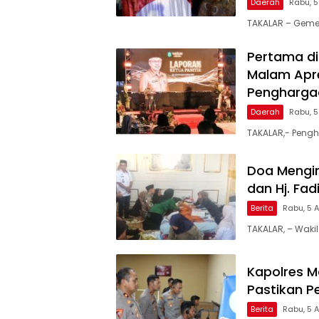
Daerah
Rabu, 
TAKALAR – Geme
Pertama di
Malam Apre
Penghargaa
Daerah
Rabu, 
TAKALAR,- Pengh
Doa Mengir
dan Hj. Fa
Berita
Rabu, 5 
TAKALAR, – Wakil
Kapolres Ma
Pastikan P
Berita
Rabu, 5 