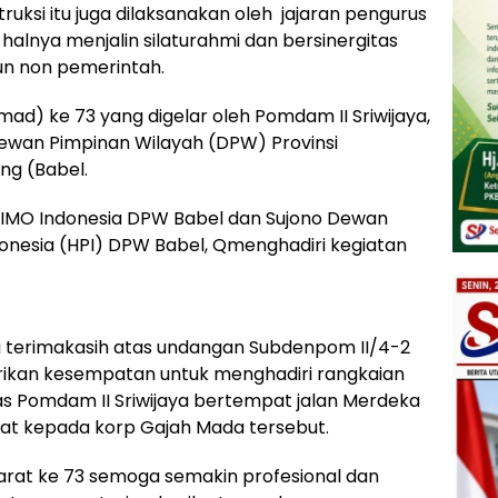
truksi itu juga dilaksanakan oleh jajaran pengurus
ti halnya menjalin silaturahmi dan bersinergitas
n non pemerintah.
Pomad) ke 73 yang digelar oleh Pomdam II Sriwijaya,
Dewan Pimpinan Wilayah (DPW) Provinsi
ng (Babel.
a IMO Indonesia DPW Babel dan Sujono Dewan
nesia (HPI) DPW Babel, Qmenghadiri kegiatan
 terimakasih atas undangan Subdenpom II/4-2
rikan kesempatan untuk menghadiri rangkaian
s Pomdam II Sriwijaya bertempat jalan Merdeka
mat kepada korp Gajah Mada tersebut.
 Darat ke 73 semoga semakin profesional dan