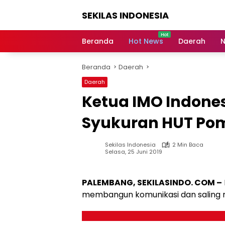
Langsung
SEKILAS INDONESIA
ke
konten
Berita
Terkini,
Beranda
Hot News
Daerah
N
Breaking
News,
Beranda
Daerah
Latest
World,
Daerah
Headlines,
Ketua IMO Indones
News
Today
Syukuran HUT Pom
Sekilas Indonesia
2 Min Baca
Selasa, 25 Juni 2019
PALEMBANG, SEKILASINDO. COM –
membangun komunikasi dan saling 