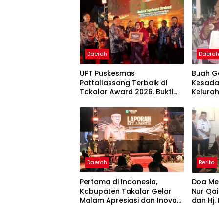
Daerah
Daera
UPT Puskesmas
Buah G
Pattallassang Terbaik di
Kesada
Takalar Award 2026, Bukti
Kelurah
Komitmen Hadirkan
Bintan
Pelayanan Kesehatan
Berkualitas
Daerah
Berita
Pertama di Indonesia,
Doa Men
Kabupaten Takalar Gelar
Nur Qai
Malam Apresiasi dan Inovasi
dan Hj.
Award 2026: Panggung
Hadir 