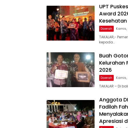
UPT Puskes
Award 2026
Kesehatan 
Daerah
Kamis,
TAKALAR,- Pemer
kepada…
Buah Goto
Kelurahan 
2026
Daerah
Kamis,
TAKALAR – Di ba
Anggota DPR
Fadilah Fah
Menyalakan
Apresiasi 