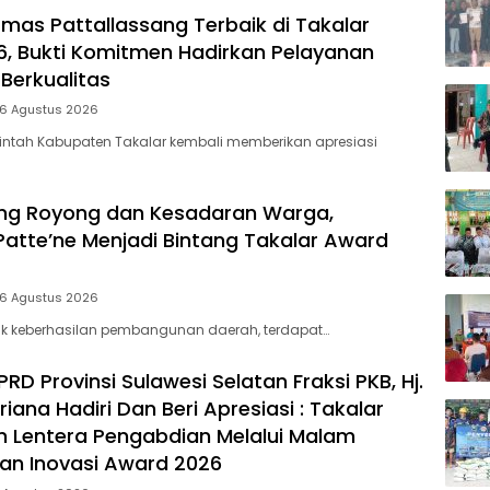
Melal
mas Pattallassang Terbaik di Takalar
Mala
, Bukti Komitmen Hadirkan Pelayanan
Apres
Berkualitas
dan I
Awar
 6 Agustus 2026
intah Kabupaten Takalar kembali memberikan apresiasi
ng Royong dan Kesadaran Warga,
Patte’ne Menjadi Bintang Takalar Award
 6 Agustus 2026
lik keberhasilan pembangunan daerah, terdapat…
D Provinsi Sulawesi Selatan Fraksi PKB, Hj.
riana Hadiri Dan Beri Apresiasi : Takalar
 Lentera Pengabdian Melalui Malam
dan Inovasi Award 2026