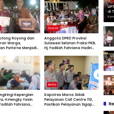
UPT
di 
Had
Kam
Ber
h
Daerah
otong Royong dan
Anggota DPRD Provinsi
ran Warga,
Sulawesi Selatan Fraksi PKB,
an Patte’ne Menjadi
Hj. Fadilah Fahriana Hadiri
g Takalar Award 2026
Dan Beri Apresiasi : Takalar
Menyalakan Lentera
Pengabdian Melalui Malam
Apresiasi dan Inovasi Award
2026
Berita
giringi Kepergian
Kapolres Maros Sidak
la, H.Hengky Yasin
Pelayanan Call Centre 110,
Re
 Fadilah Fahriana
Pastikan Pelayanan Sigap
Menguatkan Keluarga
Dan Humanis