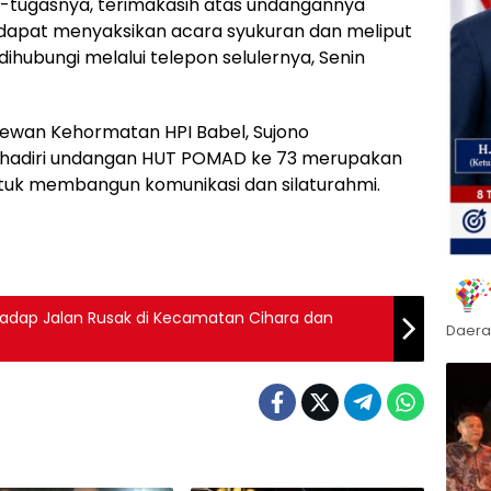
tugasnya, terimakasih atas undangannya
 dapat menyaksikan acara syukuran dan meliput
 dihubungi melalui telepon selulernya, Senin
Dewan Kehormatan HPI Babel, Sujono
adiri undangan HUT POMAD ke 73 merupakan
ntuk membangun komunikasi dan silaturahmi.
adap Jalan Rusak di Kecamatan Cihara dan
Daera