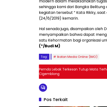
modern dalam melaksanakan tugas-
sehingga kami dari Bangka Belitung
kegiatan tersebut ” Kata Rikky, saat
(24/6/2019) kemarin.
Hal senada juga, disampaikan oleh 
menyampaikan bahwa dapat mengh
satu Kehormatan bagi organisasi u
(*/Budi M)
Tag:
Ikatan Media Online (IMO)
Pemda Lebak Terkesan Tutup Mata Terh
Cigemblong
Pos Terkait