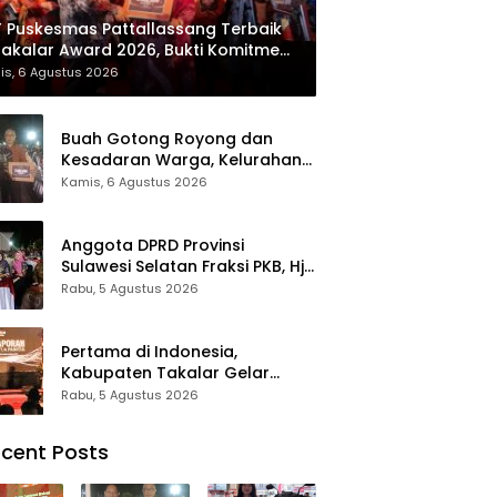
 Puskesmas Pattallassang Terbaik
Takalar Award 2026, Bukti Komitmen
irkan Pelayanan Kesehatan
is, 6 Agustus 2026
kualitas
Buah Gotong Royong dan
Kesadaran Warga, Kelurahan
Patte’ne Menjadi Bintang
Kamis, 6 Agustus 2026
Takalar Award 2026
Anggota DPRD Provinsi
Sulawesi Selatan Fraksi PKB, Hj.
Fadilah Fahriana Hadiri Dan
Rabu, 5 Agustus 2026
Beri Apresiasi : Takalar
Menyalakan Lentera
Pengabdian Melalui Malam
Pertama di Indonesia,
Apresiasi dan Inovasi Award
Kabupaten Takalar Gelar
2026
Malam Apresiasi dan Inovasi
Rabu, 5 Agustus 2026
Award 2026: Panggung
Penghargaan bagi Pelayan
cent Posts
Publik Berprestasi