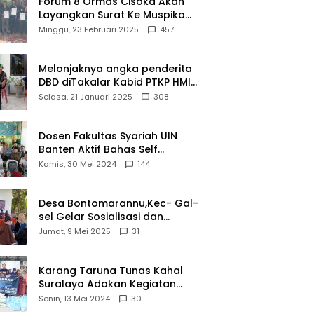
Forum 8 Ormas Cisoka Akan
ui
Berprestasi
Layangkan Surat Ke Muspika
m
Atas Adanya Kantor Matel di
Minggu, 23 Februari 2025
457
iasi
Cisoka
novasi
d 2026
Melonjaknya angka penderita
DBD diTakalar Kabid PTKP HMI
Cab.Takalar angkat bicara
Selasa, 21 Januari 2025
308
Dosen Fakultas Syariah UIN
Banten Aktif Bahas Self
Declare Halal dalam Forum
Kamis, 30 Mei 2024
144
Ijtima Ulama MUI
Desa Bontomarannu,Kec- Gal-
sel Gelar Sosialisasi dan
Bimtek Pemutakhiran Data ID
Jumat, 9 Mei 2025
31
Karang Taruna Tunas Kahal
Suralaya Adakan Kegiatan
Bansos Terhadap Kaum
Senin, 13 Mei 2024
30
Dhuafa dan Anak Yatim-Piatu