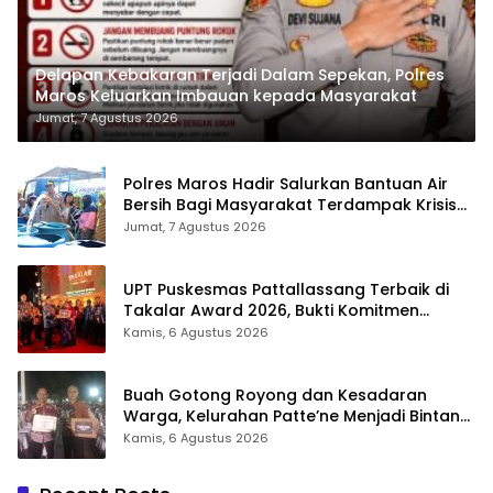
Delapan Kebakaran Terjadi Dalam Sepekan, Polres
Maros Keluarkan Imbauan kepada Masyarakat
Jumat, 7 Agustus 2026
Polres Maros Hadir Salurkan Bantuan Air
Bersih Bagi Masyarakat Terdampak Krisis
Air Bersih Di Maros
Jumat, 7 Agustus 2026
UPT Puskesmas Pattallassang Terbaik di
Takalar Award 2026, Bukti Komitmen
Hadirkan Pelayanan Kesehatan Berkualitas
Kamis, 6 Agustus 2026
Buah Gotong Royong dan Kesadaran
Warga, Kelurahan Patte’ne Menjadi Bintang
Takalar Award 2026
Kamis, 6 Agustus 2026