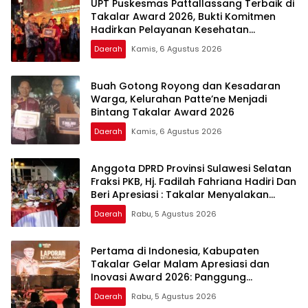
UPT Puskesmas Pattallassang Terbaik di
Takalar Award 2026, Bukti Komitmen
Hadirkan Pelayanan Kesehatan
Berkualitas
Daerah
Kamis, 6 Agustus 2026
Buah Gotong Royong dan Kesadaran
Warga, Kelurahan Patte’ne Menjadi
Bintang Takalar Award 2026
Daerah
Kamis, 6 Agustus 2026
Anggota DPRD Provinsi Sulawesi Selatan
Fraksi PKB, Hj. Fadilah Fahriana Hadiri Dan
Beri Apresiasi : Takalar Menyalakan
Lentera Pengabdian Melalui Malam
Daerah
Rabu, 5 Agustus 2026
Apresiasi dan Inovasi Award 2026
Pertama di Indonesia, Kabupaten
Takalar Gelar Malam Apresiasi dan
Inovasi Award 2026: Panggung
Penghargaan bagi Pelayan Publik
Daerah
Rabu, 5 Agustus 2026
Berprestasi