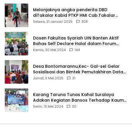
Melonjaknya angka penderita DBD
diTakalar Kabid PTKP HMI Cab.Takalar
angkat bicara
Selasa, 21 Januari 2025
308
Dosen Fakultas Syariah UIN Banten Aktif
Bahas Self Declare Halal dalam Forum
Ijtima Ulama MUI
Kamis, 30 Mei 2024
144
Desa Bontomarannu,Kec- Gal-sel Gelar
Sosialisasi dan Bimtek Pemutakhiran Data
ID
Jumat, 9 Mei 2025
31
Karang Taruna Tunas Kahal Suralaya
Adakan Kegiatan Bansos Terhadap Kaum
Dhuafa dan Anak Yatim-Piatu
Senin, 13 Mei 2024
30