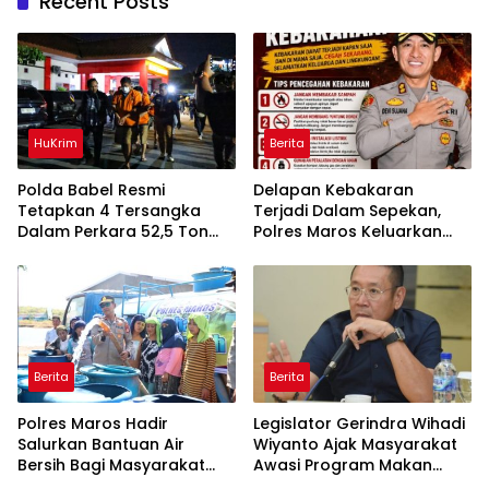
Recent Posts
HuKrim
Berita
Polda Babel Resmi
Delapan Kebakaran
Tetapkan 4 Tersangka
Terjadi Dalam Sepekan,
Dalam Perkara 52,5 Ton
Polres Maros Keluarkan
Pasir Timah Ilegal Di
Imbauan kepada
Belitung
Masyarakat
Berita
Berita
Polres Maros Hadir
Legislator Gerindra Wihadi
Salurkan Bantuan Air
Wiyanto Ajak Masyarakat
Bersih Bagi Masyarakat
Awasi Program Makan
Terdampak Krisis Air Bersih
Bergizi Gratis agar Tepat