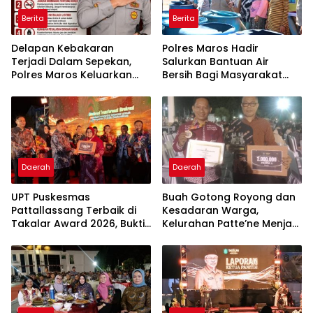
Berita
Berita
Delapan Kebakaran
Polres Maros Hadir
Terjadi Dalam Sepekan,
Salurkan Bantuan Air
Polres Maros Keluarkan
Bersih Bagi Masyarakat
Imbauan kepada
Terdampak Krisis Air Bersih
Masyarakat
Di Maros
Daerah
Daerah
UPT Puskesmas
Buah Gotong Royong dan
Pattallassang Terbaik di
Kesadaran Warga,
Takalar Award 2026, Bukti
Kelurahan Patte’ne Menjadi
Komitmen Hadirkan
Bintang Takalar Award
Pelayanan Kesehatan
2026
Berkualitas