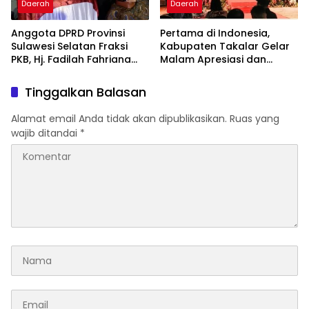
Daerah
Daerah
Anggota DPRD Provinsi
Pertama di Indonesia,
Sulawesi Selatan Fraksi
Kabupaten Takalar Gelar
PKB, Hj. Fadilah Fahriana
Malam Apresiasi dan
Hadiri Dan Beri Apresiasi :
Inovasi Award 2026:
Takalar Menyalakan
Panggung Penghargaan
Tinggalkan Balasan
Lentera Pengabdian
bagi Pelayan Publik
Melalui Malam Apresiasi
Berprestasi
Alamat email Anda tidak akan dipublikasikan.
Ruas yang
dan Inovasi Award 2026
wajib ditandai
*