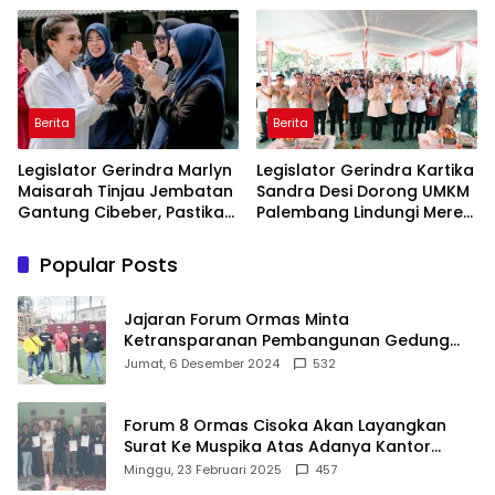
Di Maros
Sasaran
Berita
Berita
Legislator Gerindra Marlyn
Legislator Gerindra Kartika
Maisarah Tinjau Jembatan
Sandra Desi Dorong UMKM
Gantung Cibeber, Pastikan
Palembang Lindungi Merek
Aspirasi Warga Terlaksana
Usaha
Popular Posts
Jajaran Forum Ormas Minta
Ketransparanan Pembangunan Gedung
Damkar Di Kecamatan Cisoka
Jumat, 6 Desember 2024
532
Forum 8 Ormas Cisoka Akan Layangkan
Surat Ke Muspika Atas Adanya Kantor
Matel di Cisoka
Minggu, 23 Februari 2025
457