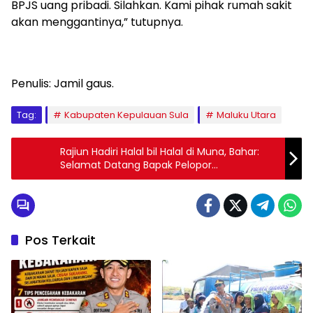
BPJS uang pribadi. Silahkan. Kami pihak rumah sakit
akan menggantinya,” tutupnya.
Penulis: Jamil gaus.
Tag:
Kabupaten Kepulauan Sula
Maluku Utara
Rajiun Hadiri Halal bil Halal di Muna, Bahar:
Selamat Datang Bapak Pelopor
Pembangunan
Pos Terkait