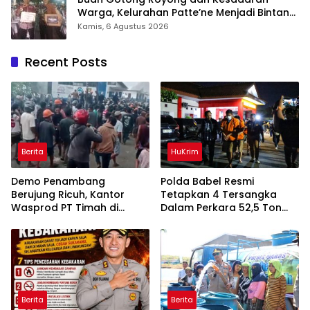
Warga, Kelurahan Patte’ne Menjadi Bintang
Takalar Award 2026
Kamis, 6 Agustus 2026
Recent Posts
Berita
HuKrim
Demo Penambang
Polda Babel Resmi
Berujung Ricuh, Kantor
Tetapkan 4 Tersangka
Wasprod PT Timah di
Dalam Perkara 52,5 Ton
Belitung Timur Terbakar
Pasir Timah Ilegal Di
Belitung
Berita
Berita