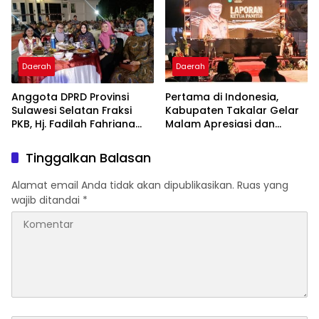
Berkualitas
Daerah
Daerah
Anggota DPRD Provinsi
Pertama di Indonesia,
Sulawesi Selatan Fraksi
Kabupaten Takalar Gelar
PKB, Hj. Fadilah Fahriana
Malam Apresiasi dan
Hadiri Dan Beri Apresiasi :
Inovasi Award 2026:
Takalar Menyalakan
Panggung Penghargaan
Tinggalkan Balasan
Lentera Pengabdian
bagi Pelayan Publik
Melalui Malam Apresiasi
Berprestasi
Alamat email Anda tidak akan dipublikasikan.
Ruas yang
dan Inovasi Award 2026
wajib ditandai
*