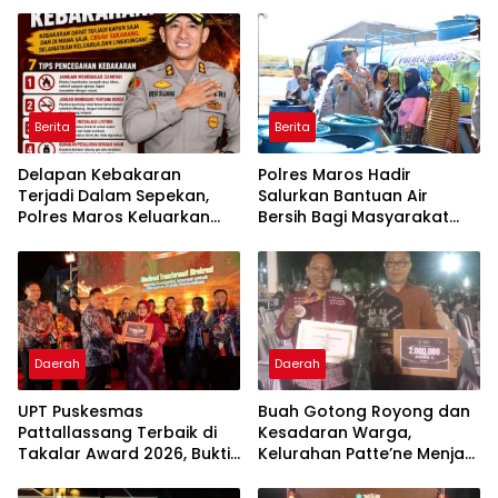
Berita
Berita
Delapan Kebakaran
Polres Maros Hadir
Terjadi Dalam Sepekan,
Salurkan Bantuan Air
Polres Maros Keluarkan
Bersih Bagi Masyarakat
Imbauan kepada
Terdampak Krisis Air Bersih
Masyarakat
Di Maros
Daerah
Daerah
UPT Puskesmas
Buah Gotong Royong dan
Pattallassang Terbaik di
Kesadaran Warga,
Takalar Award 2026, Bukti
Kelurahan Patte’ne Menjadi
Komitmen Hadirkan
Bintang Takalar Award
Pelayanan Kesehatan
2026