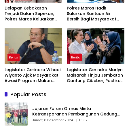
Delapan Kebakaran
Polres Maros Hadir
Terjadi Dalam Sepekan,
Salurkan Bantuan Air
Polres Maros Keluarkan
Bersih Bagi Masyarakat
Imbauan kepada
Terdampak Krisis Air Bersih
Masyarakat
Di Maros
Berita
Berita
Legislator Gerindra Wihadi
Legislator Gerindra Marlyn
Wiyanto Ajak Masyarakat
Maisarah Tinjau Jembatan
Awasi Program Makan
Gantung Cibeber, Pastikan
Bergizi Gratis agar Tepat
Aspirasi Warga Terlaksana
Sasaran
Popular Posts
Jajaran Forum Ormas Minta
Ketransparanan Pembangunan Gedung
Damkar Di Kecamatan Cisoka
Jumat, 6 Desember 2024
532