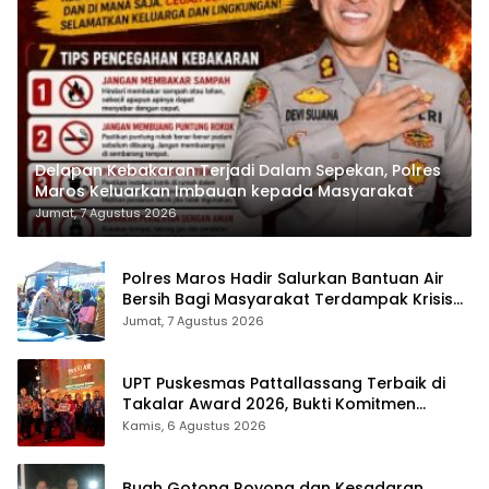
Delapan Kebakaran Terjadi Dalam Sepekan, Polres
Maros Keluarkan Imbauan kepada Masyarakat
Jumat, 7 Agustus 2026
Polres Maros Hadir Salurkan Bantuan Air
Bersih Bagi Masyarakat Terdampak Krisis
Air Bersih Di Maros
Jumat, 7 Agustus 2026
UPT Puskesmas Pattallassang Terbaik di
Takalar Award 2026, Bukti Komitmen
Hadirkan Pelayanan Kesehatan Berkualitas
Kamis, 6 Agustus 2026
Buah Gotong Royong dan Kesadaran