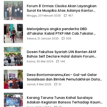
Forum 8 Ormas Cisoka Akan Layangkan
Surat Ke Muspika Atas Adanya Kantor
Matel di Cisoka
Minggu, 23 Februari 2025
457
Melonjaknya angka penderita DBD
diTakalar Kabid PTKP HMI Cab.Takalar
angkat bicara
Selasa, 21 Januari 2025
308
Dosen Fakultas Syariah UIN Banten Aktif
Bahas Self Declare Halal dalam Forum
Ijtima Ulama MUI
Kamis, 30 Mei 2024
144
Desa Bontomarannu,Kec- Gal-sel Gelar
Sosialisasi dan Bimtek Pemutakhiran Data
ID
Jumat, 9 Mei 2025
31
Karang Taruna Tunas Kahal Suralaya
Adakan Kegiatan Bansos Terhadap Kaum
Dhuafa dan Anak Yatim-Piatu