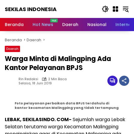
Langsung
SEKILAS INDONESIA
ke
konten
Berita
Terkini,
Beranda
Hot News
Daerah
Nasional
Internas
Breaking
News,
Beranda
Daerah
Latest
World,
Daerah
Headlines,
Warga Minta di Malingping Ada
News
Today
Kantor Pelayanan BPJS
Rin Redaksi
2 Min Baca
Selasa, 18 Juni 2019
Foto pelayanan perbaikan data BPJS terdahulu di
kantor kecamatan Malingping yang tidak tertampung
LEBAK, SEKILASINDO. COM-
Sejumlah warga Lebak
Selatan terutama warga Kecamatan Malingping
menginginkan agar di Kecamatan Malingping ada