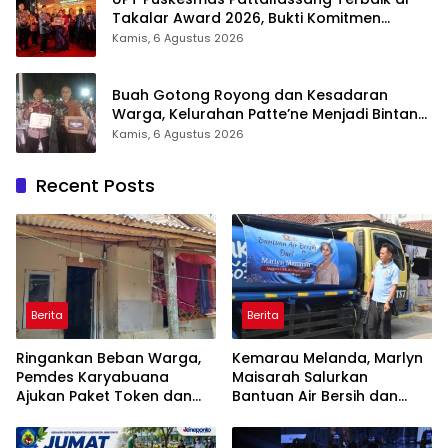
Takalar Award 2026, Bukti Komitmen
Hadirkan Pelayanan Kesehatan Berkualitas
Kamis, 6 Agustus 2026
Buah Gotong Royong dan Kesadaran
Warga, Kelurahan Patte’ne Menjadi Bintang
Takalar Award 2026
Kamis, 6 Agustus 2026
Recent Posts
Berita
Berita
Ringankan Beban Warga,
Kemarau Melanda, Marlyn
Pemdes Karyabuana
Maisarah Salurkan
Ajukan Paket Token dan
Bantuan Air Bersih dan
Penurunan Daya Listrik ke
Toren untuk Warga
PLN
Babakan Madang