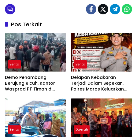
Pos Terkait
Berita
Berita
Demo Penambang
Delapan Kebakaran
Berujung Ricuh, Kantor
Terjadi Dalam Sepekan,
Wasprod PT Timah di
Polres Maros Keluarkan
Belitung Timur Terbakar
Imbauan kepada
Masyarakat
Berita
Daerah