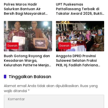
Polres Maros Hadir
UPT Puskesmas
Salurkan Bantuan Air
Pattallassang Terbaik di
Bersih Bagi Masyarakat
Takalar Award 2026, Bukti
Terdampak Krisis Air Bersih
Komitmen Hadirkan
Di Maros
Pelayanan Kesehatan
Berkualitas
Daerah
Daerah
Buah Gotong Royong dan
Anggota DPRD Provinsi
Kesadaran Warga,
Sulawesi Selatan Fraksi
Kelurahan Patte’ne Menjadi
PKB, Hj. Fadilah Fahriana
Bintang Takalar Award
Hadiri Dan Beri Apresiasi :
2026
Takalar Menyalakan
Tinggalkan Balasan
Lentera Pengabdian
Melalui Malam Apresiasi
Alamat email Anda tidak akan dipublikasikan.
Ruas yang
dan Inovasi Award 2026
wajib ditandai
*