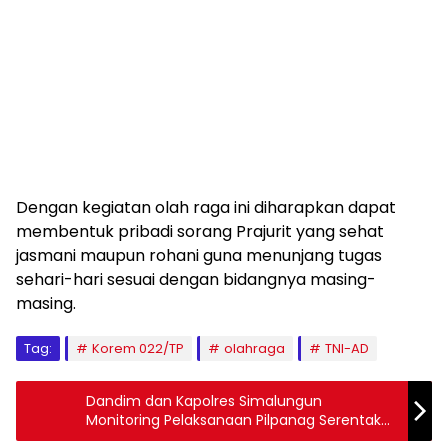
Dengan kegiatan olah raga ini diharapkan dapat
membentuk pribadi sorang Prajurit yang sehat
jasmani maupun rohani guna menunjang tugas
sehari-hari sesuai dengan bidangnya masing-
masing.
Tag:
Korem 022/TP
olahraga
TNI-AD
Dandim dan Kapolres Simalungun
Monitoring Pelaksanaan Pilpanag Serentak
2019