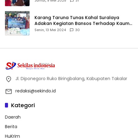
Jumat, 9 Mei 2025
31
Karang Taruna Tunas Kahal Suralaya
Adakan Kegiatan Bansos Terhadap Kaum
Dhuafa dan Anak Yatim-Piatu
Senin, 13 Mei 2024
30
Jl. Diponegoro Ruko Biringbalang, Kabupaten Takalar
redaksi@sekindo.id
Kategori
Daerah
Berita
HuKrim