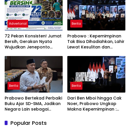
Advertorial
Berita
72 Pekan Konsisten! Jumat
Prabowo : Kepemimpinan
Bersih, Gerakan Nyata
Tak Bisa Dihadiahkan, Lahir
Wujudkan Jeneponto
Lewat Kesulitan dan
Bahagia dan Lingkungan
Keberanian
ASRI
Berita
Berita
Prabowo Bertekad Perbaiki
Dari Ben Mboi hingga Cak
Buku Ajar SD-SMA, Jadikan
Noer, Prabowo Ungkap
Negara Lain sebagai
Makna Kepemimpinan :
Referensi
Bekerja, Cintai Rakyat &
Gunakan Akal Sehat
Popular Posts