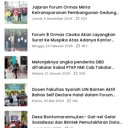
Jajaran Forum Ormas Minta
Ketransparanan Pembangunan Gedung
Damkar Di Kecamatan Cisoka
Jumat, 6 Desember 2024
532
Forum 8 Ormas Cisoka Akan Layangkan
Surat Ke Muspika Atas Adanya Kantor
Matel di Cisoka
Minggu, 23 Februari 2025
457
Melonjaknya angka penderita DBD
diTakalar Kabid PTKP HMI Cab.Takalar
angkat bicara
Selasa, 21 Januari 2025
308
Dosen Fakultas Syariah UIN Banten Aktif
Bahas Self Declare Halal dalam Forum
Ijtima Ulama MUI
Kamis, 30 Mei 2024
144
Desa Bontomarannu,Kec- Gal-sel Gelar
Sosialisasi dan Bimtek Pemutakhiran Data
ID