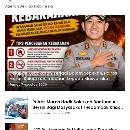
Daerah Sekilas Indonesia
Delapan Kebakaran Terjadi Dalam Sepekan, Polres
Maros Keluarkan Imbauan kepada Masyarakat
Jumat, 7 Agustus 2026
Polres Maros Hadir Salurkan Bantuan Air
Bersih Bagi Masyarakat Terdampak Krisis
Air Bersih Di Maros
Jumat, 7 Agustus 2026
UPT Puskesmas Pattallassang Terbaik di