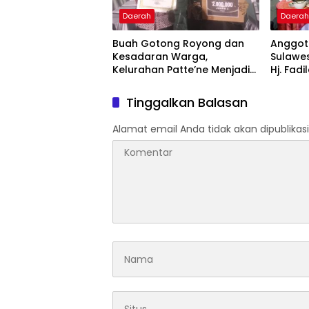
Daerah
Daera
Buah Gotong Royong dan
Anggota
Kesadaran Warga,
Sulawes
Kelurahan Patte’ne Menjadi
Hj. Fadi
Bintang Takalar Award 2026
Dan Ber
Menyal
Tinggalkan Balasan
Pengab
Apresia
Alamat email Anda tidak akan dipublikasi
2026