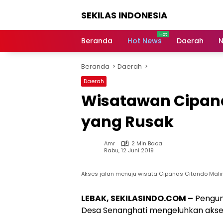
Langsung
SEKILAS INDONESIA
ke
konten
Berita
Terkini,
Beranda
Hot News
Daerah
N
Breaking
News,
Beranda
Daerah
Latest
World,
Daerah
Headlines,
Wisatawan Cipana
News
Today
yang Rusak
Amr
2 Min Baca
Rabu, 12 Juni 2019
Akses jalan menuju wisata Cipanas Citando Malin
LEBAK, SEKILASINDO.COM –
Pengunj
Desa Senanghati mengeluhkan akses