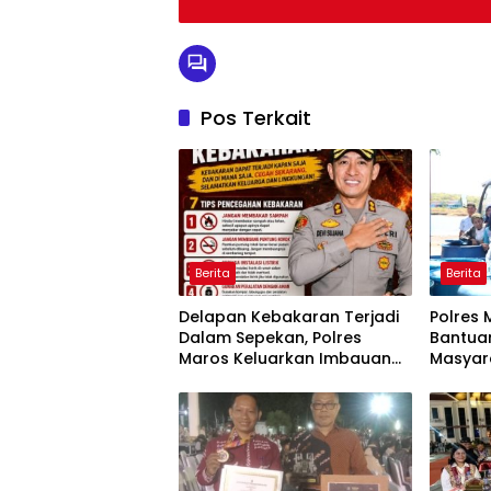
Pos Terkait
Berita
Berita
Delapan Kebakaran Terjadi
Polres 
Dalam Sepekan, Polres
Bantuan
Maros Keluarkan Imbauan
Masyar
kepada Masyarakat
Krisis A