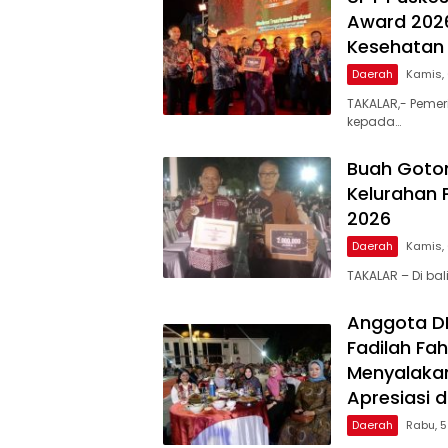
Award 2026
Kesehatan 
Daerah
Kamis,
TAKALAR,- Pemer
kepada…
Buah Goto
Kelurahan 
2026
Daerah
Kamis,
TAKALAR – Di ba
Anggota DPR
Fadilah Fah
Menyalakan
Apresiasi 
Daerah
Rabu, 