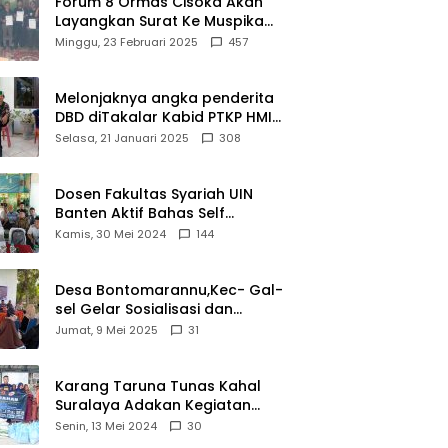
Forum 8 Ormas Cisoka Akan
Layangkan Surat Ke Muspika
Atas Adanya Kantor Matel di
Minggu, 23 Februari 2025
457
Cisoka
Melonjaknya angka penderita
DBD diTakalar Kabid PTKP HMI
Cab.Takalar angkat bicara
Selasa, 21 Januari 2025
308
Dosen Fakultas Syariah UIN
Banten Aktif Bahas Self
Declare Halal dalam Forum
Kamis, 30 Mei 2024
144
Ijtima Ulama MUI
Desa Bontomarannu,Kec- Gal-
sel Gelar Sosialisasi dan
Bimtek Pemutakhiran Data ID
Jumat, 9 Mei 2025
31
Karang Taruna Tunas Kahal
Suralaya Adakan Kegiatan
Bansos Terhadap Kaum
Senin, 13 Mei 2024
30
Dhuafa dan Anak Yatim-Piatu