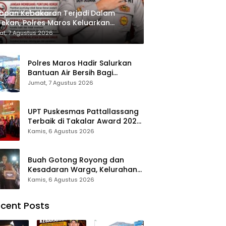
apan Kebakaran Terjadi Dalam
ekan, Polres Maros Keluarkan
bauan kepada Masyarakat
t, 7 Agustus 2026
Polres Maros Hadir Salurkan
Bantuan Air Bersih Bagi
Masyarakat Terdampak Krisis
Jumat, 7 Agustus 2026
Air Bersih Di Maros
UPT Puskesmas Pattallassang
Terbaik di Takalar Award 2026,
Bukti Komitmen Hadirkan
Kamis, 6 Agustus 2026
Pelayanan Kesehatan
Berkualitas
Buah Gotong Royong dan
Kesadaran Warga, Kelurahan
Patte’ne Menjadi Bintang
Kamis, 6 Agustus 2026
Takalar Award 2026
cent Posts