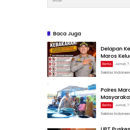
Baca Juga
Delapan Ke
Maros Kel
Berita
Jumat, 7
Sekilas Indones
Polres Maro
Masyarakat
Berita
Jumat, 7
Sekilas Indones
UPT Puskes