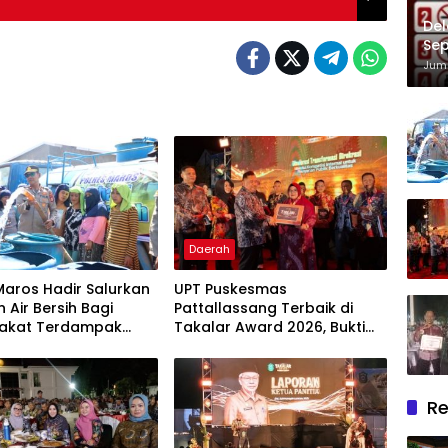
Del
Sep
Im
Juma
Daerah
Maros Hadir Salurkan
UPT Puskesmas
 Air Bersih Bagi
Pattallassang Terbaik di
akat Terdampak
Takalar Award 2026, Bukti
ir Bersih Di Maros
Komitmen Hadirkan
Pelayanan Kesehatan
Berkualitas
Re