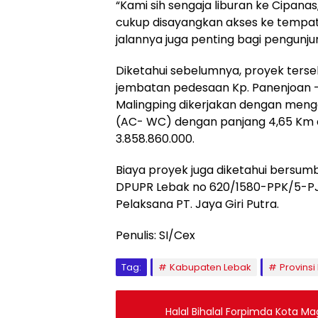
“Kami sih sengaja liburan ke Cipana
cukup disayangkan akses ke tempat 
jalannya juga penting bagi pengunju
Diketahui sebelumnya, proyek ters
jembatan pedesaan Kp. Panenjoan –
Malingping dikerjakan dengan meng
(AC- WC) dengan panjang 4,65 Km d
3.858.860.000.
Biaya proyek juga diketahui bersum
DPUPR Lebak no 620/1580-PPK/5-
Pelaksana PT. Jaya Giri Putra.
Penulis: SI/Cex
Tag:
Kabupaten Lebak
Provinsi
Halal Bihalal Forpimda Kota Ma