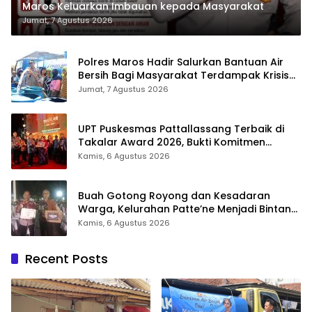
Maros Keluarkan Imbauan kepada Masyarakat
Jumat, 7 Agustus 2026
Polres Maros Hadir Salurkan Bantuan Air
Bersih Bagi Masyarakat Terdampak Krisis
Air Bersih Di Maros
Jumat, 7 Agustus 2026
UPT Puskesmas Pattallassang Terbaik di
Takalar Award 2026, Bukti Komitmen
Hadirkan Pelayanan Kesehatan Berkualitas
Kamis, 6 Agustus 2026
Buah Gotong Royong dan Kesadaran
Warga, Kelurahan Patte’ne Menjadi Bintang
Takalar Award 2026
Kamis, 6 Agustus 2026
Recent Posts