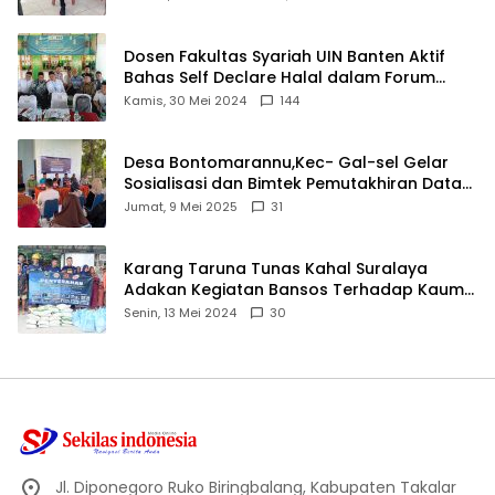
Dosen Fakultas Syariah UIN Banten Aktif
Bahas Self Declare Halal dalam Forum
Ijtima Ulama MUI
Kamis, 30 Mei 2024
144
Desa Bontomarannu,Kec- Gal-sel Gelar
Sosialisasi dan Bimtek Pemutakhiran Data
ID
Jumat, 9 Mei 2025
31
Karang Taruna Tunas Kahal Suralaya
Adakan Kegiatan Bansos Terhadap Kaum
Dhuafa dan Anak Yatim-Piatu
Senin, 13 Mei 2024
30
Jl. Diponegoro Ruko Biringbalang, Kabupaten Takalar