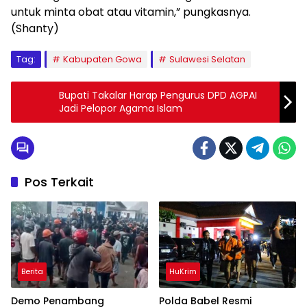
untuk minta obat atau vitamin,” pungkasnya.
(Shanty)
Tag:
Kabupaten Gowa
Sulawesi Selatan
Bupati Takalar Harap Pengurus DPD AGPAI
Jadi Pelopor Agama Islam
Pos Terkait
Berita
HuKrim
Demo Penambang
Polda Babel Resmi