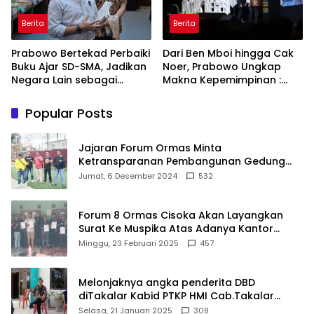
Berita
Berita
Prabowo Bertekad Perbaiki
Dari Ben Mboi hingga Cak
Buku Ajar SD-SMA, Jadikan
Noer, Prabowo Ungkap
Negara Lain sebagai
Makna Kepemimpinan :
Referensi
Bekerja, Cintai Rakyat &
Gunakan Akal Sehat
Popular Posts
Jajaran Forum Ormas Minta
Ketransparanan Pembangunan Gedung
Damkar Di Kecamatan Cisoka
Jumat, 6 Desember 2024
532
Forum 8 Ormas Cisoka Akan Layangkan
Surat Ke Muspika Atas Adanya Kantor
Matel di Cisoka
Minggu, 23 Februari 2025
457
Melonjaknya angka penderita DBD
diTakalar Kabid PTKP HMI Cab.Takalar
angkat bicara
Selasa, 21 Januari 2025
308