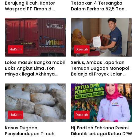
Berujung Ricuh, Kantor
Tetapkan 4 Tersangka
Wasprod PT Timah di
Dalam Perkara 52,5 Ton
Belitung Timur Terbakar
Pasir Timah Ilegal Di
Belitung
HuKrim
Daerah
Lolos masuk Bangka mobil
Serius, Ambas Laporkan
Boks Angkut Lima ,Ton
‎Temuan Dugaan Monopoli
minyak ilegal Akhirnya
Belanja di Proyek Jalan
Diamankan Polisi
Bang Andra 2026
HuKrim
Daerah
Kasus Dugaan
Hj. Fadilah Fahriana Resmi
Penyelundupan Timah
Dilantik sebagai Ketua DPW