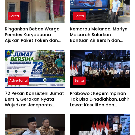
Berita
Berita
Ringankan Beban Warga,
Kemarau Melanda, Marlyn
Pemdes Karyabuana
Maisarah Salurkan
Ajukan Paket Token dan
Bantuan Air Bersih dan
Penurunan Daya Listrik ke
Toren untuk Warga
PLN
Babakan Madang
Advertorial
Berita
72 Pekan Konsisten! Jumat
Prabowo : Kepemimpinan
Bersih, Gerakan Nyata
Tak Bisa Dihadiahkan, Lahir
Wujudkan Jeneponto
Lewat Kesulitan dan
Bahagia dan Lingkungan
Keberanian
ASRI