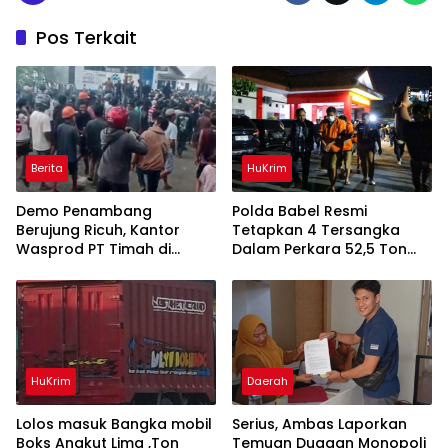
Pos Terkait
Berita
HuKrim
Demo Penambang
Polda Babel Resmi
Berujung Ricuh, Kantor
Tetapkan 4 Tersangka
Wasprod PT Timah di
Dalam Perkara 52,5 Ton
Belitung Timur Terbakar
Pasir Timah Ilegal Di
Belitung
HuKrim
Daerah
Lolos masuk Bangka mobil
Serius, Ambas Laporkan
Boks Angkut Lima ,Ton
‎Temuan Dugaan Monopoli