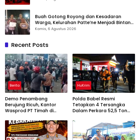
Buah Gotong Royong dan Kesadaran
Warga, Kelurahan Patte’ne Menjadi Bintang
Takalar Award 2026
Kamis, 6 Agustus 2026
Recent Posts
Berita
HuKrim
Demo Penambang
Polda Babel Resmi
Berujung Ricuh, Kantor
Tetapkan 4 Tersangka
Wasprod PT Timah di
Dalam Perkara 52,5 Ton
Belitung Timur Terbakar
Pasir Timah Ilegal Di
Belitung