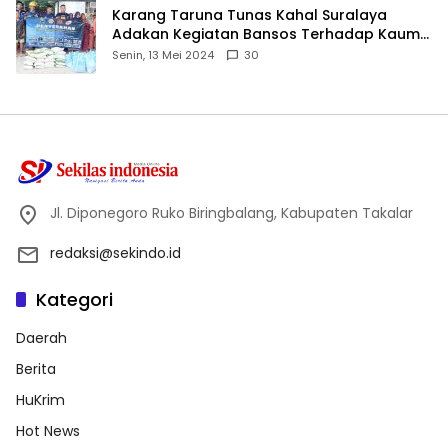
Karang Taruna Tunas Kahal Suralaya
Adakan Kegiatan Bansos Terhadap Kaum
Dhuafa dan Anak Yatim-Piatu
Senin, 13 Mei 2024
30
Jl. Diponegoro Ruko Biringbalang, Kabupaten Takalar
redaksi@sekindo.id
Kategori
Daerah
Berita
HuKrim
Hot News