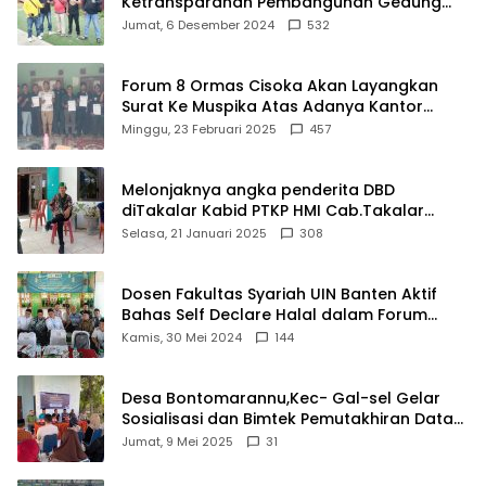
Ketransparanan Pembangunan Gedung
Damkar Di Kecamatan Cisoka
Jumat, 6 Desember 2024
532
Forum 8 Ormas Cisoka Akan Layangkan
Surat Ke Muspika Atas Adanya Kantor
Matel di Cisoka
Minggu, 23 Februari 2025
457
Melonjaknya angka penderita DBD
diTakalar Kabid PTKP HMI Cab.Takalar
angkat bicara
Selasa, 21 Januari 2025
308
Dosen Fakultas Syariah UIN Banten Aktif
Bahas Self Declare Halal dalam Forum
Ijtima Ulama MUI
Kamis, 30 Mei 2024
144
Desa Bontomarannu,Kec- Gal-sel Gelar
Sosialisasi dan Bimtek Pemutakhiran Data
ID
Jumat, 9 Mei 2025
31