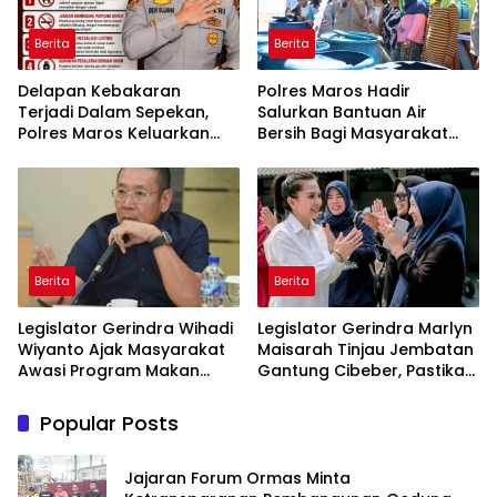
Berita
Berita
Delapan Kebakaran
Polres Maros Hadir
Terjadi Dalam Sepekan,
Salurkan Bantuan Air
Polres Maros Keluarkan
Bersih Bagi Masyarakat
Imbauan kepada
Terdampak Krisis Air Bersih
Masyarakat
Di Maros
Berita
Berita
Legislator Gerindra Wihadi
Legislator Gerindra Marlyn
Wiyanto Ajak Masyarakat
Maisarah Tinjau Jembatan
Awasi Program Makan
Gantung Cibeber, Pastikan
Bergizi Gratis agar Tepat
Aspirasi Warga Terlaksana
Sasaran
Popular Posts
Jajaran Forum Ormas Minta