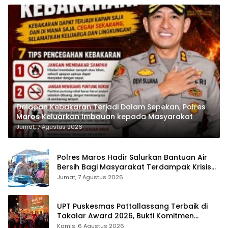
Delapan Kebakaran Terjadi Dalam Sepekan, Polres
Maros Keluarkan Imbauan kepada Masyarakat
Jumat, 7 Agustus 2026
Polres Maros Hadir Salurkan Bantuan Air
Bersih Bagi Masyarakat Terdampak Krisis
Air Bersih Di Maros
Jumat, 7 Agustus 2026
UPT Puskesmas Pattallassang Terbaik di
Takalar Award 2026, Bukti Komitmen
Hadirkan Pelayanan Kesehatan Berkualitas
Kamis, 6 Agustus 2026