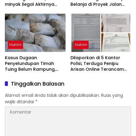
minyak ilegal Akhirnya
Belanja di Proyek Jalan
Diamankan Polisi
Bang Andra 2026
HuKrim
HuKrim
Kasus Dugaan
Dilaporkan di 5 Kantor
Penyelundupan Timah
Polisi, Terduga Penipu
Tuing Belum Rampung,
Arisan Online Terancam
Nama Akbar Kuday Muncul
Hukuman 4 Tahun Penjara
Dalam Informasi
denda Rp.500 Juta
Tinggalkan Balasan
Penyidikan
Alamat email Anda tidak akan dipublikasikan.
Ruas yang
wajib ditandai
*