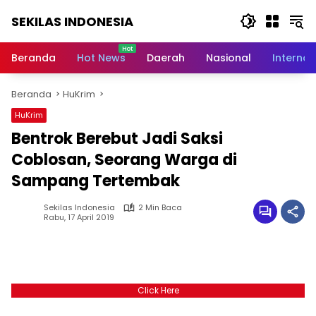
Langsung
SEKILAS INDONESIA
ke
konten
Berita
Terkini,
Beranda
Hot News
Daerah
Nasional
Internas
Breaking
News,
Beranda
HuKrim
Latest
World,
HuKrim
Headlines,
Bentrok Berebut Jadi Saksi
News
Today
Coblosan, Seorang Warga di
Sampang Tertembak
Sekilas Indonesia
2 Min Baca
Rabu, 17 April 2019
Click Here