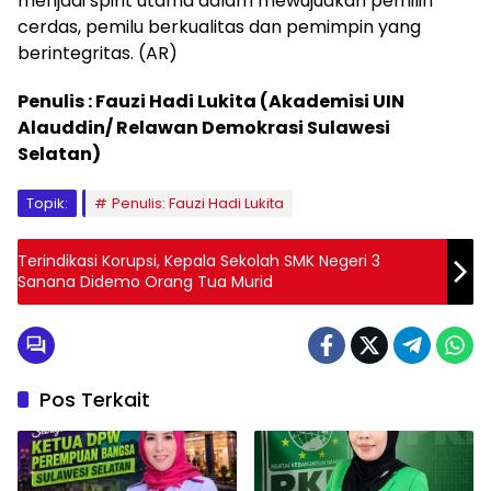
menjadi spirit utama dalam mewujudkan pemilih
cerdas, pemilu berkualitas dan pemimpin yang
berintegritas. (AR)
Penulis : Fauzi Hadi Lukita (Akademisi UIN
Alauddin/ Relawan Demokrasi Sulawesi
Selatan)
Topik:
Penulis: Fauzi Hadi Lukita
Terindikasi Korupsi, Kepala Sekolah SMK Negeri 3
Sanana Didemo Orang Tua Murid
Pos Terkait