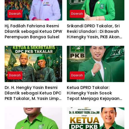
Daerah
Daerah
Hj. Fadilah Fahriana Resmi
Srikandi DPRD Takalar, Sri
Dilantik sebagai Ketua DPW
Reski Ulandari : Di Bawah
Perempuan Bangsa Sulsel
H.Hengky Yasin, PKB Akan
Tetap Solid Dan Semakin
Dekat dengan Rakyat
Daerah
Daerah
Dr. H. Hengky Yasin Resmi
Ketua DPRD Takalar:
Dilantik sebagai Ketua DPC
H.Hengky Yasin Sosok
PKB Takalar, M. Yasin Limpo
Tepat Menjaga Kejayaan
Jabat Sekretaris
PKB di Butta
Panrannuangku