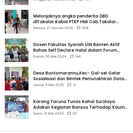
Melonjaknya angka penderita DBD
diTakalar Kabid PTKP HMI Cab.Takalar
angkat bicara
Selasa, 21 Januari 2025
308
Dosen Fakultas Syariah UIN Banten Aktif
Bahas Self Declare Halal dalam Forum
Ijtima Ulama MUI
Kamis, 30 Mei 2024
144
Desa Bontomarannu,Kec- Gal-sel Gelar
Sosialisasi dan Bimtek Pemutakhiran Data
ID
Jumat, 9 Mei 2025
31
Karang Taruna Tunas Kahal Suralaya
Adakan Kegiatan Bansos Terhadap Kaum
Dhuafa dan Anak Yatim-Piatu
Senin, 13 Mei 2024
30