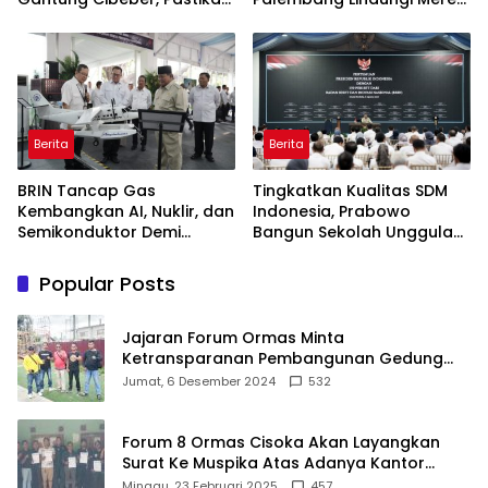
Aspirasi Warga Terlaksana
Usaha
Berita
Berita
BRIN Tancap Gas
Tingkatkan Kualitas SDM
Kembangkan AI, Nuklir, dan
Indonesia, Prabowo
Semikonduktor Demi
Bangun Sekolah Unggulan
Dongkrak Ekonomi
hingga Undang Universitas
Indonesia
Terbaik Dunia
Popular Posts
Jajaran Forum Ormas Minta
Ketransparanan Pembangunan Gedung
Damkar Di Kecamatan Cisoka
Jumat, 6 Desember 2024
532
Forum 8 Ormas Cisoka Akan Layangkan
Surat Ke Muspika Atas Adanya Kantor
Matel di Cisoka
Minggu, 23 Februari 2025
457