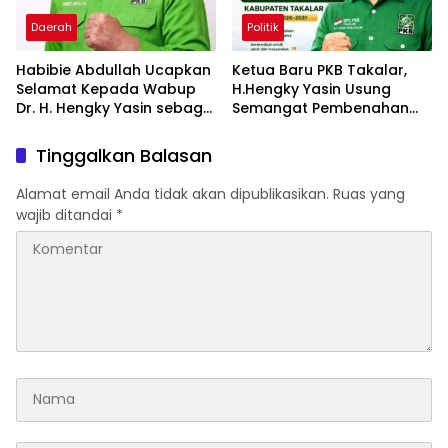
Daerah
Politik
Habibie Abdullah Ucapkan
Ketua Baru PKB Takalar,
Selamat Kepada Wabup
H.Hengky Yasin Usung
Dr. H. Hengky Yasin sebagai
Semangat Pembenahan
Ketua DPC PKB Kab-
dan Penguatan Struktur
Takalar Periode 2026–2031
Partai
Tinggalkan Balasan
Alamat email Anda tidak akan dipublikasikan.
Ruas yang
wajib ditandai
*