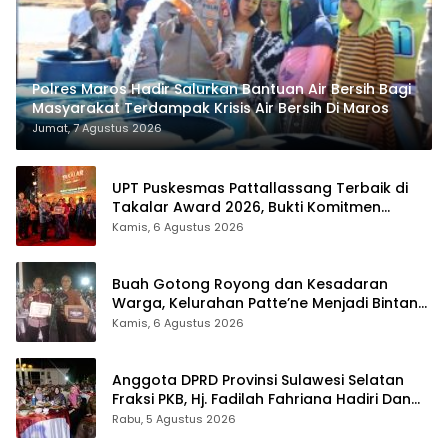
Polres Maros Hadir Salurkan Bantuan Air Bersih Bagi
Masyarakat Terdampak Krisis Air Bersih Di Maros
Jumat, 7 Agustus 2026
UPT Puskesmas Pattallassang Terbaik di
Takalar Award 2026, Bukti Komitmen
Hadirkan Pelayanan Kesehatan Berkualitas
Kamis, 6 Agustus 2026
Buah Gotong Royong dan Kesadaran
Warga, Kelurahan Patte’ne Menjadi Bintang
Takalar Award 2026
Kamis, 6 Agustus 2026
Anggota DPRD Provinsi Sulawesi Selatan
Fraksi PKB, Hj. Fadilah Fahriana Hadiri Dan
Beri Apresiasi : Takalar Menyalakan Lentera
Rabu, 5 Agustus 2026
Pengabdian Melalui Malam Apresiasi dan