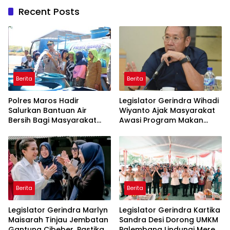
Inovasi Award 2026
Recent Posts
Berita
Berita
Polres Maros Hadir
Legislator Gerindra Wihadi
Salurkan Bantuan Air
Wiyanto Ajak Masyarakat
Bersih Bagi Masyarakat
Awasi Program Makan
Terdampak Krisis Air Bersih
Bergizi Gratis agar Tepat
Di Maros
Sasaran
Berita
Berita
Legislator Gerindra Marlyn
Legislator Gerindra Kartika
Maisarah Tinjau Jembatan
Sandra Desi Dorong UMKM
Gantung Cibeber, Pastikan
Palembang Lindungi Merek