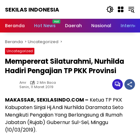
Langsung
SEKILAS INDONESIA
ke
konten
Berita
Terkini,
Beranda
Hot News
Daerah
Nasional
Internas
Breaking
News,
Beranda
Uncategorized
Latest
World,
Uncategorized
Headlines,
Mempererat Silaturahmi, Nurhilda
News
Today
Hadiri Pengajian TP PKK Provinsi
Amr
2 Min Baca
Senin, 11 Maret 2019
MAKASSAR, SEKILASINDO.COM –
Ketua TP PKK
Kabupaten Sinjai Hj.Andi Nurhilda Daramata Seto
Mengikuti Pengajian Yang Berlangsung di Rumah
Jabatan (Rujab) Gubernur Sul-Sel, Minggu
(10/03/2019).