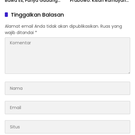
Bawa Es, Punya Gudang
Prabowo: Kisah Ramayana
Pendingin
Jadi Saksi Kedekatan
Kedua Negara
Tinggalkan Balasan
Alamat email Anda tidak akan dipublikasikan.
Ruas yang
wajib ditandai
*