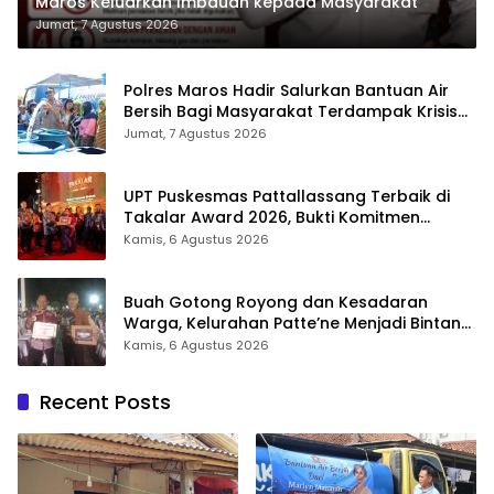
Maros Keluarkan Imbauan kepada Masyarakat
Jumat, 7 Agustus 2026
Polres Maros Hadir Salurkan Bantuan Air
Bersih Bagi Masyarakat Terdampak Krisis
Air Bersih Di Maros
Jumat, 7 Agustus 2026
UPT Puskesmas Pattallassang Terbaik di
Takalar Award 2026, Bukti Komitmen
Hadirkan Pelayanan Kesehatan Berkualitas
Kamis, 6 Agustus 2026
Buah Gotong Royong dan Kesadaran
Warga, Kelurahan Patte’ne Menjadi Bintang
Takalar Award 2026
Kamis, 6 Agustus 2026
Recent Posts