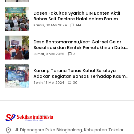
Dosen Fakultas Syariah UIN Banten Aktif
Bahas Self Declare Halal dalam Forum
Ijtima Ulama MUI
Kamis, 30 Mei 2024
144
Desa Bontomarannu,Kec- Gal-sel Gelar
Sosialisasi dan Bimtek Pemutakhiran Data
ID
Jumat, 9 Mei 2025
31
Karang Taruna Tunas Kahal Suralaya
Adakan Kegiatan Bansos Terhadap Kaum
Dhuafa dan Anak Yatim-Piatu
Senin, 13 Mei 2024
30
Jl. Diponegoro Ruko Biringbalang, Kabupaten Takalar