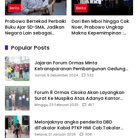
Berita
Berita
Prabowo Bertekad Perbaiki
Dari Ben Mboi hingga Cak
Buku Ajar SD-SMA, Jadikan
Noer, Prabowo Ungkap
Negara Lain sebagai
Makna Kepemimpinan :
Referensi
Bekerja, Cintai Rakyat &
Gunakan Akal Sehat
Popular Posts
Jajaran Forum Ormas Minta
Ketransparanan Pembangunan Gedung
Damkar Di Kecamatan Cisoka
Jumat, 6 Desember 2024
532
Forum 8 Ormas Cisoka Akan Layangkan
Surat Ke Muspika Atas Adanya Kantor
Matel di Cisoka
Minggu, 23 Februari 2025
457
Melonjaknya angka penderita DBD
diTakalar Kabid PTKP HMI Cab.Takalar
angkat bicara
Selasa, 21 Januari 2025
308