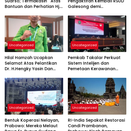
Suarso; Termakasih Atas
Pengaktifan Kembali RSUD
Bantuan dan Perhatian Hj.
Galesong demi
Fadilah Fahriana Untuk
Peningkatan Layanan
Warganya
Kesehatan Masyarakat
Uncategorized
Uncategorized
Hilal Hamzah Ucapkan
Pemkab Takalar Perkuat
Selamat Atas Pelantikan
Sistem Intelijen dan
Dr. H.Hengky Yasin Dan
Pemetaan Kerawanan
Hj.Fadilah Fahriana, Ketua
Demi Keamanan Daerah
DPC PKB Takalar dan Ketua
DPW PB Prov- Sulsel
Uncategorized
Uncategorized
Bentuk Koperasi Nelayan,
RI-India Sepakat Restorasi
Prabowo: Mereka Melaut
Candi Prambanan,