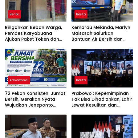
Berita
Berita
Ringankan Beban Warga,
Kemarau Melanda, Marlyn
Pemdes Karyabuana
Maisarah Salurkan
Ajukan Paket Token dan
Bantuan Air Bersih dan
Penurunan Daya Listrik ke
Toren untuk Warga
PLN
Babakan Madang
Advertorial
Berita
72 Pekan Konsisten! Jumat
Prabowo : Kepemimpinan
Bersih, Gerakan Nyata
Tak Bisa Dihadiahkan, Lahir
Wujudkan Jeneponto
Lewat Kesulitan dan
Bahagia dan Lingkungan
Keberanian
ASRI