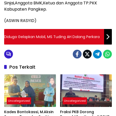
Sinjai,Anggota BMK,Ketua dan Anggota TP.PKK
Kabupaten Pangkep.
(ASWIN RASYID)
Diduga Gelapkan Mobil, MS Tuding AH Dalang Perkara
Pos Terkait
Uncategorized
Uncategorized
Kades Bontokassi, M.Aksin
Fraksi PKB Dorong