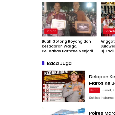
Daerah
Daera
Buah Gotong Royong dan
Anggota
Kesadaran Warga,
Sulawes
Kelurahan Patte’ne Menjadi
Hj. Fadi
Bintang Takalar Award 2026
Dan Ber
Menyal
Baca Juga
Pengab
Apresia
2026
Delapan Ke
Maros Kel
Berita
Jumat, 7
Sekilas Indones
Polres Maro