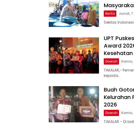
Masyarakat
Berita
Jumat, 7
Sekilas Indones
UPT Puskes
Award 2026
Kesehatan 
Daerah
Kamis,
TAKALAR,- Pemer
kepada…
Buah Goto
Kelurahan 
2026
Daerah
Kamis,
TAKALAR – Di ba