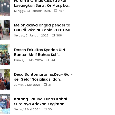
Forum 8 Ormas Cisoka Akan
Layangkan Surat Ke Muspika
Atas Adanya Kantor Matel di
Minggu, 23 Februari 2025
457
Cisoka
Melonjaknya angka penderita
DBD diTakalar Kabid PTKP HMI
Cab.Takalar angkat bicara
Selasa, 21 Januari 2025
308
Dosen Fakultas Syariah UIN
Banten Aktif Bahas Self
Declare Halal dalam Forum
Kamis, 30 Mei 2024
144
Ijtima Ulama MUI
Desa Bontomarannu,Kec- Gal-
sel Gelar Sosialisasi dan
Bimtek Pemutakhiran Data ID
Jumat, 9 Mei 2025
31
Karang Taruna Tunas Kahal
Suralaya Adakan Kegiatan
Bansos Terhadap Kaum
Senin, 13 Mei 2024
30
Dhuafa dan Anak Yatim-Piatu