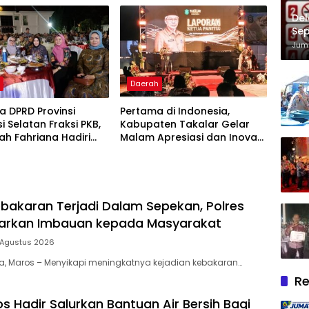
Pelayanan Kesehatan
Del
Berkualitas
Sep
Im
Juma
h
Daerah
 DPRD Provinsi
Pertama di Indonesia,
i Selatan Fraksi PKB,
Kabupaten Takalar Gelar
lah Fahriana Hadiri
Malam Apresiasi dan Inovasi
i Apresiasi : Takalar
Award 2026: Panggung
akan Lentera
Penghargaan bagi Pelayan
dian Melalui Malam
Publik Berprestasi
si dan Inovasi Award
bakaran Terjadi Dalam Sepekan, Polres
uarkan Imbauan kepada Masyarakat
 Agustus 2026
ia, Maros – Menyikapi meningkatnya kejadian kebakaran…
Re
s Hadir Salurkan Bantuan Air Bersih Bagi