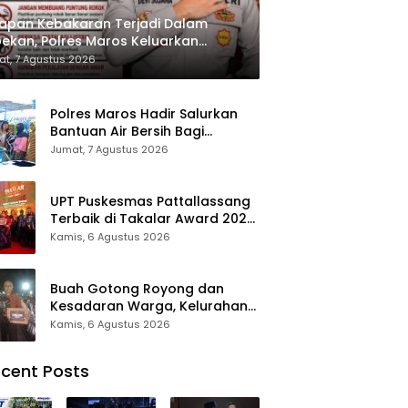
apan Kebakaran Terjadi Dalam
ekan, Polres Maros Keluarkan
bauan kepada Masyarakat
t, 7 Agustus 2026
Polres Maros Hadir Salurkan
Bantuan Air Bersih Bagi
Masyarakat Terdampak Krisis
Jumat, 7 Agustus 2026
Air Bersih Di Maros
UPT Puskesmas Pattallassang
Terbaik di Takalar Award 2026,
Bukti Komitmen Hadirkan
Kamis, 6 Agustus 2026
Pelayanan Kesehatan
Berkualitas
Buah Gotong Royong dan
Kesadaran Warga, Kelurahan
Patte’ne Menjadi Bintang
Kamis, 6 Agustus 2026
Takalar Award 2026
cent Posts