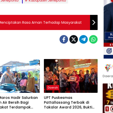
) Jeneponto
Kabupaten Jeneponto
 Menciptakan Rasa Aman Terhadap Masyarakat
Daera
Daerah
Maros Hadir Salurkan
UPT Puskesmas
 Air Bersih Bagi
Pattallassang Terbaik di
akat Terdampak
Takalar Award 2026, Bukti
ir Bersih Di Maros
Komitmen Hadirkan