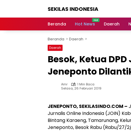
Langsung
SEKILAS INDONESIA
ke
konten
Berita
Terkini,
Beranda
Hot News
Daerah
N
Breaking
News,
Beranda
Daerah
Latest
World,
Daerah
Headlines,
Besok, Ketua DPD
News
Today
Jeneponto Dilanti
Amr
1 Min Baca
Selasa, 26 Februari 2019
JENEPONTO, SEKILASINDO.COM –
J
Jurnalis Online Indonesia (JOIN) Ka
Bintang Karaeng, Tamarunang, Kelu
Jeneponto, Besok Rabu (Rabu/27/2/