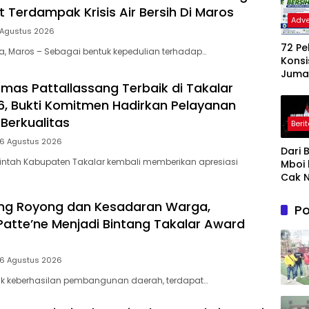
 Terdampak Krisis Air Bersih Di Maros
Adve
 Agustus 2026
72 P
ia, Maros – Sebagai bentuk kepedulian terhadap…
Konsi
Jumat
mas Pattallassang Terbaik di Takalar
Gera
Nyat
, Bukti Komitmen Hadirkan Pelayanan
Wuju
Berkualitas
Beri
Jene
Baha
 6 Agustus 2026
Dari 
Ling
intah Kabupaten Takalar kembali memberikan apresiasi
Mboi 
ASRI
Cak N
Prab
Ungk
ng Royong dan Kesadaran Warga,
Po
Makn
Patte’ne Menjadi Bintang Takalar Award
Kepe
an : B
Cinta
 6 Agustus 2026
& Gu
lik keberhasilan pembangunan daerah, terdapat…
Akal 