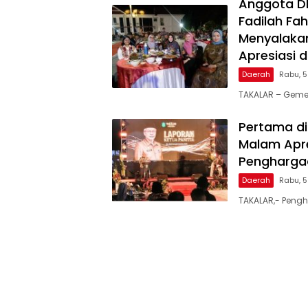
Anggota DPR
Fadilah Fah
Menyalakan
Apresiasi 
Daerah
Rabu, 
TAKALAR – Geme
Pertama di
Malam Apre
Penghargaa
Daerah
Rabu, 
TAKALAR,- Pengh