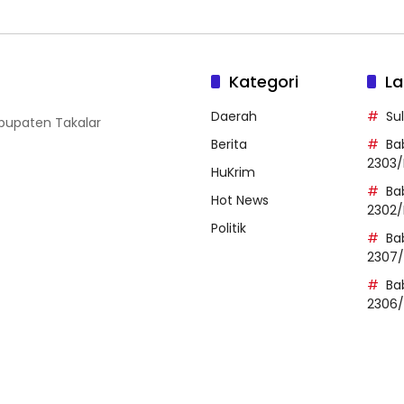
Kategori
La
Daerah
Su
abupaten Takalar
Berita
Ba
2303/
HuKrim
Ba
Hot News
2302/
Politik
Ba
2307
Ba
2306