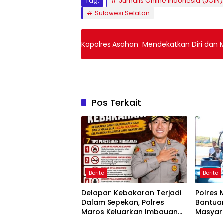
Tag:
Jurnalis Online Indonesia (JOIN
Sulawesi Selatan
Kapolres Asahan Mendekatkan Diri dan
Pos Terkait
Berita
Berita
Delapan Kebakaran Terjadi
Polres 
Dalam Sepekan, Polres
Bantuan
Maros Keluarkan Imbauan
Masyar
kepada Masyarakat
Krisis A