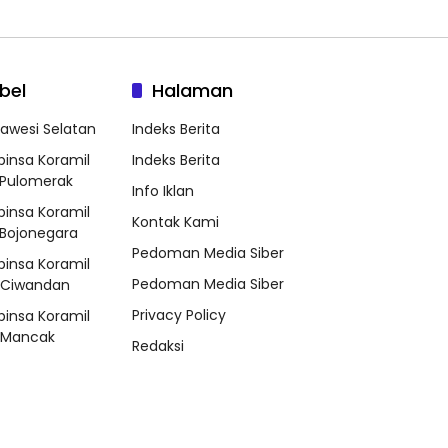
bel
Halaman
lawesi Selatan
Indeks Berita
binsa Koramil
Indeks Berita
Pulomerak
Info Iklan
binsa Koramil
Kontak Kami
Bojonegara
Pedoman Media Siber
binsa Koramil
Pedoman Media Siber
/Ciwandan
Privacy Policy
binsa Koramil
/Mancak
Redaksi