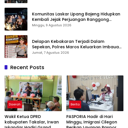
Komunitas Laskar Lipang Bajeng Hidupkan
Kembali Jejak Perjuangan Ranggong
Daeng Romo, Wabup Takalar: Apresiasi
Minggu, 9 Agustus 2026
Bahwa Sejarah Adalah Warisan yang Tak
Ternilai”.
Delapan Kebakaran Terjadi Dalam
Sepekan, Polres Maros Keluarkan Imbauan
kepada Masyarakat
Jumat, 7 Agustus 2026
Recent Posts
Daerah
Berita
Wakil Ketua DPRD
PASPORIA Hadir di Hari
kabupaten Takalar, Irwan
Minggu, Imigrasi Cilegon
Iskandar Hadiri Grand
Berikan Layanan Paspor