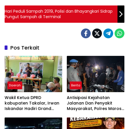
Hari Peduli Sampah 2019, Polisi dan Bhayangkari Sidrap
Pungut Sampah di Terminal
Pos Terkait
Daerah
Berita
Wakil Ketua DPRD
Antisipasi Kejahatan
kabupaten Takalar, Irwan
Jalanan Dan Penyakit
Iskandar Hadiri Grand
Masyarakat, Polres Maros
Opening Rumah sehat
Gelar Razia Operasi Cipta
Pertama di Takalar,
Kondusif
Melayani Terapis Gratis