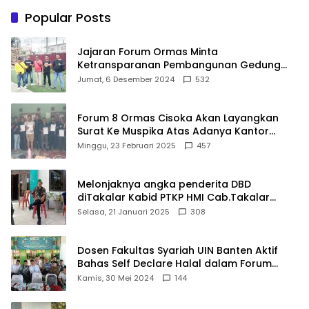
Wabup Takalar: Apresiasi
PLN
Popular Posts
Bahwa Sejarah Adalah
Warisan yang Tak Ternilai”.
Jajaran Forum Ormas Minta
Ketransparanan Pembangunan Gedung
Damkar Di Kecamatan Cisoka
Jumat, 6 Desember 2024
532
Forum 8 Ormas Cisoka Akan Layangkan
Surat Ke Muspika Atas Adanya Kantor
Matel di Cisoka
Minggu, 23 Februari 2025
457
Melonjaknya angka penderita DBD
diTakalar Kabid PTKP HMI Cab.Takalar
angkat bicara
Selasa, 21 Januari 2025
308
Dosen Fakultas Syariah UIN Banten Aktif
Bahas Self Declare Halal dalam Forum
Ijtima Ulama MUI
Kamis, 30 Mei 2024
144