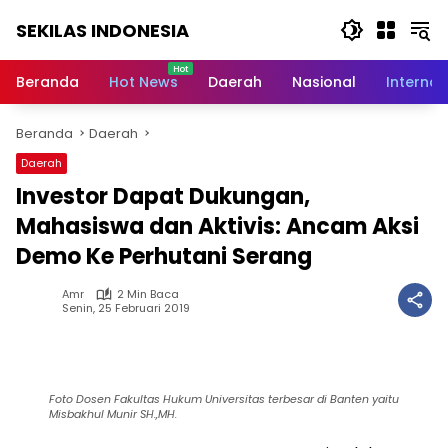
Langsung
SEKILAS INDONESIA
ke
konten
Berita
Terkini,
Beranda
Hot News
Daerah
Nasional
Internas
Breaking
News,
Beranda
Daerah
Latest
World,
Daerah
Headlines,
Investor Dapat Dukungan,
News
Today
Mahasiswa dan Aktivis: Ancam Aksi
Demo Ke Perhutani Serang
Amr
2 Min Baca
Senin, 25 Februari 2019
Foto Dosen Fakultas Hukum Universitas terbesar di Banten yaitu
Misbakhul Munir SH.,MH.