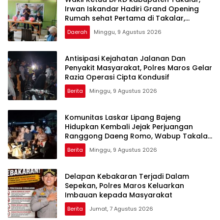
Irwan Iskandar Hadiri Grand Opening
Rumah sehat Pertama di Takalar,
Melayani Terapis Gratis untuk Pasien
Daerah
Minggu, 9 Agustus 2026
Dhuafa dan umum.
Antisipasi Kejahatan Jalanan Dan
Penyakit Masyarakat, Polres Maros Gelar
Razia Operasi Cipta Kondusif
Berita
Minggu, 9 Agustus 2026
Komunitas Laskar Lipang Bajeng
Hidupkan Kembali Jejak Perjuangan
Ranggong Daeng Romo, Wabup Takalar:
Apresiasi Bahwa Sejarah Adalah
Berita
Minggu, 9 Agustus 2026
Warisan yang Tak Ternilai”.
Delapan Kebakaran Terjadi Dalam
Sepekan, Polres Maros Keluarkan
Imbauan kepada Masyarakat
Berita
Jumat, 7 Agustus 2026