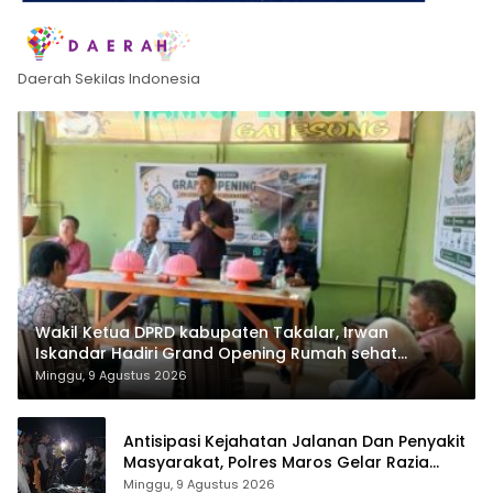
Daerah Sekilas Indonesia
Wakil Ketua DPRD kabupaten Takalar, Irwan
Iskandar Hadiri Grand Opening Rumah sehat
Pertama di Takalar, Melayani Terapis Gratis untuk
Minggu, 9 Agustus 2026
Pasien Dhuafa dan umum.
Antisipasi Kejahatan Jalanan Dan Penyakit
Masyarakat, Polres Maros Gelar Razia
Operasi Cipta Kondusif
Minggu, 9 Agustus 2026