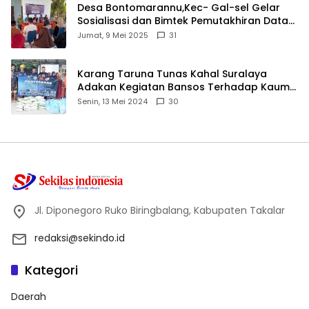
Desa Bontomarannu,Kec- Gal-sel Gelar
Sosialisasi dan Bimtek Pemutakhiran Data
ID
Jumat, 9 Mei 2025
31
Karang Taruna Tunas Kahal Suralaya
Adakan Kegiatan Bansos Terhadap Kaum
Dhuafa dan Anak Yatim-Piatu
Senin, 13 Mei 2024
30
Jl. Diponegoro Ruko Biringbalang, Kabupaten Takalar
redaksi@sekindo.id
Kategori
Daerah