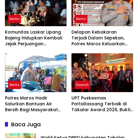
untuk Pasien Dhuafa dan
umum.
Berita
Berita
Komunitas Laskar Lipang
Delapan Kebakaran
Bajeng Hidupkan Kembali
Terjadi Dalam Sepekan,
Jejak Perjuangan
Polres Maros Keluarkan
Ranggong Daeng Romo,
Imbauan kepada
Wabup Takalar: Apresiasi
Masyarakat
Bahwa Sejarah Adalah
Warisan yang Tak Ternilai”.
Berita
Daerah
Polres Maros Hadir
UPT Puskesmas
Salurkan Bantuan Air
Pattallassang Terbaik di
Bersih Bagi Masyarakat
Takalar Award 2026, Bukti
Terdampak Krisis Air Bersih
Komitmen Hadirkan
Di Maros
Pelayanan Kesehatan
Baca Juga
Berkualitas
Wakil Ketua DPRD kabupaten Takalar,