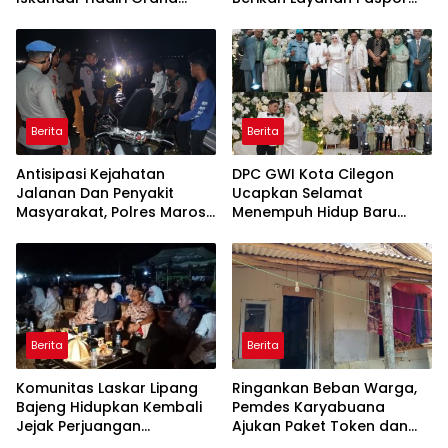
Opening Rumah sehat
Sekaligus Cek Kesehatan
Pertama di Takalar,
Gratis
Melayani Terapis Gratis
untuk Pasien Dhuafa dan
umum.
Berita
Berita
Antisipasi Kejahatan
DPC GWI Kota Cilegon
Jalanan Dan Penyakit
Ucapkan Selamat
Masyarakat, Polres Maros
Menempuh Hidup Baru
Gelar Razia Operasi Cipta
untuk Hana Novia dan
Kondusif
Tuanku Ihza Kemalsya
Damanik
Berita
Berita
Komunitas Laskar Lipang
Ringankan Beban Warga,
Bajeng Hidupkan Kembali
Pemdes Karyabuana
Jejak Perjuangan
Ajukan Paket Token dan
Ranggong Daeng Romo,
Penurunan Daya Listrik ke