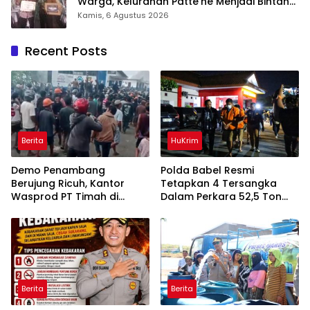
Warga, Kelurahan Patte’ne Menjadi Bintang
Takalar Award 2026
Kamis, 6 Agustus 2026
Recent Posts
Berita
HuKrim
Demo Penambang
Polda Babel Resmi
Berujung Ricuh, Kantor
Tetapkan 4 Tersangka
Wasprod PT Timah di
Dalam Perkara 52,5 Ton
Belitung Timur Terbakar
Pasir Timah Ilegal Di
Belitung
Berita
Berita