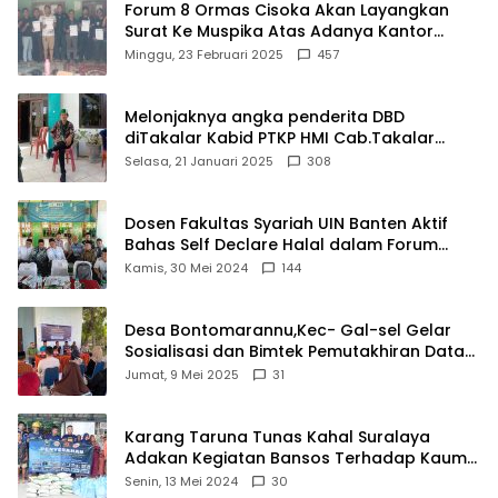
Forum 8 Ormas Cisoka Akan Layangkan
Surat Ke Muspika Atas Adanya Kantor
Matel di Cisoka
Minggu, 23 Februari 2025
457
Melonjaknya angka penderita DBD
diTakalar Kabid PTKP HMI Cab.Takalar
angkat bicara
Selasa, 21 Januari 2025
308
Dosen Fakultas Syariah UIN Banten Aktif
Bahas Self Declare Halal dalam Forum
Ijtima Ulama MUI
Kamis, 30 Mei 2024
144
Desa Bontomarannu,Kec- Gal-sel Gelar
Sosialisasi dan Bimtek Pemutakhiran Data
ID
Jumat, 9 Mei 2025
31
Karang Taruna Tunas Kahal Suralaya
Adakan Kegiatan Bansos Terhadap Kaum
Dhuafa dan Anak Yatim-Piatu
Senin, 13 Mei 2024
30