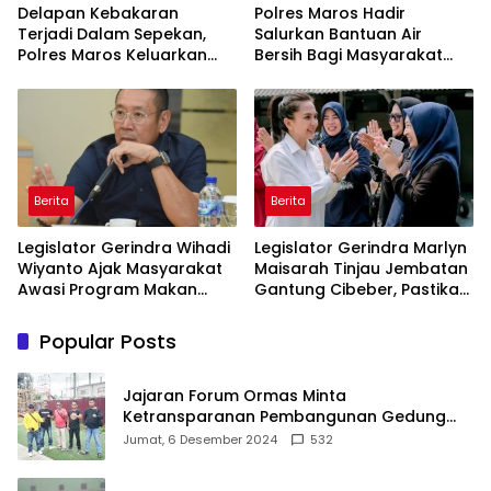
Delapan Kebakaran
Polres Maros Hadir
Terjadi Dalam Sepekan,
Salurkan Bantuan Air
Polres Maros Keluarkan
Bersih Bagi Masyarakat
Imbauan kepada
Terdampak Krisis Air Bersih
Masyarakat
Di Maros
Berita
Berita
Legislator Gerindra Wihadi
Legislator Gerindra Marlyn
Wiyanto Ajak Masyarakat
Maisarah Tinjau Jembatan
Awasi Program Makan
Gantung Cibeber, Pastikan
Bergizi Gratis agar Tepat
Aspirasi Warga Terlaksana
Sasaran
Popular Posts
Jajaran Forum Ormas Minta
Ketransparanan Pembangunan Gedung
Damkar Di Kecamatan Cisoka
Jumat, 6 Desember 2024
532