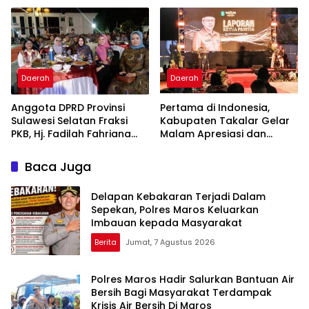
Pelayanan Kesehatan
2026
Berkualitas
Daerah
Daerah
Anggota DPRD Provinsi
Pertama di Indonesia,
Sulawesi Selatan Fraksi
Kabupaten Takalar Gelar
PKB, Hj. Fadilah Fahriana
Malam Apresiasi dan
Hadiri Dan Beri Apresiasi :
Inovasi Award 2026:
Takalar Menyalakan
Panggung Penghargaan
Baca Juga
Lentera Pengabdian
bagi Pelayan Publik
Melalui Malam Apresiasi
Berprestasi
Delapan Kebakaran Terjadi Dalam
dan Inovasi Award 2026
Sepekan, Polres Maros Keluarkan
Imbauan kepada Masyarakat
Berita
Jumat, 7 Agustus 2026
Polres Maros Hadir Salurkan Bantuan Air
Bersih Bagi Masyarakat Terdampak
Krisis Air Bersih Di Maros