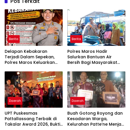
Pos Terkait
Berita
Berita
Delapan Kebakaran
Polres Maros Hadir
Terjadi Dalam Sepekan,
Salurkan Bantuan Air
Polres Maros Keluarkan
Bersih Bagi Masyarakat
Imbauan kepada
Terdampak Krisis Air Bersih
Masyarakat
Di Maros
Daerah
Daerah
UPT Puskesmas
Buah Gotong Royong dan
Pattallassang Terbaik di
Kesadaran Warga,
Takalar Award 2026, Bukti
Kelurahan Patte’ne Menjadi
Komitmen Hadirkan
Bintang Takalar Award