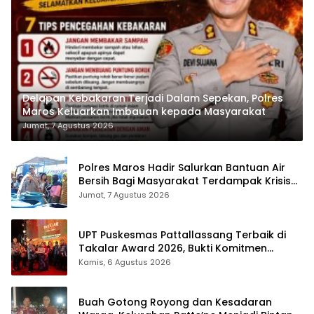
Delapan Kebakaran Terjadi Dalam Sepekan, Polres
Maros Keluarkan Imbauan kepada Masyarakat
Jumat, 7 Agustus 2026
Polres Maros Hadir Salurkan Bantuan Air
Bersih Bagi Masyarakat Terdampak Krisis
Air Bersih Di Maros
Jumat, 7 Agustus 2026
UPT Puskesmas Pattallassang Terbaik di
Takalar Award 2026, Bukti Komitmen
Hadirkan Pelayanan Kesehatan Berkualitas
Kamis, 6 Agustus 2026
Buah Gotong Royong dan Kesadaran