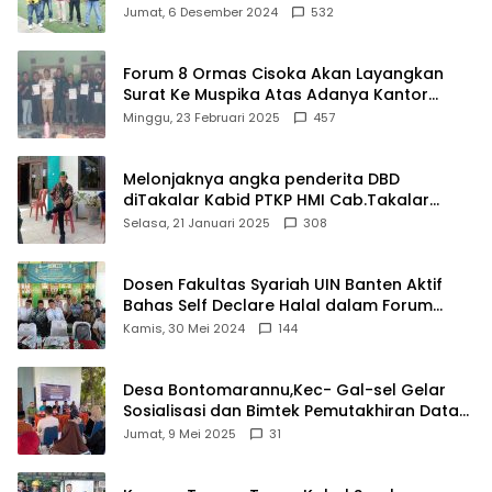
Damkar Di Kecamatan Cisoka
Jumat, 6 Desember 2024
532
Forum 8 Ormas Cisoka Akan Layangkan
Surat Ke Muspika Atas Adanya Kantor
Matel di Cisoka
Minggu, 23 Februari 2025
457
Melonjaknya angka penderita DBD
diTakalar Kabid PTKP HMI Cab.Takalar
angkat bicara
Selasa, 21 Januari 2025
308
Dosen Fakultas Syariah UIN Banten Aktif
Bahas Self Declare Halal dalam Forum
Ijtima Ulama MUI
Kamis, 30 Mei 2024
144
Desa Bontomarannu,Kec- Gal-sel Gelar
Sosialisasi dan Bimtek Pemutakhiran Data
ID
Jumat, 9 Mei 2025
31