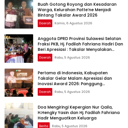
Buah Gotong Royong dan Kesadaran
Warga, Kelurahan Patte’ne Menjadi
Bintang Takalar Award 2026
Daerah
Kamis, 6 Agustus 2026
Anggota DPRD Provinsi Sulawesi Selatan
Fraksi PKB, Hj. Fadilah Fahriana Hadiri Dan
Beri Apresiasi : Takalar Menyalakan
Lentera Pengabdian Melalui Malam
Daerah
Rabu, 5 Agustus 2026
Apresiasi dan Inovasi Award 2026
Pertama di Indonesia, Kabupaten
Takalar Gelar Malam Apresiasi dan
Inovasi Award 2026: Panggung
Penghargaan bagi Pelayan Publik
Daerah
Rabu, 5 Agustus 2026
Berprestasi
Doa Mengiringi Kepergian Nur Qaila,
H.Hengky Yasin dan Hj. Fadilah Fahriana
Hadir Menguatkan Keluarga
Berita
Rabu, 5 Agustus 2026