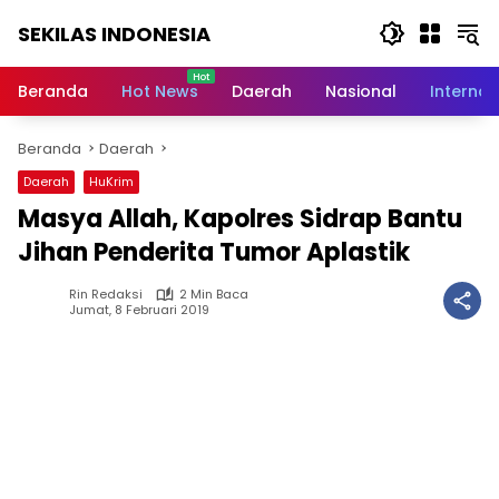
Langsung
SEKILAS INDONESIA
ke
konten
Berita
Terkini,
Beranda
Hot News
Daerah
Nasional
Internas
Breaking
News,
Beranda
Daerah
Latest
World,
Daerah
HuKrim
Headlines,
Masya Allah, Kapolres Sidrap Bantu
News
Today
Jihan Penderita Tumor Aplastik
Rin Redaksi
2 Min Baca
Jumat, 8 Februari 2019