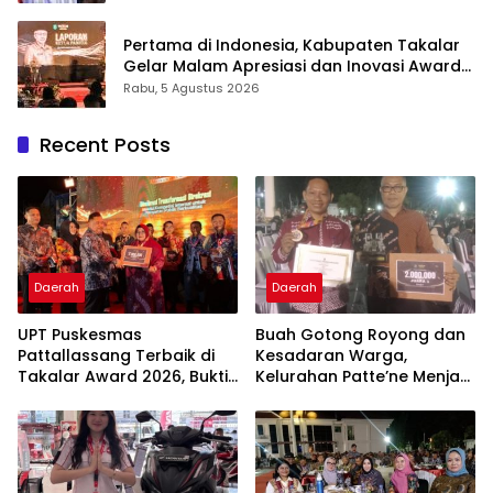
Pengabdian Melalui Malam Apresiasi dan
Inovasi Award 2026
Pertama di Indonesia, Kabupaten Takalar
Gelar Malam Apresiasi dan Inovasi Award
2026: Panggung Penghargaan bagi
Rabu, 5 Agustus 2026
Pelayan Publik Berprestasi
Recent Posts
Daerah
Daerah
UPT Puskesmas
Buah Gotong Royong dan
Pattallassang Terbaik di
Kesadaran Warga,
Takalar Award 2026, Bukti
Kelurahan Patte’ne Menjadi
Komitmen Hadirkan
Bintang Takalar Award
Pelayanan Kesehatan
2026
Berkualitas