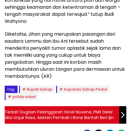
komunikasi yang harmonis antara polri dan warga
sehingga keamanan dan ketentraman di tengah –
tengah masyarakat dapat terwujud.” tutup Budi
Wahyono
Diketahui, Jihan yang merupakan pasangan dari
saudara Lammu dan ibu Ani tersebut sudah
menderita penyakit tumor aplastik sejak lama dan
tak memiliki uang yang cukup untuk biaya
pengobatan. Hingga saat ini korban masih
membutuhkan uluran tangan para dermawan untuk
membantunya. (AR)
Tag:
Bupati Sidrap
Kapolres Sidrap Peduli
polda sulsel
Terkait Dugaan Pelanggaran Hotel Novena, PMII Gelar
Aksi Unjuk Rasa, Asisten Pemkab I Bone Bantah Beri Ijin