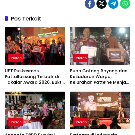
Pos Terkait
Daerah
Daerah
UPT Puskesmas
Buah Gotong Royong dan
Pattallassang Terbaik di
Kesadaran Warga,
Takalar Award 2026, Bukti
Kelurahan Patte’ne Menjadi
Komitmen Hadirkan
Bintang Takalar Award
Pelayanan Kesehatan
2026
Berkualitas
Daerah
Daerah