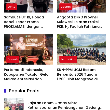
Berita
Daerah
Sambut HUT RI, Honda
Anggota DPRD Provinsi
Babel Tebar Promo
Sulawesi Selatan Fraksi
PROKLAMASI dengan
PKB, Hj. Fadilah Fahriana
Diskon Motor Hingga
Hadiri Dan Beri Apresiasi :
Jutaan Rupiah
Takalar Menyalakan
Lentera Pengabdian
Melalui Malam Apresiasi
dan Inovasi Award 2026
Daerah
Pendidikan
Pertama di Indonesia,
KKN-PPM UGM Bakam
Kabupaten Takalar Gelar
Bercerita 2026 Tanam
Malam Apresiasi dan
1.200 Bibit Mangrove di
Inovasi Award 2026:
Sungai Layang
Panggung Penghargaan
Popular Posts
bagi Pelayan Publik
Berprestasi
Jajaran Forum Ormas Minta
Ketransparanan Pembangunan Gedung