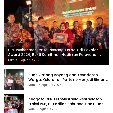
UPT Puskesmas Pattallassang Terbaik di Takalar
Award 2026, Bukti Komitmen Hadirkan Pelayanan
Kesehatan Berkualitas
Kamis, 6 Agustus 2026
Buah Gotong Royong dan Kesadaran
Warga, Kelurahan Patte’ne Menjadi Bintang
Takalar Award 2026
Kamis, 6 Agustus 2026
Anggota DPRD Provinsi Sulawesi Selatan
Fraksi PKB, Hj. Fadilah Fahriana Hadiri Dan
Beri Apresiasi : Takalar Menyalakan Lentera
Rabu, 5 Agustus 2026