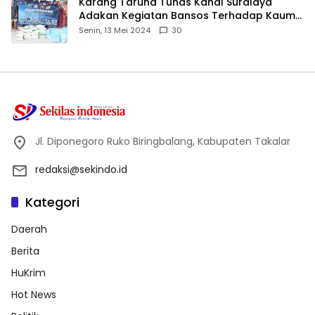
Karang Taruna Tunas Kahal Suralaya
Adakan Kegiatan Bansos Terhadap Kaum
Dhuafa dan Anak Yatim-Piatu
Senin, 13 Mei 2024
30
Jl. Diponegoro Ruko Biringbalang, Kabupaten Takalar
redaksi@sekindo.id
Kategori
Daerah
Berita
HuKrim
Hot News