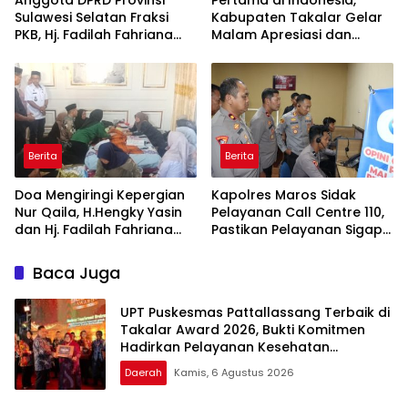
Anggota DPRD Provinsi
Pertama di Indonesia,
Sulawesi Selatan Fraksi
Kabupaten Takalar Gelar
PKB, Hj. Fadilah Fahriana
Malam Apresiasi dan
Hadiri Dan Beri Apresiasi :
Inovasi Award 2026:
Takalar Menyalakan
Panggung Penghargaan
Lentera Pengabdian
bagi Pelayan Publik
Melalui Malam Apresiasi
Berprestasi
dan Inovasi Award 2026
Berita
Berita
Doa Mengiringi Kepergian
Kapolres Maros Sidak
Nur Qaila, H.Hengky Yasin
Pelayanan Call Centre 110,
dan Hj. Fadilah Fahriana
Pastikan Pelayanan Sigap
Hadir Menguatkan
Dan Humanis
Keluarga
Baca Juga
UPT Puskesmas Pattallassang Terbaik di
Takalar Award 2026, Bukti Komitmen
Hadirkan Pelayanan Kesehatan
Berkualitas
Daerah
Kamis, 6 Agustus 2026