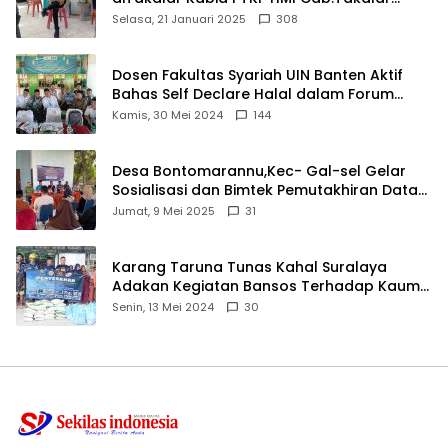
angkat bicara
Selasa, 21 Januari 2025
308
Dosen Fakultas Syariah UIN Banten Aktif
Bahas Self Declare Halal dalam Forum
Ijtima Ulama MUI
Kamis, 30 Mei 2024
144
Desa Bontomarannu,Kec- Gal-sel Gelar
Sosialisasi dan Bimtek Pemutakhiran Data
ID
Jumat, 9 Mei 2025
31
Karang Taruna Tunas Kahal Suralaya
Adakan Kegiatan Bansos Terhadap Kaum
Dhuafa dan Anak Yatim-Piatu
Senin, 13 Mei 2024
30