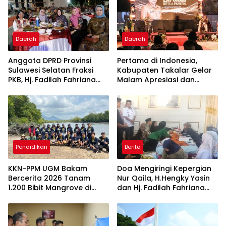
Daerah
Daerah
Anggota DPRD Provinsi
Pertama di Indonesia,
Sulawesi Selatan Fraksi
Kabupaten Takalar Gelar
PKB, Hj. Fadilah Fahriana
Malam Apresiasi dan
Hadiri Dan Beri Apresiasi :
Inovasi Award 2026:
Takalar Menyalakan
Panggung Penghargaan
Lentera Pengabdian
bagi Pelayan Publik
Melalui Malam Apresiasi
Berprestasi
dan Inovasi Award 2026
Pendidikan
Berita
KKN-PPM UGM Bakam
Doa Mengiringi Kepergian
Bercerita 2026 Tanam
Nur Qaila, H.Hengky Yasin
1.200 Bibit Mangrove di
dan Hj. Fadilah Fahriana
Sungai Layang
Hadir Menguatkan
Keluarga