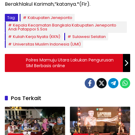
Berakhlakul Karimah,”katanya.*(Fir).
Tag:
Kabupaten Jeneponto
Kepala Kecamatan Bangkala Kabupaten Jeneponto
Andi Patappoi S.Sos
Kuliah Kerja Nyata (KKN)
Sulawesi Selatan
Universitas Muslim Indonesia (UMI)
Polres Mamuju Utara Lakukan Pengurusan
SIM Berbasis online
Pos Terkait