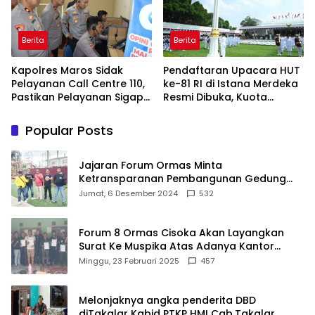
Berita
Berita
Kapolres Maros Sidak
Pendaftaran Upacara HUT
Pelayanan Call Centre 110,
ke-81 RI di Istana Merdeka
Pastikan Pelayanan Sigap
Resmi Dibuka, Kuota
Dan Humanis
Terbatas Jangan Sampai
Kehabisan
Popular Posts
Jajaran Forum Ormas Minta
Ketransparanan Pembangunan Gedung
Damkar Di Kecamatan Cisoka
Jumat, 6 Desember 2024
532
Forum 8 Ormas Cisoka Akan Layangkan
Surat Ke Muspika Atas Adanya Kantor
Matel di Cisoka
Minggu, 23 Februari 2025
457
Melonjaknya angka penderita DBD
diTakalar Kabid PTKP HMI Cab.Takalar