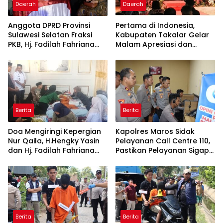
Daerah
Daerah
Anggota DPRD Provinsi
Pertama di Indonesia,
Sulawesi Selatan Fraksi
Kabupaten Takalar Gelar
PKB, Hj. Fadilah Fahriana
Malam Apresiasi dan
Hadiri Dan Beri Apresiasi :
Inovasi Award 2026:
Takalar Menyalakan
Panggung Penghargaan
Lentera Pengabdian
bagi Pelayan Publik
Melalui Malam Apresiasi
Berprestasi
dan Inovasi Award 2026
Berita
Berita
Doa Mengiringi Kepergian
Kapolres Maros Sidak
Nur Qaila, H.Hengky Yasin
Pelayanan Call Centre 110,
dan Hj. Fadilah Fahriana
Pastikan Pelayanan Sigap
Hadir Menguatkan
Dan Humanis
Keluarga
Berita
Berita